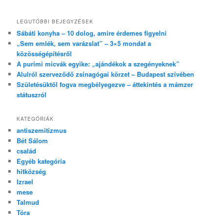
LEGUTÓBBI BEJEGYZÉSEK
Sábáti konyha – 10 dolog, amire érdemes figyelni
„Sem emlék, sem varázslat” – 3×5 mondat a
közösségépítésről
A purimi micvák egyike: „ajándékok a szegényeknek”
Alulról szerveződő zsinagógai körzet – Budapest szívében
Születésüktől fogva megbélyegezve – áttekintés a mámzer
státuszról
KATEGÓRIÁK
antiszemitizmus
Bét Sálom
család
Egyéb kategória
hitközség
Izrael
mese
Talmud
Tóra