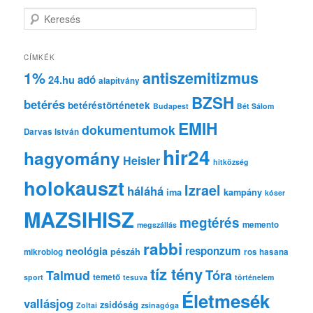
K
e
r
e
CÍMKÉK
s
1%
antiszemitizmus
adó
24.hu
é
alapítvány
s
BZSH
betérés
betéréstörténetek
Budapest
Bét Sálom
EMIH
dokumentumok
Darvas István
hir24
hagyomány
Heisler
hitközség
holokauszt
Izrael
háláhá
ima
kampány
kóser
MAZSIHISZ
megtérés
memento
megszállás
rabbi
responzum
neológia
pészáh
mikroblog
ros hasana
tíz tény
Tóra
Talmud
temető
sport
tesuva
történelem
Életmesék
vallásjog
zsidóság
Zoltai
zsinagóga