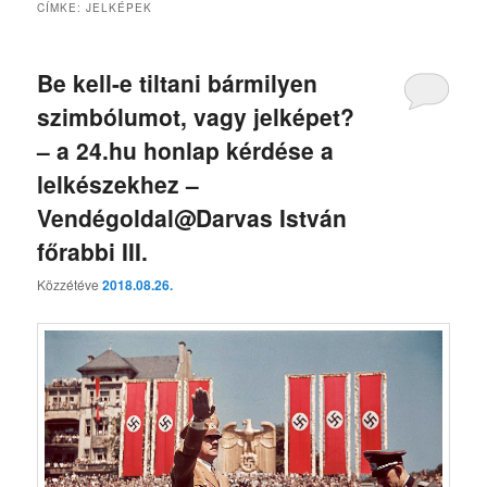
CÍMKE:
JELKÉPEK
Be kell-e tiltani bármilyen
szimbólumot, vagy jelképet?
– a 24.hu honlap kérdése a
lelkészekhez –
Vendégoldal@Darvas István
főrabbi III.
Közzétéve
2018.08.26.