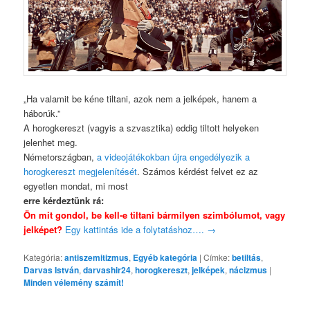
„Ha valamit be kéne tiltani, azok nem a jelképek, hanem a
háborúk.”
A horogkereszt (vagyis a szvasztika) eddig tiltott helyeken
jelenhet meg.
Németországban,
a videojátékokban újra engedélyezik a
horogkereszt megjelenítését
. Számos kérdést felvet ez az
egyetlen mondat, mi most
erre kérdeztünk rá:
Ön mit gondol, be kell-e tiltani bármilyen szimbólumot, vagy
jelképet?
Egy kattintás ide a folytatáshoz….
→
Kategória:
antiszemitizmus
,
Egyéb kategória
|
Címke:
betiltás
,
Darvas István
,
darvashir24
,
horogkereszt
,
jelképek
,
nácizmus
|
Minden vélemény számít!