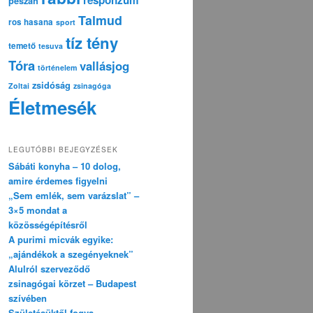
pészáh
Talmud
ros hasana
sport
tíz tény
temető
tesuva
Tóra
vallásjog
történelem
zsidóság
Zoltai
zsinagóga
Életmesék
LEGUTÓBBI BEJEGYZÉSEK
Sábáti konyha – 10 dolog,
amire érdemes figyelni
„Sem emlék, sem varázslat” –
3×5 mondat a
közösségépítésről
A purimi micvák egyike:
„ajándékok a szegényeknek”
Alulról szerveződő
zsinagógai körzet – Budapest
szívében
Születésüktől fogva