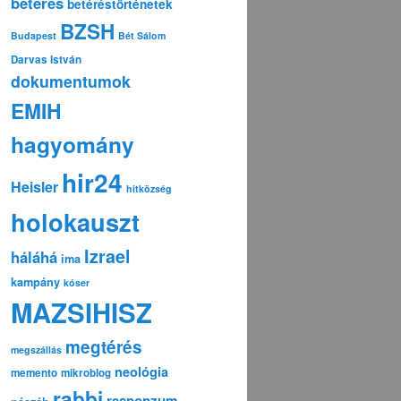
betérés
betéréstörténetek
BZSH
Budapest
Bét Sálom
Darvas István
dokumentumok
EMIH
hagyomány
hir24
Heisler
hitközség
holokauszt
Izrael
háláhá
ima
kampány
kóser
MAZSIHISZ
megtérés
megszállás
neológia
memento
mikroblog
rabbi
responzum