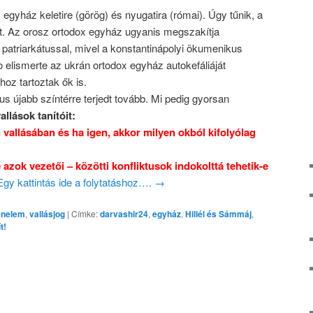
 egyház keletire (görög) és nyugatira (római). Úgy tűnik, a
t. Az orosz ortodox egyház ugyanis megszakítja
i patriarkátussal, mivel a konstantinápolyi ökumenikus
o elismerte az ukrán ortodox egyház autokefáliáját
oz tartoztak ők is.
us újabb színtérre terjedt tovább. Mi pedig gyorsan
llások tanítóit:
vallásában és ha igen, akkor milyen okból kifolyólag
 azok vezetői – közötti konfliktusok indokolttá tehetik-e
Egy kattintás ide a folytatáshoz….
→
énelem
,
vallásjog
|
Címke:
darvashir24
,
egyház
,
Hillél és Sámmáj
,
t!