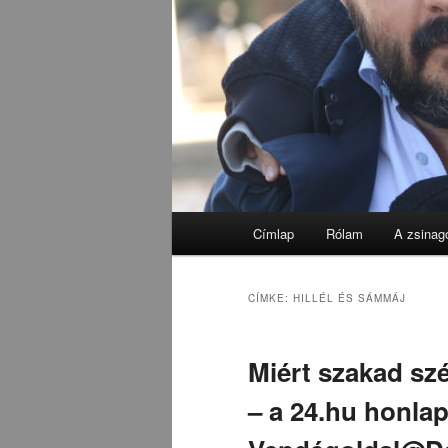
Fő
Címlap
Rólam
A zsinag
menü
CÍMKE:
HILLÉL ÉS SÁMMÁJ
Miért szakad szé
– a 24.hu honlap