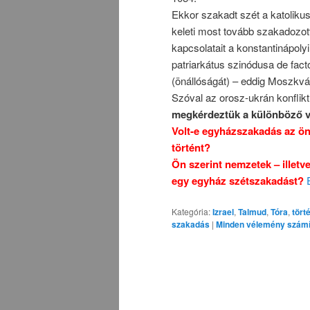
Ekkor szakadt szét a katolikus
keleti most tovább szakadozot
kapcsolatait a konstantinápoly
patriarkátus szinódusa de fact
(önállóságát) – eddig Moszkváh
Szóval az orosz-ukrán konflikt
megkérdeztük a különböző va
Volt-e egyházszakadás az ön 
történt?
Ön szerint nemzetek – illetve
egy egyház szétszakadást?
Kategória:
Izrael
,
Talmud
,
Tóra
,
tört
szakadás
|
Minden vélemény számí