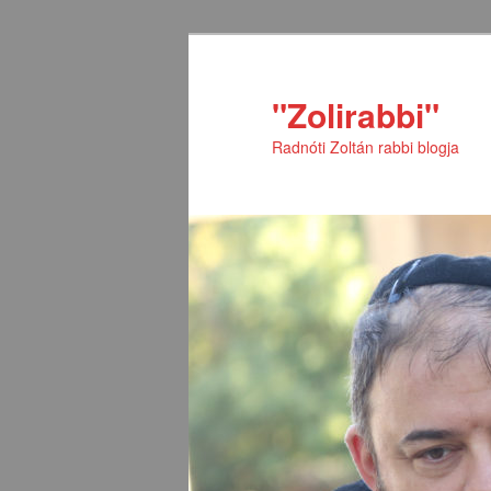
Tovább
Tovább
az
a
elsődleges
másodlagos
"Zolirabbi"
tartalomra
tartalomra
Radnóti Zoltán rabbi blogja