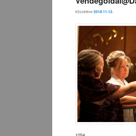
Vendégoldal@Dar
Közzétéve
2018.11.12.
1054.