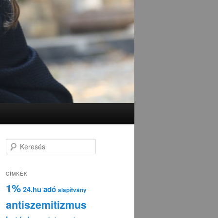
K
e
r
e
CÍMKÉK
s
1%
adó
24.hu
é
alapítvány
s
antiszemitizmus