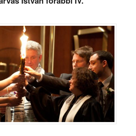
vas István főrabbi IV.