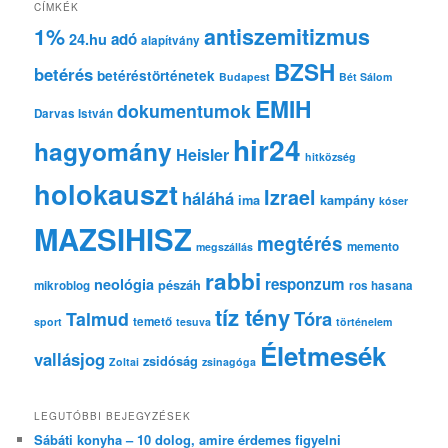
e
CÍMKÉK
s
1%
antiszemitizmus
adó
24.hu
é
alapítvány
s
BZSH
betérés
betéréstörténetek
Budapest
Bét Sálom
EMIH
dokumentumok
Darvas István
hir24
hagyomány
Heisler
hitközség
holokauszt
Izrael
háláhá
ima
kampány
kóser
MAZSIHISZ
megtérés
memento
megszállás
rabbi
responzum
neológia
pészáh
mikroblog
ros hasana
tíz tény
Tóra
Talmud
temető
sport
tesuva
történelem
Életmesék
vallásjog
zsidóság
Zoltai
zsinagóga
LEGUTÓBBI BEJEGYZÉSEK
Sábáti konyha – 10 dolog, amire érdemes figyelni