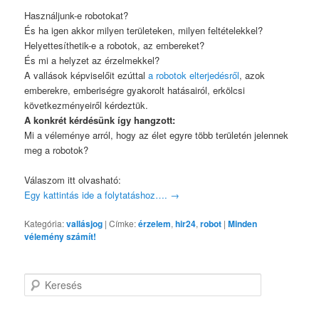
Használjunk-e robotokat?
És ha igen akkor milyen területeken, milyen feltételekkel?
Helyettesíthetik-e a robotok, az embereket?
És mi a helyzet az érzelmekkel?
A vallások képviselőit ezúttal
a robotok elterjedésről
, azok
emberekre, emberiségre gyakorolt hatásairól, erkölcsi
következményeiről kérdeztük.
A konkrét kérdésünk így hangzott:
Mi a véleménye arról, hogy az élet egyre több területén jelennek
meg a robotok?
Válaszom itt olvasható:
Egy kattintás ide a folytatáshoz….
→
Kategória:
vallásjog
|
Címke:
érzelem
,
hir24
,
robot
|
Minden
vélemény számít!
K
e
r