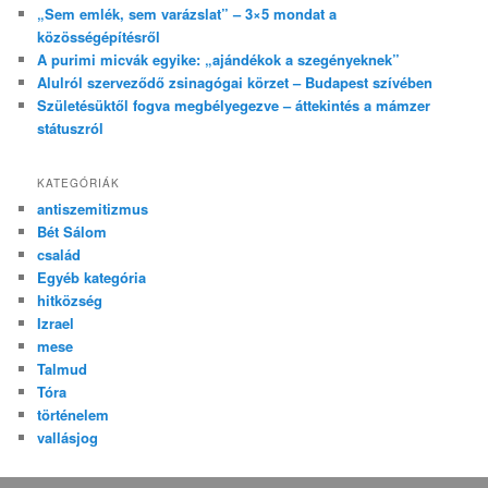
„Sem emlék, sem varázslat” – 3×5 mondat a
közösségépítésről
A purimi micvák egyike: „ajándékok a szegényeknek”
Alulról szerveződő zsinagógai körzet – Budapest szívében
Születésüktől fogva megbélyegezve – áttekintés a mámzer
státuszról
KATEGÓRIÁK
antiszemitizmus
Bét Sálom
család
Egyéb kategória
hitközség
Izrael
mese
Talmud
Tóra
történelem
vallásjog