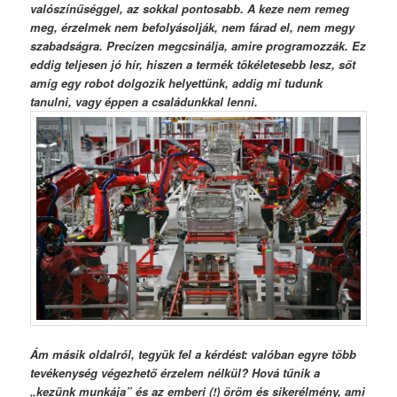
valószínűséggel, az sokkal pontosabb. A keze nem remeg
meg, érzelmek nem befolyásolják, nem fárad el, nem megy
szabadságra. Precízen megcsinálja, amire programozzák. Ez
eddig teljesen jó hír, hiszen a termék tökéletesebb lesz, sőt
amíg egy robot dolgozik helyettünk, addig mi tudunk
tanulni, vagy éppen a családunkkal lenni.
Ám másik oldalról, tegyük fel a kérdést: valóban egyre több
tevékenység végezhető érzelem nélkül? Hová tűnik a
„kezünk munkája” és az emberi (!) öröm és sikerélmény, ami