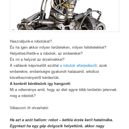
Használjunk-e robotokat?
És ha igen akkor milyen területeken, milyen feltételekkel?
Helyettesíthetik-e a robotok, az embereket?
És mi a helyzet az érzelmekkel?
A vallások képviselőit ezúttal
a robotok elterjedésről
, azok
emberekre, emberiségre gyakorolt hatásairól, erkölcsi
következményeiről kérdeztük.
A konkrét kérdésünk így hangzott:
Mi a véleménye arról, hogy az élet egyre több területén jelennek
meg a robotok?
Válaszom itt olvasható:
Ha azt a szót hallom: robot – kettős érzés kerít hatalmába.
Egyrészt ha egy gép dolgozik helyettünk, akkor nagy