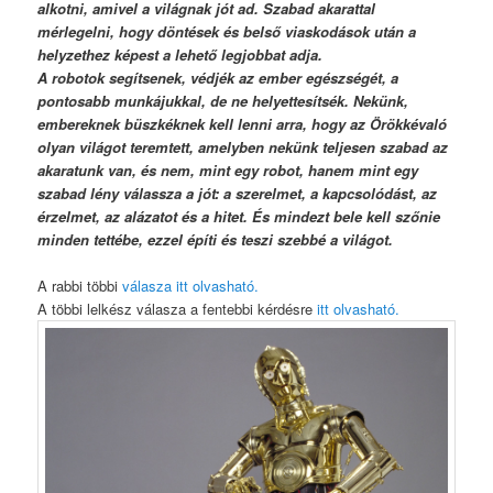
alkotni, amivel a világnak jót ad. Szabad akarattal
mérlegelni, hogy döntések és belső viaskodások után a
helyzethez képest a lehető legjobbat adja.
A robotok segítsenek, védjék az ember egészségét, a
pontosabb munkájukkal, de ne helyettesítsék. Nekünk,
embereknek büszkéknek kell lenni arra, hogy az Örökkévaló
olyan világot teremtett, amelyben nekünk teljesen szabad az
akaratunk van, és nem, mint egy robot, hanem mint egy
szabad lény válassza a jót: a szerelmet, a kapcsolódást, az
érzelmet, az alázatot és a hitet. És mindezt bele kell szőnie
minden tettébe, ezzel építi és teszi szebbé a világot.
A rabbi többi
válasza itt olvasható.
A többi lelkész válasza a fentebbi kérdésre
itt olvasható.