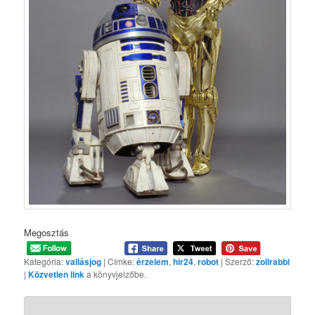
Megosztás
Kategória:
vallásjog
| Címke:
érzelem
,
hir24
,
robot
| Szerző:
zolirabbi
|
Közvetlen link
a könyvjelzőbe.