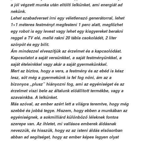
a jól végzett munka után eltölti lelkünket, ami energiát ad
nekünk.
Lehet szabadverset írni egy véletlenszó generátorral, lehet
1×1 méteres festményt megfesteni 1 perc alatt, megfőzhet
egy robot is egy levest vagy lehet egy kisgyereket berakni
reggel a TV elé, mellé rakni 20 tábla csokoládét, 2 liter
szörpöt és egy bilit.
Ám mindezzel elveszítjük az érzelmet és a kapcsolódást.
Kapcsolatot a saját versünkkel, a saját festményünkkel, a
saját ételeinkkel vagy akár a saját gyermekünkkel.
Mert az biztos, hogy a vers, a festmény és az ebéd is kész
lesz, sőt még a gyermekünk is fel fog nőni, ám az a
bizonyos „plusz” hiányozni fog, ami az egyéniséget és az
érzelmet viszi bele az általunk előállított termékbe, vagy a
szavainkba. A lelkünket.
Más szóval, az ember azért lett a világra teremtve, hogy még
szebbé és jobbá tegye. Hiszem, hogy ebben a munkában az
egyéniségnek, a sokmilliárd különböző léleknek fontos
szerepe van. Az ihletet, mi vallásos emberek áldásnak
nevezzük, és hisszük, hogy ez az isteni áldás elsősorban
abban ad segítséget, hogy az ember képes legyen olyat