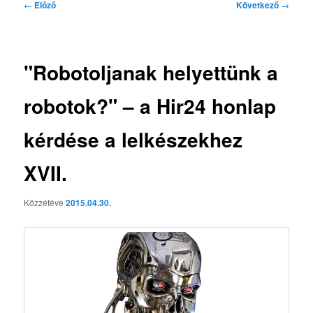
Bejegyzés
←
Előző
Következő
→
navigáció
"Robotoljanak helyettünk a
robotok?" – a Hir24 honlap
kérdése a lelkészekhez
XVII.
Közzétéve
2015.04.30.