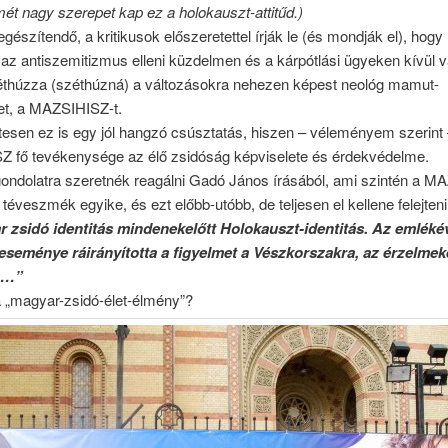
smét nagy szerepet kap ez a holokauszt-attitűd.)
iegészítendő, a kritikusok előszeretettel írják le (és mondják el), hog
az antiszemitizmus elleni küzdelmen és a kárpótlási ügyeken kívül v
éthúzza (széthúzná) a változásokra nehezen képest neológ mamut-
et, a MAZSIHISZ-t.
esen ez is egy jól hangzó csúsztatás, hiszen – véleményem szerint 
 fő tevékenysége az élő zsidóság képviselete és érdekvédelme.
ondolatra szeretnék reagálni Gadó János írásából, ami szintén a M
t téveszmék egyike, és ezt előbb-utóbb, de teljesen el kellene felejteni
 zsidó identitás mindenekelőtt Holokauszt-identitás. Az emléké
eseménye ráirányította a figyelmet a Vészkorszakra, az érzelmek
ta…”
a „magyar-zsidó-élet-élmény”?