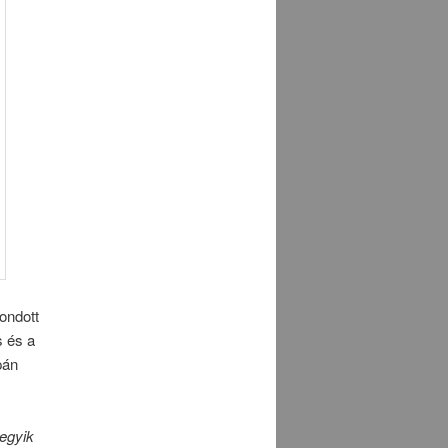
ondott
s és a
pán
 egyik