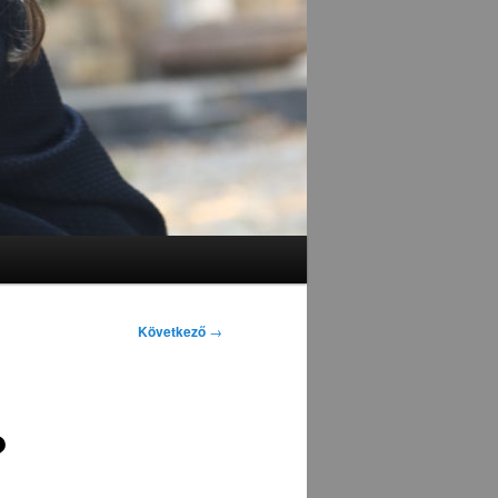
Következő
→
?