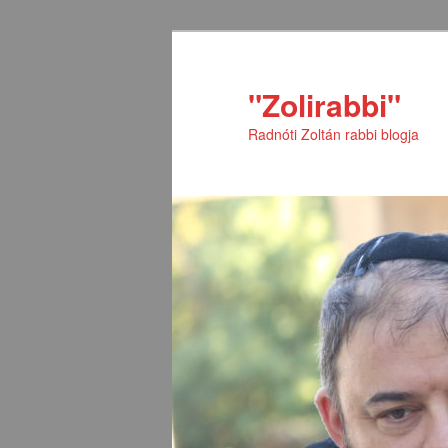
Tovább
az
elsődleges
"Zolirabbi"
tartalomra
Radnóti Zoltán rabbi blogja