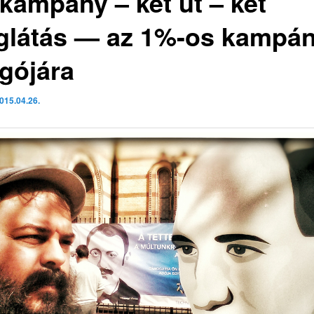
 kampány – két út – két
áglátás — az 1%-os kampá
gójára
015.04.26.