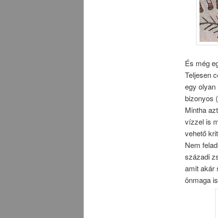
És még egy
Teljesen c
egy olyan 
bizonyos (
Mintha az
vízzel is
vehető krit
Nem felad
századi zs
amit akár
önmaga is