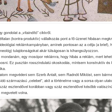
 gondolat a „vitaindító” cikkről.
éltalan (kontra-produktív) vállalkozás pont a fő-üzenet hibásan megkrit
ideológiai reklámkampányban, aminek pontosan az a célja (a brief), 
neológ) tulajdonságokat akár túlságosan is kihangsúlyozzon.
t mondanám, egy mosópor reklámra, hogy hibás a reklám, mert lehet 
 mosni. Ez pusztán rosszindulatú okoskodás, mintsem konstruktív és
ika.
atom megvédeni sem Szerb Antalt, sem Radnóti Miklóst, sem bármel
idó származású „celebet”, akit a történelme vagy a sorsa olyan utakra
 száz esztendővel korábban vagy száz esztendővel később valószín
 megvetett volna.