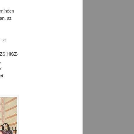
y minden
an, az
– a
AZSIHISZ-
.
v
et