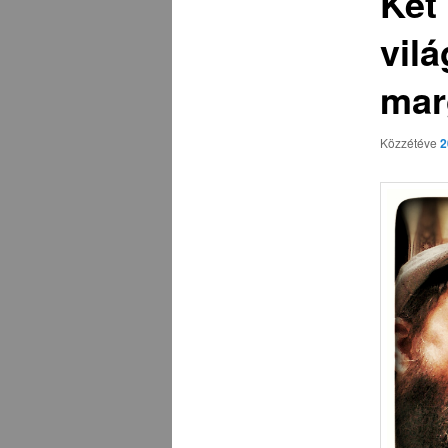
Két
vil
mar
Közzétéve
2