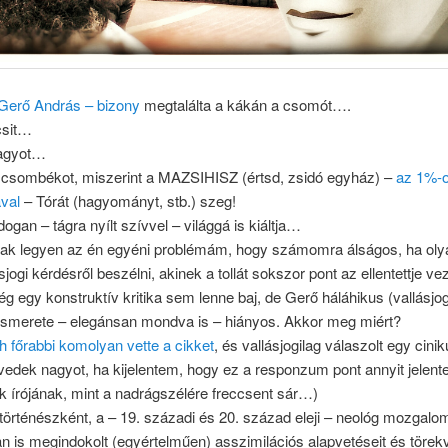
 Gerő András – bizony
megtalálta a kákán a csomót….
csit…
agyot…
i csombékot, miszerint a MAZSIHISZ (értsd, zsidó egyház) –
az 1%-
val
– Tórát (hagyományt, stb.) szeg!
dogan – tágra nyílt szívvel – világgá is kiáltja…
ak legyen az én egyéni problémám, hogy számomra álságos, ha ol
jogi kérdésről beszélni, akinek a tollát sokszor pont az ellentettje vez
g egy konstruktív kritika sem lenne baj, de Gerő háláhikus (vallásjog
ismerete – elegánsan mondva is – hiányos. Akkor meg miért?
ch főrabbi komolyan vette a cikket
, és vallásjogilag válaszolt egy cinik
edek nagyot, ha kijelentem, hogy ez a responzum pont annyit jelente
kk írójának, mint a nadrágszélére freccsent sár…)
örténészként, a – 19. századi és 20. század eleji – neológ mozgalo
n is megindokolt (egyértelműen) asszimilációs alapvetéseit és törek