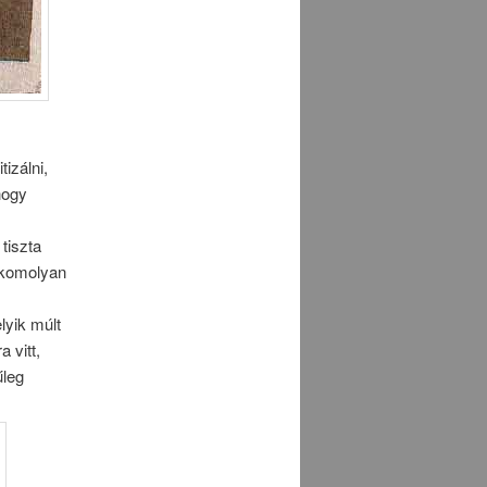
izálni,
hogy
tiszta
 komolyan
yik múlt
 vitt,
űleg