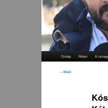
Fő
Címlap
Rólam
A zsinag
menü
Bejegyzés
←
Előző
navigáció
Kós