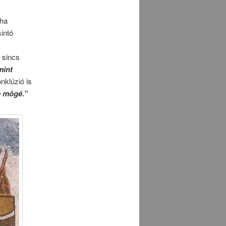
 ha
intó
 sincs
mint
nklúzió is
e mögé.”