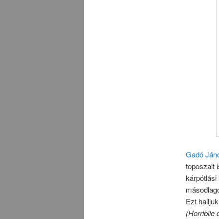
Gadó Jáno
toposzait 
kárpótlás
másodlago
Ezt hallju
(Horribile