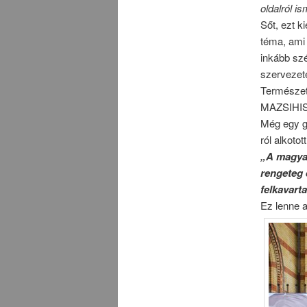
oldalról i
Sőt, ezt k
téma, ami 
inkább sz
szervezet
Természet
MAZSIHISZ
Még egy g
ról alkotot
„A magyar
rengeteg 
felkavar
Ez lenne 