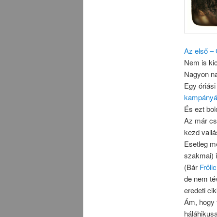
Az első –
Nem is ki
Nagyon n
Egy óriás
kampányá
És ezt bol
Az már cs
kezd vallás
Esetleg mé
szakmai) 
(Bár
Fröli
de nem tév
eredeti ci
Ám, hogy t
háláhikusa