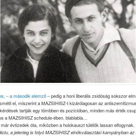
s, – a második elemző –
pedig a honi liberális zsidóság sokszor elm
ismétli el, miszerint a MAZSIHISZ-t kizárólagosan az antiszemitizmu
i kérdések tartják egy tömbben és pozícióban, minden más érték csu
s a MAZSIHISZ schedule-ében. blablabla…
k már évtizedek óta, miközben a holokauszt túlélők lassan elfogynak.
 dictu, a jelenleg is folyó MAZSIHISZ elnökválasztási kampányban az