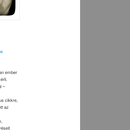
os
yan ember
érli.
i –
us cikkre,
tt az
m,
véseit