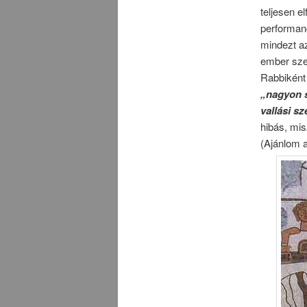
teljesen e
performanc
mindezt a
ember sze
Rabbiként
„nagyon s
vallási s
hibás, mis
(Ajánlom a