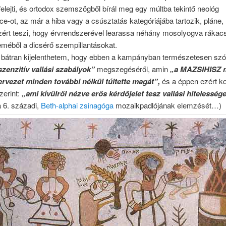
lfelejti, és ortodox szemszögből bírál meg egy múltba tekintő neológ
e-ot, az már a hiba vagy a csúsztatás kategóriájába tartozik, pláne,
zért teszi, hogy érvrendszerével learassa néhány mosolyogva rákacs
méből a dicsérő szempillantásokat.
 bátran kijelenthetem, hogy ebben a kampányban természetesen szó
zenzitív vallási szabályok”
megszegéséről, amin
„a MAZSIHISZ 
zervezet minden további nélkül túltette magát”,
és a éppen ezért ko
zerint:
„ami kívülről nézve erős kérdőjelet tesz vallási hitelesség
 6. századi,
Beth-alphai zsinagóga
mozaikpadlójának elemzését…)