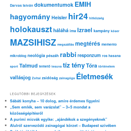
EMIH
dokumentumok
Darvas István
hir24
hagyomány
Heisler
hitközség
holokauszt
Izrael
háláhá
ima
kampány
kóser
MAZSIHISZ
megtérés
memento
megszállás
rabbi
responzum
neológia
pészáh
mikroblog
ros hasana
tíz tény
Tóra
Talmud
temető
sport
tesuva
történelem
Életmesék
vallásjog
zsidóság
Zoltai
zsinagóga
LEGUTÓBBI BEJEGYZÉSEK
Sábáti konyha – 10 dolog, amire érdemes figyelni
„Sem emlék, sem varázslat” – 3×5 mondat a
közösségépítésről
A purimi micvák egyike: „ajándékok a szegényeknek”
Alulról szerveződő zsinagógai körzet – Budapest szívében