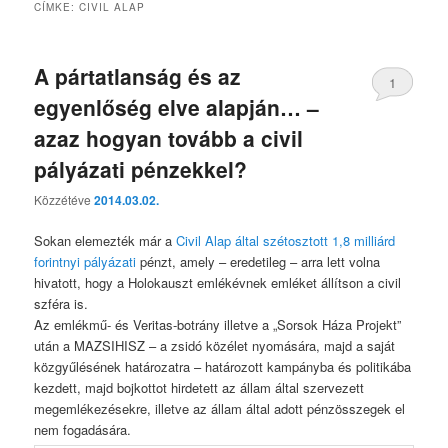
CÍMKE:
CIVIL ALAP
A pártatlanság és az
1
egyenlőség elve alapján… –
azaz hogyan tovább a civil
pályázati pénzekkel?
Közzétéve
2014.03.02.
Sokan elemezték már a
Civil Alap által szétosztott 1,8 milliárd
forintnyi pályázati
pénzt, amely – eredetileg – arra lett volna
hivatott, hogy a Holokauszt emlékévnek emléket állítson a civil
szféra is.
Az emlékmű- és Veritas-botrány illetve a „Sorsok Háza Projekt”
után a MAZSIHISZ – a zsidó közélet nyomására, majd a saját
közgyűlésének határozatra – határozott kampányba és politikába
kezdett, majd bojkottot hirdetett az állam által szervezett
megemlékezésekre, illetve az állam által adott pénzösszegek el
nem fogadására.