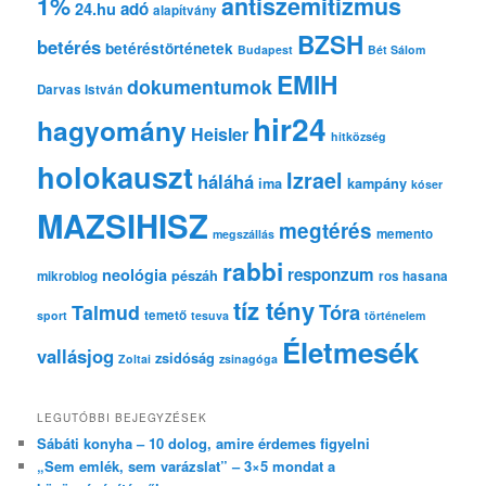
1%
antiszemitizmus
adó
24.hu
é
alapítvány
s
BZSH
betérés
betéréstörténetek
Budapest
Bét Sálom
EMIH
dokumentumok
Darvas István
hir24
hagyomány
Heisler
hitközség
holokauszt
Izrael
háláhá
ima
kampány
kóser
MAZSIHISZ
megtérés
memento
megszállás
rabbi
responzum
neológia
pészáh
mikroblog
ros hasana
tíz tény
Tóra
Talmud
temető
sport
tesuva
történelem
Életmesék
vallásjog
zsidóság
Zoltai
zsinagóga
LEGUTÓBBI BEJEGYZÉSEK
Sábáti konyha – 10 dolog, amire érdemes figyelni
„Sem emlék, sem varázslat” – 3×5 mondat a