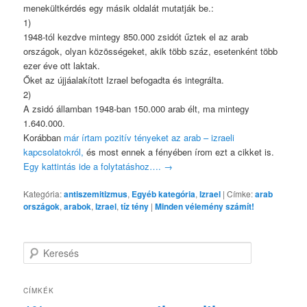
menekültkérdés egy másik oldalát mutatják be.:
1)
1948-tól kezdve mintegy 850.000 zsidót űztek el az arab
országok, olyan közösségeket, akik több száz, esetenként több
ezer éve ott laktak.
Őket az újjáalakított Izrael befogadta és integrálta.
2)
A zsidó államban 1948-ban 150.000 arab élt, ma mintegy
1.640.000.
Korábban
már írtam pozitív tényeket az arab – izraeli
kapcsolatokról,
és most ennek a fényében írom ezt a cikket is.
Egy kattintás ide a folytatáshoz….
→
Kategória:
antiszemitizmus
,
Egyéb kategória
,
Izrael
|
Címke:
arab
országok
,
arabok
,
Izrael
,
tíz tény
|
Minden vélemény számít!
K
e
r
e
CÍMKÉK
s