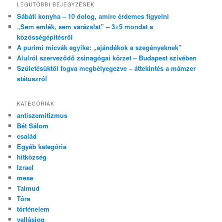
LEGUTÓBBI BEJEGYZÉSEK
Sábáti konyha – 10 dolog, amire érdemes figyelni
„Sem emlék, sem varázslat” – 3×5 mondat a
közösségépítésről
A purimi micvák egyike: „ajándékok a szegényeknek”
Alulról szerveződő zsinagógai körzet – Budapest szívében
Születésüktől fogva megbélyegezve – áttekintés a mámzer
státuszról
KATEGÓRIÁK
antiszemitizmus
Bét Sálom
család
Egyéb kategória
hitközség
Izrael
mese
Talmud
Tóra
történelem
vallásjog