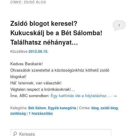
CÍMKE:
ZSIDÓ BLOG
Zsidó blogot keresel?
1
Kukucskálj be a Bét Sálomba!
Találhatsz néhányat…
Közzétéve
2012.06.15.
Kedves Barátaink!
Olvassátok szeretettel a közösségünkhöz köthető zsidó
blogokat!
Hál’ Istennek, van választék!
Végtelen respect a krónikásoknak!…
Íme, ABC sorrendben:
Egy kattintás ide a folytatáshoz….
→
Kategória:
Bét Sálom
,
Egyéb kategória
|
Címke:
blog
,
zsidó blog
,
zsidóság
|
1
hozzászólás
K