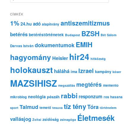
e
r
e
CÍMKÉK
s
1%
antiszemitizmus
adó
24.hu
é
alapítvány
s
BZSH
betérés
betéréstörténetek
Budapest
Bét Sálom
EMIH
dokumentumok
Darvas István
hir24
hagyomány
Heisler
hitközség
holokauszt
Izrael
háláhá
ima
kampány
kóser
MAZSIHISZ
megtérés
memento
megszállás
rabbi
responzum
neológia
pészáh
mikroblog
ros hasana
tíz tény
Tóra
Talmud
temető
sport
tesuva
történelem
Életmesék
vallásjog
zsidóság
Zoltai
zsinagóga