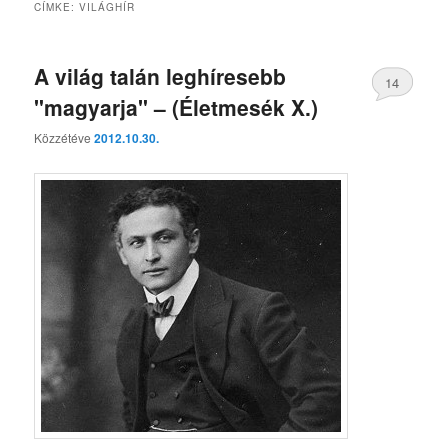
CÍMKE:
VILÁGHÍR
A világ talán leghíresebb
14
"magyarja" – (Életmesék X.)
Közzétéve
2012.10.30.