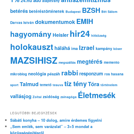
adó
24.hu
é
alapítvány
s
BZSH
betérés
betéréstörténetek
Budapest
Bét Sálom
EMIH
dokumentumok
Darvas István
hir24
hagyomány
Heisler
hitközség
holokauszt
Izrael
háláhá
ima
kampány
kóser
MAZSIHISZ
megtérés
memento
megszállás
rabbi
responzum
neológia
pészáh
mikroblog
ros hasana
tíz tény
Tóra
Talmud
temető
sport
tesuva
történelem
Életmesék
vallásjog
zsidóság
Zoltai
zsinagóga
LEGUTÓBBI BEJEGYZÉSEK
Sábáti konyha – 10 dolog, amire érdemes figyelni
„Sem emlék, sem varázslat” – 3×5 mondat a
közösségépítésről