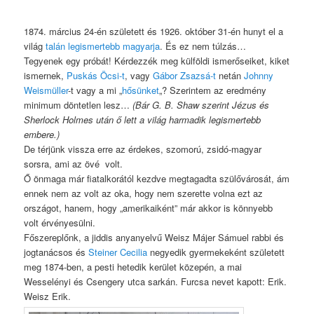
1874. március 24-én született és 1926. október 31-én hunyt el a
világ
talán legismertebb magyarja
. És ez nem túlzás…
Tegyenek egy próbát! Kérdezzék meg külföldi ismerőseiket, kiket
ismernek,
Puskás Öcsi-t
, vagy
Gábor Zsazsá-t
netán
Johnny
Weismüller
-t vagy a mi „
hősünket
„? Szerintem az eredmény
minimum döntetlen lesz…
(Bár G. B. Shaw szerint Jézus és
Sherlock Holmes után ő lett a világ harmadik legismertebb
embere.)
De térjünk vissza erre az érdekes, szomorú, zsidó-magyar
sorsra, ami az övé volt.
Ő önmaga már fiatalkorától kezdve megtagadta szülővárosát, ám
ennek nem az volt az oka, hogy nem szerette volna ezt az
országot, hanem, hogy „amerikaiként” már akkor is könnyebb
volt érvényesülni.
Főszereplőnk, a jiddis anyanyelvű Weisz Májer Sámuel rabbi és
jogtanácsos és
Steiner Cecilia
negyedik gyermekeként született
meg 1874-ben, a pesti hetedik kerület közepén, a mai
Wesselényi és Csengery utca sarkán. Furcsa nevet kapott: Erik.
Weisz Erik.