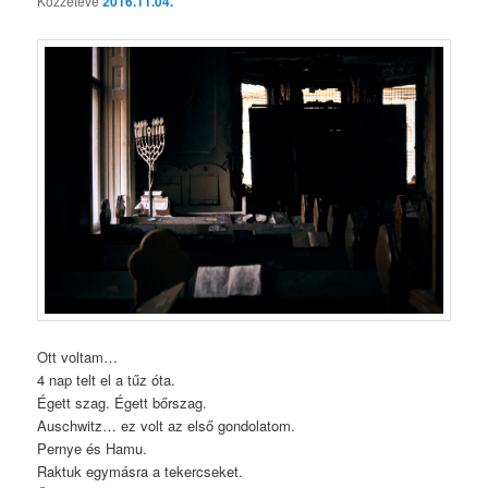
Közzétéve
2016.11.04.
Ott voltam…
4 nap telt el a tűz óta.
Égett szag. Égett bőrszag.
Auschwitz… ez volt az első gondolatom.
Pernye és Hamu.
Raktuk egymásra a tekercseket.