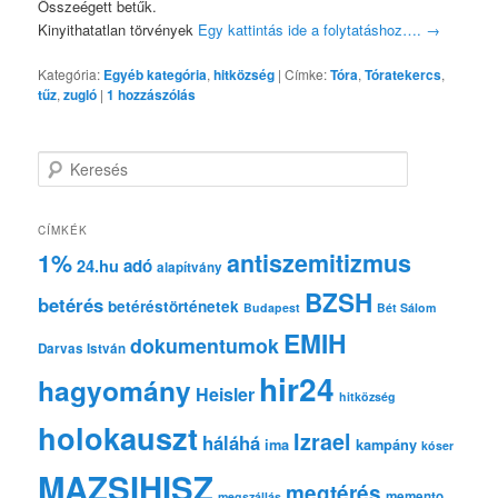
Összeégett betűk.
Kinyithatatlan törvények
Egy kattintás ide a folytatáshoz….
→
Kategória:
Egyéb kategória
,
hitközség
|
Címke:
Tóra
,
Tóratekercs
,
tűz
,
zugló
|
1
hozzászólás
K
e
r
e
CÍMKÉK
s
1%
antiszemitizmus
adó
24.hu
é
alapítvány
s
BZSH
betérés
betéréstörténetek
Budapest
Bét Sálom
EMIH
dokumentumok
Darvas István
hir24
hagyomány
Heisler
hitközség
holokauszt
Izrael
háláhá
ima
kampány
kóser
MAZSIHISZ
megtérés
memento
megszállás