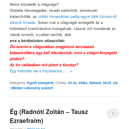
Akkor közeledik a világvége?
Globális felmelegedés, olvadó sarkkörök, természeti
katasztrófák, az
utóbbi hónapokban pedig egyre több tűzvészről
érkezik híradás
. Sokan már a világvégét emlegetik és a
különböző szentírásokra mutogatnak. Lássuk mit mondanak az
írások ismerői, a vallási tanítók, akik
erre a kérdésünkre válaszoltak:
Ön szerint a világunkban megjelenő természeti
katasztrófákra úgy kell tekintenünk, mint a világot fenyegető
jelekre?
Az ön vallásában mit jelent a tűzvész?
Egy kattintás ide a folytatáshoz….
→
Kategória:
Egyéb kategória
|
Címke:
24.hu
,
áldás
,
áldozat
,
hir24
,
tűz
|
Minden vélemény számít!
Ég (Radnóti Zoltán – Tausz
1
Ezraefraim)