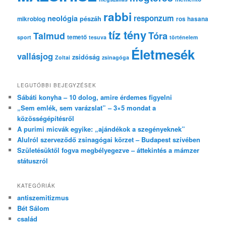
rabbi
responzum
neológia
pészáh
mikroblog
ros hasana
tíz tény
Tóra
Talmud
temető
sport
tesuva
történelem
Életmesék
vallásjog
zsidóság
Zoltai
zsinagóga
LEGUTÓBBI BEJEGYZÉSEK
Sábáti konyha – 10 dolog, amire érdemes figyelni
„Sem emlék, sem varázslat” – 3×5 mondat a
közösségépítésről
A purimi micvák egyike: „ajándékok a szegényeknek”
Alulról szerveződő zsinagógai körzet – Budapest szívében
Születésüktől fogva megbélyegezve – áttekintés a mámzer
státuszról
KATEGÓRIÁK
antiszemitizmus
Bét Sálom
család