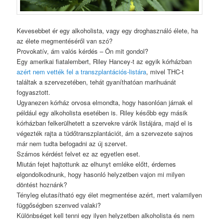
Kevesebbet ér egy alkoholista, vagy egy droghasználó élete, ha
az élete megmentéséről van szó?
Provokatív, ám valós kérdés – Ön mit gondol?
Egy amerikai fiatalembert, Riley Hancey-t az egyik kórházban
azért nem vették fel a transzplantációs-listára
, mivel THC-t
találtak a szervezetében, tehát gyaníthatóan marihuánát
fogyasztott.
Ugyanezen kórház orvosa elmondta, hogy hasonlóan járnak el
például egy alkoholista esetében is. Riley később egy másik
kórházban felkerülhetett a szervekre várók listájára, majd el is
végezték rajta a tüdőtranszplantációt, ám a szervezete sajnos
már nem tudta befogadni az új szervet.
Számos kérdést felvet ez az egyetlen eset.
Miután fejet hajtottunk az elhunyt emléke előtt, érdemes
elgondolkodnunk, hogy hasonló helyzetben vajon mi milyen
döntést hoznánk?
Tényleg elutasítható egy élet megmentése azért, mert valamilyen
függőségben szenved valaki?
Különbséget kell tenni egy ilyen helyzetben alkoholista és nem