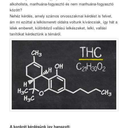
alkoholista, marihuána-fogyasztó és nem marihuána-fogyasztó
között?
Nehéz kérdés, amely számos orvosszakmai kérdést is felvet,
ám mi ezúttal a lelkiismereti oldalra voltunk kíváncsiak, így hát a
lélek embereit, különböző vallású lelkészeket, lelki, vallási
tanítókat kérdeztünk a témáról.
A konkrét kérdésünk így hangzott: