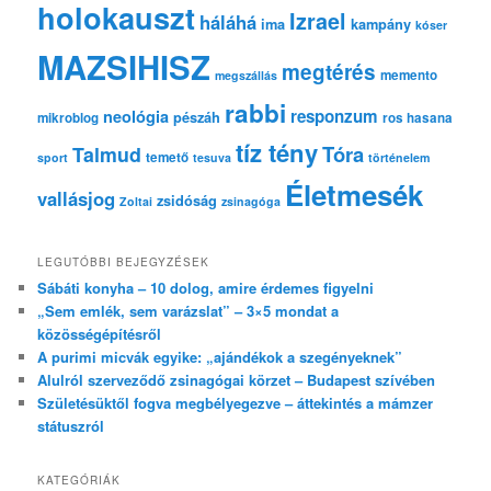
holokauszt
Izrael
háláhá
ima
kampány
kóser
MAZSIHISZ
megtérés
memento
megszállás
rabbi
responzum
neológia
pészáh
mikroblog
ros hasana
tíz tény
Tóra
Talmud
temető
sport
tesuva
történelem
Életmesék
vallásjog
zsidóság
Zoltai
zsinagóga
LEGUTÓBBI BEJEGYZÉSEK
Sábáti konyha – 10 dolog, amire érdemes figyelni
„Sem emlék, sem varázslat” – 3×5 mondat a
közösségépítésről
A purimi micvák egyike: „ajándékok a szegényeknek”
Alulról szerveződő zsinagógai körzet – Budapest szívében
Születésüktől fogva megbélyegezve – áttekintés a mámzer
státuszról
KATEGÓRIÁK