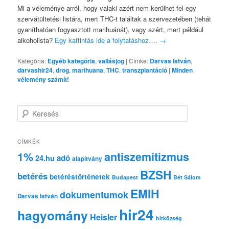
Mi a véleménye arról, hogy valaki azért nem kerülhet fel egy
szervátültetési listára, mert THC-t találtak a szervezetében (tehát
gyaníthatóan fogyasztott marihuánát), vagy azért, mert például
alkoholista?
Egy kattintás ide a folytatáshoz….
→
Kategória:
Egyéb kategória
,
vallásjog
|
Címke:
Darvas István
,
darvashir24
,
drog
,
marihuana
,
THC
,
transzplantáció
|
Minden
vélemény számít!
K
e
r
e
CÍMKÉK
s
1%
antiszemitizmus
adó
24.hu
é
alapítvány
s
BZSH
betérés
betéréstörténetek
Budapest
Bét Sálom
EMIH
dokumentumok
Darvas István
hir24
hagyomány
Heisler
hitközség