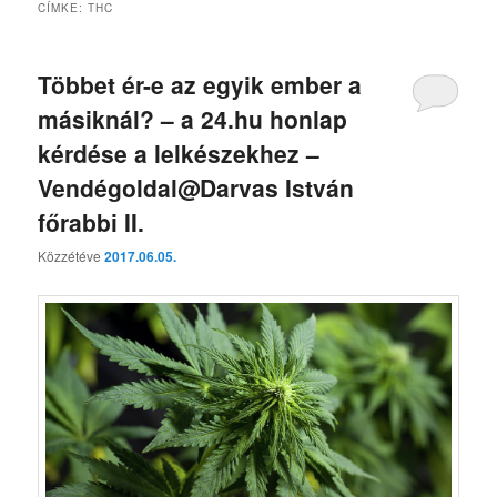
CÍMKE:
THC
Többet ér-e az egyik ember a
másiknál? – a 24.hu honlap
kérdése a lelkészekhez –
Vendégoldal@Darvas István
főrabbi II.
Közzétéve
2017.06.05.