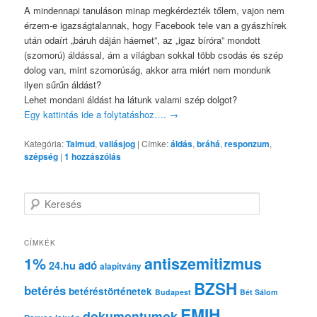
A mindennapi tanuláson minap megkérdezték tőlem, vajon nem
érzem-e igazságtalannak, hogy Facebook tele van a gyászhírek
után odaírt „báruh dáján háemet”, az „igaz bíróra” mondott
(szomorú) áldással, ám a világban sokkal több csodás és szép
dolog van, mint szomorúság, akkor arra miért nem mondunk
ilyen sűrűn áldást?
Lehet mondani áldást ha látunk valami szép dolgot?
Egy kattintás ide a folytatáshoz….
→
Kategória:
Talmud
,
vallásjog
|
Címke:
áldás
,
bráhá
,
responzum
,
szépség
|
1
hozzászólás
K
e
r
e
CÍMKÉK
s
1%
antiszemitizmus
adó
24.hu
é
alapítvány
s
BZSH
betérés
betéréstörténetek
Budapest
Bét Sálom
EMIH
dokumentumok