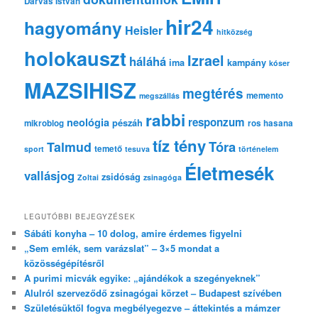
Darvas István
hir24
hagyomány
Heisler
hitközség
holokauszt
Izrael
háláhá
ima
kampány
kóser
MAZSIHISZ
megtérés
memento
megszállás
rabbi
responzum
neológia
pészáh
mikroblog
ros hasana
tíz tény
Tóra
Talmud
temető
sport
tesuva
történelem
Életmesék
vallásjog
zsidóság
Zoltai
zsinagóga
LEGUTÓBBI BEJEGYZÉSEK
Sábáti konyha – 10 dolog, amire érdemes figyelni
„Sem emlék, sem varázslat” – 3×5 mondat a
közösségépítésről
A purimi micvák egyike: „ajándékok a szegényeknek”
Alulról szerveződő zsinagógai körzet – Budapest szívében
Születésüktől fogva megbélyegezve – áttekintés a mámzer