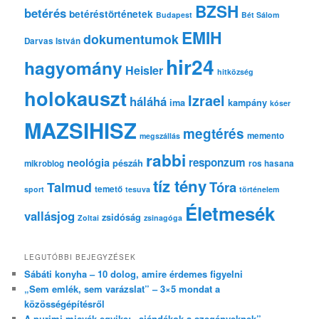
s
BZSH
betérés
betéréstörténetek
Budapest
Bét Sálom
EMIH
dokumentumok
Darvas István
hir24
hagyomány
Heisler
hitközség
holokauszt
Izrael
háláhá
ima
kampány
kóser
MAZSIHISZ
megtérés
memento
megszállás
rabbi
responzum
neológia
pészáh
mikroblog
ros hasana
tíz tény
Tóra
Talmud
temető
sport
tesuva
történelem
Életmesék
vallásjog
zsidóság
Zoltai
zsinagóga
LEGUTÓBBI BEJEGYZÉSEK
Sábáti konyha – 10 dolog, amire érdemes figyelni
„Sem emlék, sem varázslat” – 3×5 mondat a
közösségépítésről
A purimi micvák egyike: „ajándékok a szegényeknek”