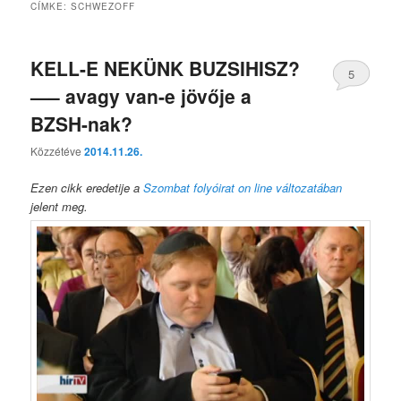
CÍMKE:
SCHWEZOFF
KELL-E NEKÜNK BUZSIHISZ?
5
—– avagy van-e jövője a
BZSH-nak?
Közzétéve
2014.11.26.
Ezen cikk eredetije a
Szombat folyóirat on line változatában
jelent meg.