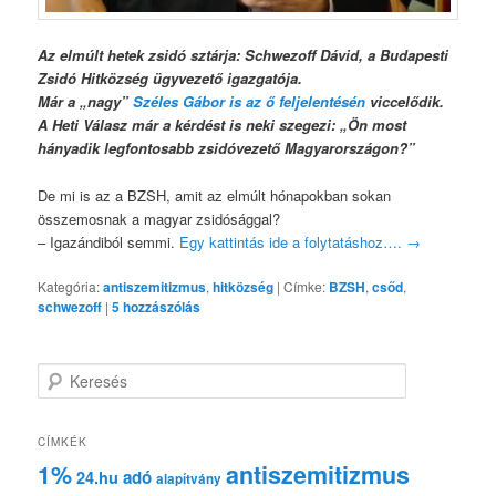
Az elmúlt hetek zsidó sztárja: Schwezoff Dávid, a Budapesti
Zsidó Hitközség ügyvezető igazgatója.
Már a „nagy”
Széles Gábor is az ő feljelentésén
viccelődik.
A Heti Válasz már a kérdést is neki szegezi: „Ön most
hányadik legfontosabb zsidóvezető Magyarországon?”
De mi is az a BZSH, amit az elmúlt hónapokban sokan
összemosnak a magyar zsidósággal?
– Igazándiból semmi.
Egy kattintás ide a folytatáshoz….
→
Kategória:
antiszemitizmus
,
hitközség
|
Címke:
BZSH
,
csőd
,
schwezoff
|
5
hozzászólás
K
e
r
e
CÍMKÉK
s
1%
antiszemitizmus
adó
24.hu
é
alapítvány