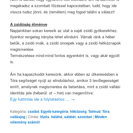
megakadsz a szombati főzéssel kapcsolatban, tudd, hogy ide
vissza tudsz jönni, és (remélem) meg fogod találni a választ!
A zsidóság élménye
Napjainkban sokan keresik az utat a saját zsidó gyökereikhez.
Ilyenkor rengeteg irányba lehet elindulni. Várnak ránk a héber
betűk, a zsidó imák, a zsidó ünnepek vagy a zsidó hétköznapok
megismerése.
Természetese mind-mind fontos egyenként is, vagy akár együtt
is.
Ám ha kapaszkodót keresünk, akkor ebben az útkeresésben a
Tóra segítséget nyújt az elinduláshoz, amikor 3 tevőlegességet
említ, amelynek megismerése és betartása, mint a zsidó vallási
identitás jele (héberül: ot – אות) van megemlítve:
Egy kattintás ide a folytatáshoz….
→
Kategória:
család
,
Egyéb kategória
,
hitközség
,
Talmud
,
Tóra
,
vallásjog
|
Címke:
főzés
,
háláhá
,
sábbát
,
szombat
|
Minden
vélemény számít!