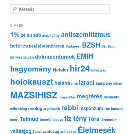
K
e
r
e
CÍMKÉK
s
1%
antiszemitizmus
adó
24.hu
é
alapítvány
s
BZSH
betérés
betéréstörténetek
Budapest
Bét Sálom
EMIH
dokumentumok
Darvas István
hir24
hagyomány
Heisler
hitközség
holokauszt
Izrael
háláhá
ima
kampány
kóser
MAZSIHISZ
megtérés
memento
megszállás
rabbi
responzum
neológia
pészáh
mikroblog
ros hasana
tíz tény
Tóra
Talmud
temető
sport
tesuva
történelem
Életmesék
vallásjog
zsidóság
Zoltai
zsinagóga