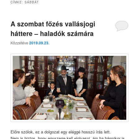
CÍMKE:
SÁBBÁT
A szombat főzés vallásjogi
háttere – haladók számára
Közzétéve
2019.09.23.
Előre szólok, ez a dolgozat egy eléggé hosszú írás lett.
Nem is biztos, hogy egyszerre kell elolvasni, ám ha bármikor is