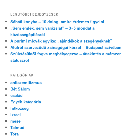
LEGUTÓBBI BEJEGYZÉSEK
Sábáti konyha – 10 dolog, amire érdemes figyelni
„Sem emlék, sem varázslat” – 3×5 mondat a
közösségépítésről
A purimi micvák egyike: „ajándékok a szegényeknek”
Alulról szerveződő zsinagógai körzet – Budapest szívében
Születésüktől fogva megbélyegezve – áttekintés a mámzer
státuszról
KATEGÓRIÁK
antiszemitizmus
Bét Sálom
család
Egyéb kategória
hitközség
Izrael
mese
Talmud
Tóra