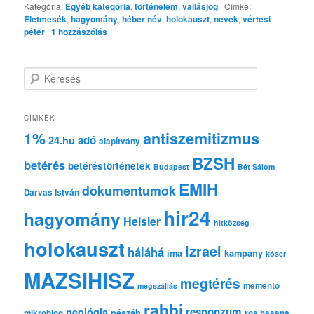
Kategória:
Egyéb kategória
,
történelem
,
vallásjog
|
Címke:
Életmesék
,
hagyomány
,
héber név
,
holokauszt
,
nevek
,
vértesi
péter
|
1
hozzászólás
K
e
r
e
CÍMKÉK
s
1%
antiszemitizmus
adó
24.hu
é
alapítvány
s
BZSH
betérés
betéréstörténetek
Budapest
Bét Sálom
EMIH
dokumentumok
Darvas István
hir24
hagyomány
Heisler
hitközség
holokauszt
Izrael
háláhá
ima
kampány
kóser
MAZSIHISZ
megtérés
memento
megszállás
rabbi
responzum
neológia
pészáh
mikroblog
ros hasana