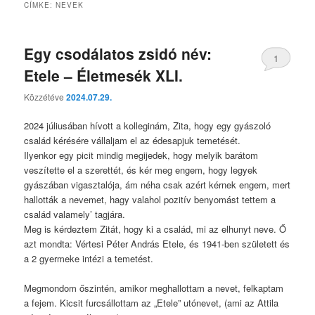
CÍMKE:
NEVEK
Egy csodálatos zsidó név:
1
Etele – Életmesék XLI.
Közzétéve
2024.07.29.
2024 júliusában hívott a kolleginám, Zita, hogy egy gyászoló
család kérésére vállaljam el az édesapjuk temetését.
Ilyenkor egy picit mindig megijedek, hogy melyik barátom
veszítette el a szerettét, és kér meg engem, hogy legyek
gyászában vigasztalója, ám néha csak azért kérnek engem, mert
hallották a nevemet, hagy valahol pozitív benyomást tettem a
család valamely’ tagjára.
Meg is kérdeztem Zitát, hogy ki a család, mi az elhunyt neve. Ő
azt mondta: Vértesi Péter András Etele, és 1941-ben született és
a 2 gyermeke intézi a temetést.
Megmondom őszintén, amikor meghallottam a nevet, felkaptam
a fejem. Kicsit furcsállottam az „Etele” utónevet, (ami az Attila