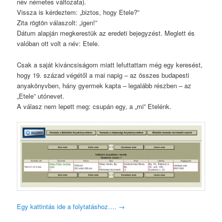
név németes változata).
Vissza is kérdeztem: „biztos, hogy Etele?”
Zita rögtön válaszolt: „igen!”
Dátum alapján megkerestük az eredeti bejegyzést. Meglett és
valóban ott volt a név: Etele.
Csak a saját kiváncsiságom miatt lefuttattam még egy keresést,
hogy 19. század végétől a mai napig – az összes budapesti
anyakönyvben, hány gyermek kapta – legalább részben – az
„Etele” utónevet.
A válasz nem lepett meg: csupán egy, a „mi” Etelénk.
Egy kattintás ide a folytatáshoz….
→