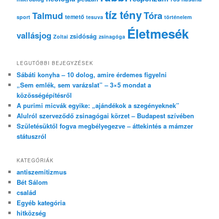
tíz tény
Tóra
Talmud
temető
sport
tesuva
történelem
Életmesék
vallásjog
zsidóság
Zoltai
zsinagóga
LEGUTÓBBI BEJEGYZÉSEK
Sábáti konyha – 10 dolog, amire érdemes figyelni
„Sem emlék, sem varázslat” – 3×5 mondat a
közösségépítésről
A purimi micvák egyike: „ajándékok a szegényeknek”
Alulról szerveződő zsinagógai körzet – Budapest szívében
Születésüktől fogva megbélyegezve – áttekintés a mámzer
státuszról
KATEGÓRIÁK
antiszemitizmus
Bét Sálom
család
Egyéb kategória
hitközség