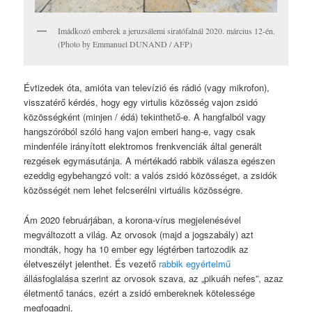
Imádkozó emberek a jeruzsálemi siratófalnál 2020. március 12-én.
(Photo by Emmanuel DUNAND / AFP)
Évtizedek óta, amióta van televízió és rádió (vagy mikrofon),
visszatérő kérdés, hogy egy virtulis közösség vajon zsidó
közösségként (minjen / édá) tekinthető-e. A hangfalból vagy
hangszóróból szóló hang vajon emberi hang-e, vagy csak
mindenféle irányított elektromos frenkvenciák által generált
rezgések egymásutánja. A mértékadó rabbik válasza egészen
ezeddig egybehangzó volt: a valós zsidó közösséget, a zsidók
közösségét nem lehet felcserélni virtuális közösségre.
Ám 2020 februárjában, a korona-vírus megjelenésével
megváltozott a világ. Az orvosok (majd a jogszabály) azt
mondták, hogy ha 10 ember egy légtérben tartozodik az
életveszélyt jelenthet. És vezető
rabbik egyértelmű
állásfoglalása szerint az orvosok szava, az „pikuáh nefes”, azaz
életmentő tanács, ezért a zsidó embereknek kötelessége
megfogadni.