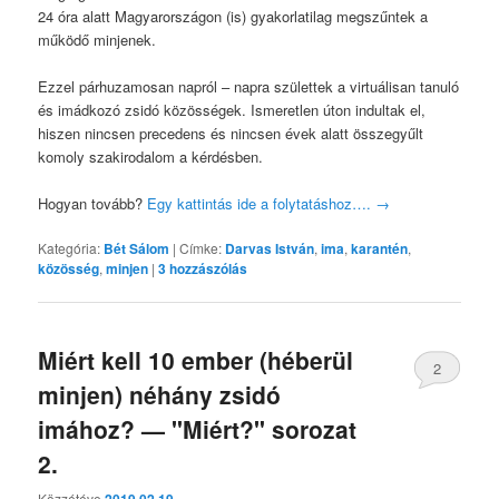
24 óra alatt Magyarországon (is) gyakorlatilag megszűntek a
működő minjenek.
Ezzel párhuzamosan napról – napra születtek a virtuálisan tanuló
és imádkozó zsidó közösségek. Ismeretlen úton indultak el,
hiszen nincsen precedens és nincsen évek alatt összegyűlt
komoly szakirodalom a kérdésben.
Hogyan tovább?
Egy kattintás ide a folytatáshoz….
→
Kategória:
Bét Sálom
|
Címke:
Darvas István
,
ima
,
karantén
,
közösség
,
minjen
|
3
hozzászólás
Miért kell 10 ember (héberül
2
minjen) néhány zsidó
imához? — "Miért?" sorozat
2.
Közzétéve
2019.02.19.