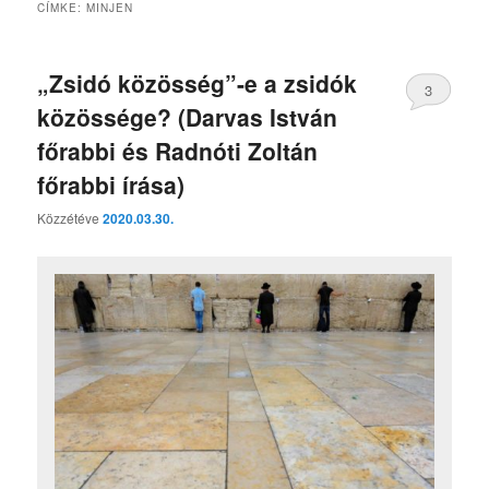
CÍMKE:
MINJEN
„Zsidó közösség”-e a zsidók
3
közössége? (Darvas István
főrabbi és Radnóti Zoltán
főrabbi írása)
Közzétéve
2020.03.30.