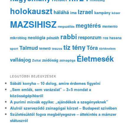
holokauszt
Izrael
háláhá
ima
kampány
kóser
MAZSIHISZ
megtérés
memento
megszállás
rabbi
responzum
neológia
pészáh
mikroblog
ros hasana
tíz tény
Tóra
Talmud
temető
sport
tesuva
történelem
Életmesék
vallásjog
zsidóság
Zoltai
zsinagóga
LEGUTÓBBI BEJEGYZÉSEK
Sábáti konyha – 10 dolog, amire érdemes figyelni
„Sem emlék, sem varázslat” – 3×5 mondat a
közösségépítésről
A purimi micvák egyike: „ajándékok a szegényeknek”
Alulról szerveződő zsinagógai körzet – Budapest szívében
Születésüktől fogva megbélyegezve – áttekintés a mámzer
státuszról