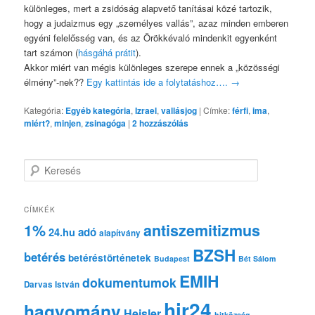
különleges, mert a zsidóság alapvető tanításai közé tartozik,
hogy a judaizmus egy „személyes vallás”, azaz minden emberen
egyéni felelősség van, és az Örökkévaló mindenkit egyenként
tart számon (
hásgáhá prátit
).
Akkor miért van mégis különleges szerepe ennek a „közösségi
élmény”-nek??
Egy kattintás ide a folytatáshoz….
→
Kategória:
Egyéb kategória
,
Izrael
,
vallásjog
|
Címke:
férfi
,
ima
,
miért?
,
minjen
,
zsinagóga
|
2
hozzászólás
K
e
r
e
CÍMKÉK
s
1%
antiszemitizmus
adó
24.hu
é
alapítvány
s
BZSH
betérés
betéréstörténetek
Budapest
Bét Sálom
EMIH
dokumentumok
Darvas István
hir24
hagyomány
Heisler
hitközség