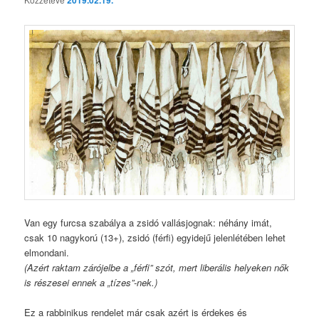
Van egy furcsa szabálya a zsidó vallásjognak: néhány imát,
csak 10 nagykorú (13+), zsidó (férfi) egyidejű jelenlétében lehet
elmondani.
(Azért raktam zárójelbe a „férfi” szót, mert liberális helyeken nők
is részesei ennek a „tízes”-nek.)
Ez a rabbinikus rendelet már csak azért is érdekes és