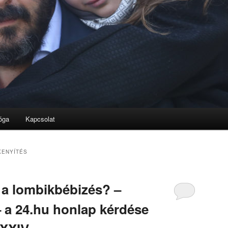
óga
Kapcsolat
ENYÍTÉS
k a lombikbébizés? –
– a 24.hu honlap kérdése