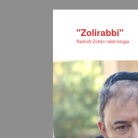
Tovább
Tovább
az
a
elsődleges
másodlagos
"Zolirabbi"
tartalomra
tartalomra
Radnóti Zoltán rabbi blogja