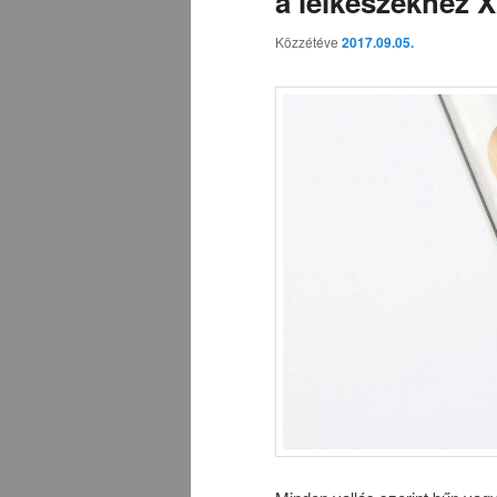
a lelkészekhez X
Közzétéve
2017.09.05.