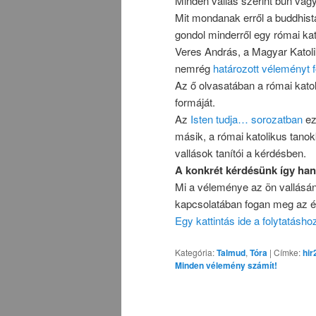
Minden vallás szerint bűn vag
Mit mondanak erről a buddhist
gondol minderről egy római kat
Veres András, a Magyar Katol
nemrég
határozott véleményt 
Az ő olvasatában a római kato
formáját.
Az
Isten tudja… sorozatban
ez
másik, a római katolikus tano
vallások tanítói a kérdésben.
A konkrét kérdésünk így han
Mi a véleménye az ön vallásán
kapcsolatában fogan meg az él
Egy kattintás ide a folytatásh
Kategória:
Talmud
,
Tóra
|
Címke:
hir
Minden vélemény számít!