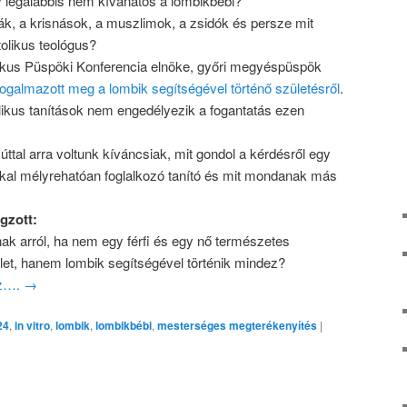
y legalábbis nem kívánatos a lombikbébi?
ák, a krisnások, a muszlimok, a zsidók és persze mit
olikus teológus?
ikus Püspöki Konferencia elnöke, győri megyéspüspök
fogalmazott meg a lombik segítségével történő születésről
.
likus tanítások nem engedélyezik a fogantatás ezen
úttal arra voltunk kíváncsiak, mit gondol a kérdésről egy
kkal mélyrehatóan foglalkozó tanító és mit mondanak más
gzott:
ak arról, ha nem egy férfi és egy nő természetes
et, hanem lombik segítségével történik mindez?
oz….
→
24
,
in vitro
,
lombik
,
lombikbébi
,
mesterséges megterékenyítés
|