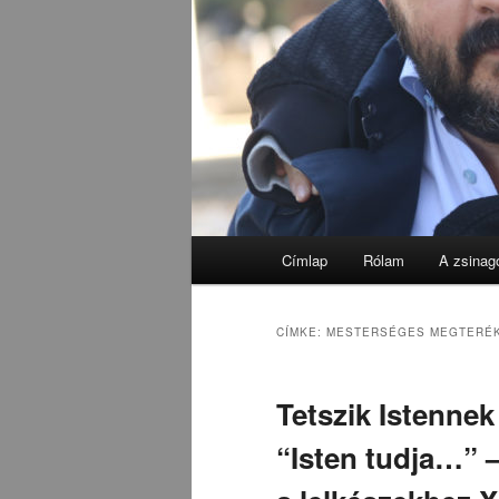
Fő
Címlap
Rólam
A zsinag
menü
CÍMKE:
MESTERSÉGES MEGTERÉK
Tetszik Istenne
“Isten tudja…” 