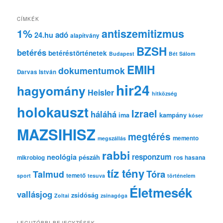
r
e
CÍMKÉK
s
1%
antiszemitizmus
adó
24.hu
é
alapítvány
s
BZSH
betérés
betéréstörténetek
Budapest
Bét Sálom
EMIH
dokumentumok
Darvas István
hir24
hagyomány
Heisler
hitközség
holokauszt
Izrael
háláhá
ima
kampány
kóser
MAZSIHISZ
megtérés
memento
megszállás
rabbi
responzum
neológia
pészáh
mikroblog
ros hasana
tíz tény
Tóra
Talmud
temető
sport
tesuva
történelem
Életmesék
vallásjog
zsidóság
Zoltai
zsinagóga
LEGUTÓBBI BEJEGYZÉSEK