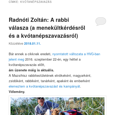
CÍMKE:
KVÓTANÉPSZAVAZÁS
Radnóti Zoltán: A rabbi
válasza (a menekültkérdésről
és a kvótanépszavazásról)
Közzétéve
2018.01.11.
Bár ennek a cikknek eredeti,
nyomtatott változata a HVG-ban
jelent meg
2016. szeptember 22-én, egy héttel a
kvótanépszavazás előtt,
ám üzenete máig is aktuális.
A Mazsihisz rabbitestületének elnökeként, magyarként,
zsidóként, rabbiként, tanárként, apaként és emberként
elemeztem a kvótanépszavazást és kampányát
.
Vélemény.