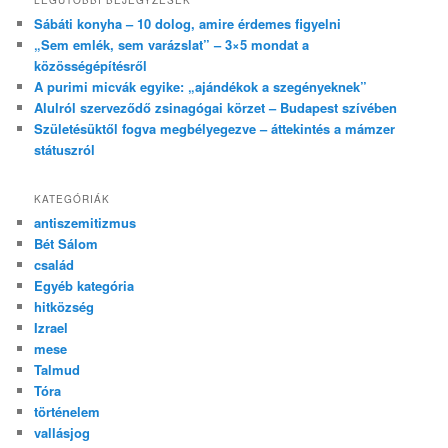
Sábáti konyha – 10 dolog, amire érdemes figyelni
„Sem emlék, sem varázslat” – 3×5 mondat a
közösségépítésről
A purimi micvák egyike: „ajándékok a szegényeknek”
Alulról szerveződő zsinagógai körzet – Budapest szívében
Születésüktől fogva megbélyegezve – áttekintés a mámzer
státuszról
KATEGÓRIÁK
antiszemitizmus
Bét Sálom
család
Egyéb kategória
hitközség
Izrael
mese
Talmud
Tóra
történelem
vallásjog