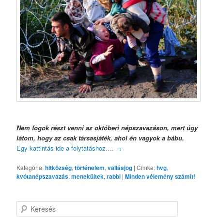
Nem fogok részt venni az októberi népszavazáson, mert úgy
látom, hogy az csak társasjáték, ahol én vagyok a bábu.
Egy kattintás ide a folytatáshoz….
→
Kategória:
hitközség
,
történelem
,
vallásjog
|
Címke:
hvg
,
kvótanépszavazás
,
menekültek
,
rabbi
|
Minden vélemény számít!
K
e