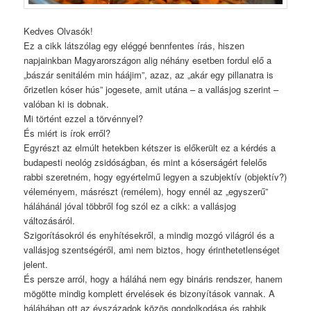
Kedves Olvasók!
Ez a cikk látszólag egy eléggé bennfentes írás, hiszen
napjainkban Magyarországon alig néhány esetben fordul elő a
„bászár senitálém min háájim”, azaz, az „akár egy pillanatra is
őrizetlen kóser hús” jogesete, amit utána – a vallásjog szerint –
valóban ki is dobnak.
Mi történt ezzel a törvénnyel?
És miért is írok erről?
Egyrészt az elmúlt hetekben kétszer is előkerült ez a kérdés a
budapesti neológ zsidóságban, és mint a kóserságért felelős
rabbi szeretném, hogy egyértelmű legyen a szubjektív (objektív?)
véleményem, másrészt (remélem), hogy ennél az „egyszerű”
háláhánál jóval többről fog szól ez a cikk: a vallásjog
változásáról.
Szigorításokról és enyhítésekről, a mindig mozgó világról és a
vallásjog szentségéről, ami nem biztos, hogy érinthetetlenséget
jelent.
És persze arról, hogy a háláhá nem egy bináris rendszer, hanem
mögötte mindig komplett érvelések és bizonyítások vannak. A
háláhában ott az évszázadok közös gondolkodása és rabbik