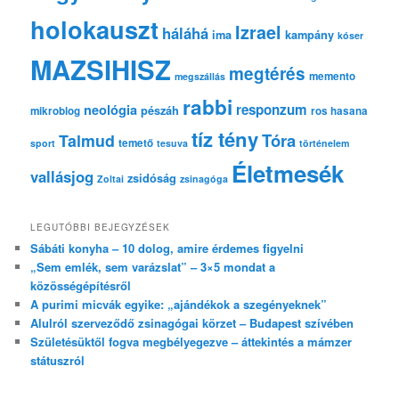
holokauszt
Izrael
háláhá
ima
kampány
kóser
MAZSIHISZ
megtérés
memento
megszállás
rabbi
responzum
neológia
pészáh
mikroblog
ros hasana
tíz tény
Tóra
Talmud
temető
sport
tesuva
történelem
Életmesék
vallásjog
zsidóság
Zoltai
zsinagóga
LEGUTÓBBI BEJEGYZÉSEK
Sábáti konyha – 10 dolog, amire érdemes figyelni
„Sem emlék, sem varázslat” – 3×5 mondat a
közösségépítésről
A purimi micvák egyike: „ajándékok a szegényeknek”
Alulról szerveződő zsinagógai körzet – Budapest szívében
Születésüktől fogva megbélyegezve – áttekintés a mámzer
státuszról