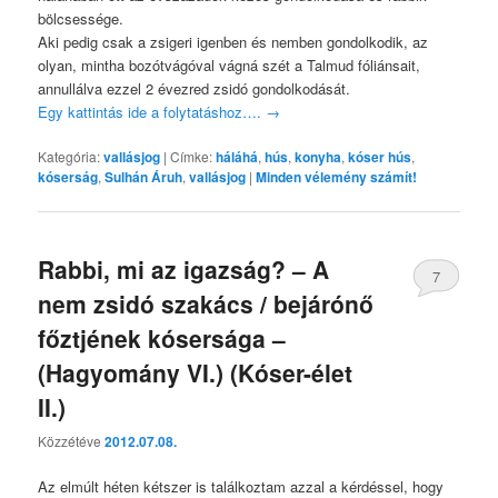
bölcsessége.
Aki pedig csak a zsigeri igenben és nemben gondolkodik, az
olyan, mintha bozótvágóval vágná szét a Talmud fóliánsait,
annullálva ezzel 2 évezred zsidó gondolkodását.
Egy kattintás ide a folytatáshoz….
→
Kategória:
vallásjog
|
Címke:
háláhá
,
hús
,
konyha
,
kóser hús
,
kóserság
,
Sulhán Áruh
,
vallásjog
|
Minden vélemény számít!
Rabbi, mi az igazság? – A
7
nem zsidó szakács / bejárónő
főztjének kósersága –
(Hagyomány VI.) (Kóser-élet
II.)
Közzétéve
2012.07.08.
Az elmúlt héten kétszer is találkoztam azzal a kérdéssel, hogy