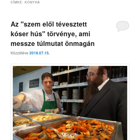
CÍMKE:
KONYHA
Az "szem elől tévesztett
kóser hús" törvénye, ami
messze túlmutat önmagán
Közzétéve
2018.07.15.