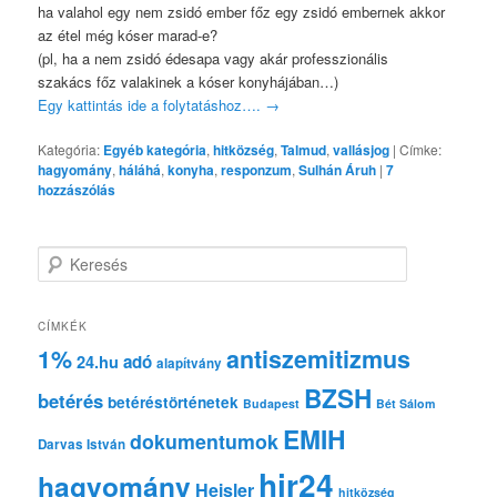
ha valahol egy nem zsidó ember főz egy zsidó embernek akkor
az étel még kóser marad-e?
(pl, ha a nem zsidó édesapa vagy akár professzionális
szakács főz valakinek a kóser konyhájában…)
Egy kattintás ide a folytatáshoz….
→
Kategória:
Egyéb kategória
,
hitközség
,
Talmud
,
vallásjog
|
Címke:
hagyomány
,
háláhá
,
konyha
,
responzum
,
Sulhán Áruh
|
7
hozzászólás
K
e
r
e
CÍMKÉK
s
1%
antiszemitizmus
adó
24.hu
é
alapítvány
s
BZSH
betérés
betéréstörténetek
Budapest
Bét Sálom
EMIH
dokumentumok
Darvas István
hir24
hagyomány
Heisler
hitközség