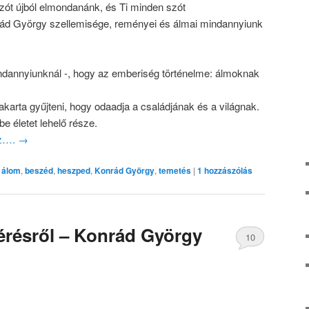
zót újból elmondanánk, és Ti minden szót
ád György szellemisége, reményei és álmai mindannyiunk
ndannyiunknál -, hogy az emberiség történelme: álmoknak
karta gyűjteni, hogy odaadja a családjának és a világnak.
be életet lehelő része.
oz….
→
álom
,
beszéd
,
heszped
,
Konrád György
,
temetés
|
1
hozzászólás
érésről – Konrád György
10