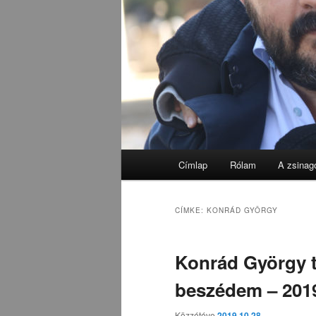
Fő
Címlap
Rólam
A zsinag
menü
CÍMKE:
KONRÁD GYÖRGY
Konrád György 
beszédem – 2019
Közzétéve
2019.10.28.