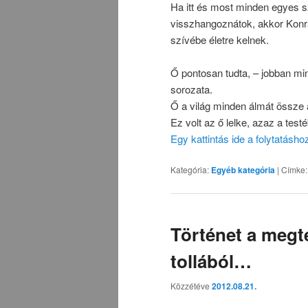
Ha itt és most minden egyes s
visszhangoznátok, akkor Konr
szívébe életre kelnek.
Ő pontosan tudta, – jobban mi
sorozata.
Ő a világ minden álmát össze a
Ez volt az ő lelke, azaz a testé
Egy kattintás ide a folytatásh
Kategória:
Egyéb kategória
|
Címke:
Történet a megt
tollából…
Közzétéve
2012.08.21.