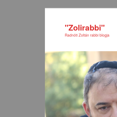
Tovább
Tovább
az
a
elsődleges
másodlagos
"Zolirabbi"
tartalomra
tartalomra
Radnóti Zoltán rabbi blogja