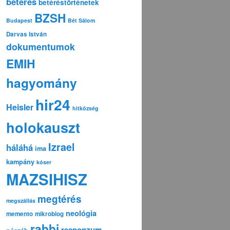
betérés
betéréstörténetek
BZSH
Budapest
Bét Sálom
Darvas István
dokumentumok
EMIH
hagyomány
hir24
Heisler
hitközség
holokauszt
Izrael
háláhá
ima
kampány
kóser
MAZSIHISZ
megtérés
megszállás
neológia
memento
mikroblog
rabbi
responzum