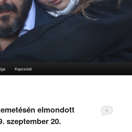
óga
Kapcsolat
temetésén elmondott
1
. szeptember 20.