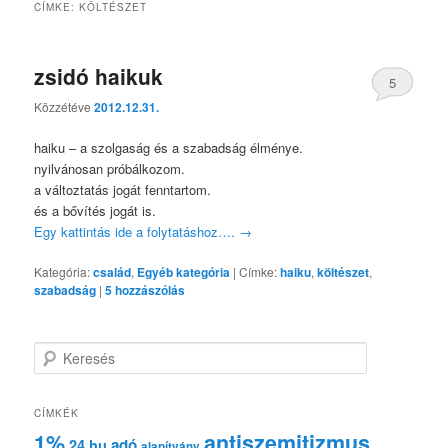
CÍMKE:
KÖLTÉSZET
zsidó haikuk
5
Közzétéve
2012.12.31.
haiku – a szolgaság és a szabadság élménye.
nyilvánosan próbálkozom.
a változtatás jogát fenntartom.
és a bővítés jogát is.
Egy kattintás ide a folytatáshoz….
→
Kategória:
család
,
Egyéb kategória
|
Címke:
haiku
,
költészet
,
szabadság
|
5
hozzászólás
K
e
r
e
CÍMKÉK
s
1%
antiszemitizmus
adó
24.hu
é
alapítvány