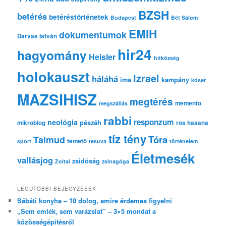
s
BZSH
betérés
betéréstörténetek
Budapest
Bét Sálom
EMIH
dokumentumok
Darvas István
hir24
hagyomány
Heisler
hitközség
holokauszt
Izrael
háláhá
ima
kampány
kóser
MAZSIHISZ
megtérés
memento
megszállás
rabbi
responzum
neológia
pészáh
mikroblog
ros hasana
tíz tény
Tóra
Talmud
temető
sport
tesuva
történelem
Életmesék
vallásjog
zsidóság
Zoltai
zsinagóga
LEGUTÓBBI BEJEGYZÉSEK
Sábáti konyha – 10 dolog, amire érdemes figyelni
„Sem emlék, sem varázslat” – 3×5 mondat a
közösségépítésről