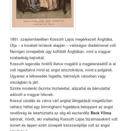
1851. szeptemberében Kossuth Lajos megérkezett Angliába.
Útja – a korabeli leírások alapján – valóságos diadalmenet volt.
Nemigen ünnepeltek úgy külföldit Angliában, mint a magyar
szabadság bajnokát.
Kossuth legendás hírétől illetve magától a megjelenésétől is el
volt ragadtatva mind az angol arisztokrácia, mind a polgárok.
Ugyanez a lelkesedés fogadta, bármelyik városban vagy
országban is járt.
Szinte mindenki őszinte tisztelettel, alázattal és bámulattal
adózott a magyar hősnek.
Kossut csodás és várva várt angliai látogatását megelőzően
néhány héttel egy birminghami fogadásra betoppant az angol
rendőrség és letartóztatta az alig 40 esztendős
Beck Vilma
bárónét, írónőt, aki mellesleg Kossuth Lajos bizalmasaként volt
ismert és éppen ezért ünnepelt közszereplője volt az angol