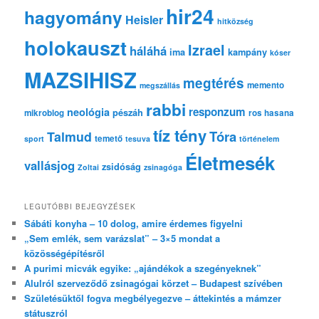
hir24
hagyomány
Heisler
hitközség
holokauszt
Izrael
háláhá
ima
kampány
kóser
MAZSIHISZ
megtérés
memento
megszállás
rabbi
responzum
neológia
pészáh
mikroblog
ros hasana
tíz tény
Tóra
Talmud
temető
sport
tesuva
történelem
Életmesék
vallásjog
zsidóság
Zoltai
zsinagóga
LEGUTÓBBI BEJEGYZÉSEK
Sábáti konyha – 10 dolog, amire érdemes figyelni
„Sem emlék, sem varázslat” – 3×5 mondat a
közösségépítésről
A purimi micvák egyike: „ajándékok a szegényeknek”
Alulról szerveződő zsinagógai körzet – Budapest szívében
Születésüktől fogva megbélyegezve – áttekintés a mámzer
státuszról