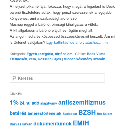
közéletnek.
A helyzet pikantériáját fokozza, hogy magát a fogadást is Beck
bárónő tiszteletére adták, hogy pénzt szerezzenek a legújabb
könyvéhez, ami a szabadságharcról szól.
Másnap reggel a bárónőt bírósági kihallgatásra vitték.
A kihallgatáson a bárónő elájult és rögtön meghalt.
Az angol média és közbeszéd összeesküvésről beszélt. Ám mi
is történet valójában?
Egy kattintás ide a folytatáshoz….
→
Kategória:
Egyéb kategória
,
történelem
|
Címke:
Beck Vilma
,
Életmesék
,
kém
,
Kossuth Lajos
|
Minden vélemény számít!
K
e
r
e
CÍMKÉK
s
1%
antiszemitizmus
adó
24.hu
é
alapítvány
s
BZSH
betérés
betéréstörténetek
Budapest
Bét Sálom
EMIH
dokumentumok
Darvas István