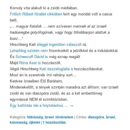
Komoly vita alakult ki a zsidó médiában.
Frölich Róbert főrabbi cikkében
leírt egy mondat volt a casus
belli.
„… magyar
fiatalok … nem szívesen mennek el az izraeli
hadseregbe golyófogónak, vagy hogy fölrobbanjon alattuk a
busz
…”
Hirschberg Kati
eléggé ingerülten válaszolt
rá.
Leharblog szintén nem
finomkodott a jelzőkkel és a indulatokkal.
És
Schwezoff Dávid is
még aznap reagált
Majd
Róna Aser is
hozzászólt.
Végül Hirschberg
Kati összefoglalta a
hozzászólásokat.
Most én is szeretnék írni néhány sort…
Kedves Izraelben Élő Barátaim,
Mindenekelőtt, a tények szintjén maradva azt állítom: van izraeli
zsidó és van diaszpóra zsidó, és ez a két embertömeg
egymással NEM él szimbiózisban.
Egy kattintás ide a folytatáshoz….
→
Kategória:
hitközség
,
Izrael
,
történelem
|
Címke:
diaszpóra
,
Izrael
,
katonaság
,
újkelet
|
1
hozzászólás