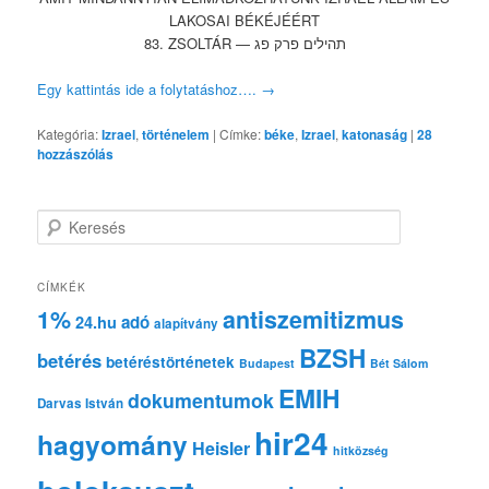
LAKOSAI BÉKÉJÉÉRT
83. ZSOLTÁR — תהילים פרק פג
Egy kattintás ide a folytatáshoz….
→
Kategória:
Izrael
,
történelem
|
Címke:
béke
,
Izrael
,
katonaság
|
28
hozzászólás
K
e
r
e
CÍMKÉK
s
1%
antiszemitizmus
adó
24.hu
é
alapítvány
s
BZSH
betérés
betéréstörténetek
Budapest
Bét Sálom
EMIH
dokumentumok
Darvas István
hir24
hagyomány
Heisler
hitközség