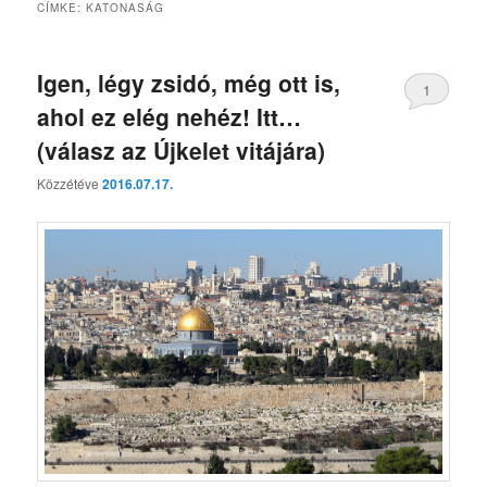
CÍMKE:
KATONASÁG
Igen, légy zsidó, még ott is,
1
ahol ez elég nehéz! Itt…
(válasz az Újkelet vitájára)
Közzétéve
2016.07.17.