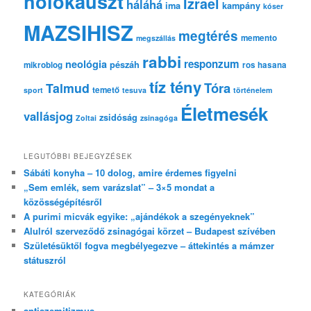
holokauszt
Izrael
háláhá
ima
kampány
kóser
MAZSIHISZ
megtérés
memento
megszállás
rabbi
responzum
neológia
pészáh
mikroblog
ros hasana
tíz tény
Tóra
Talmud
temető
sport
tesuva
történelem
Életmesék
vallásjog
zsidóság
Zoltai
zsinagóga
LEGUTÓBBI BEJEGYZÉSEK
Sábáti konyha – 10 dolog, amire érdemes figyelni
„Sem emlék, sem varázslat” – 3×5 mondat a
közösségépítésről
A purimi micvák egyike: „ajándékok a szegényeknek”
Alulról szerveződő zsinagógai körzet – Budapest szívében
Születésüktől fogva megbélyegezve – áttekintés a mámzer
státuszról
KATEGÓRIÁK
antiszemitizmus