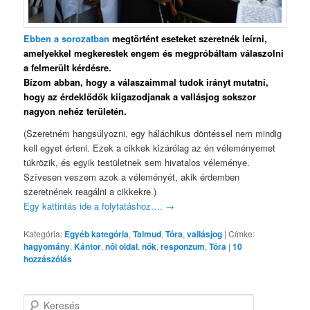
Ebben a sorozatban
megtörtént eseteket szeretnék leírni,
amelyekkel megkerestek engem és megpróbáltam válaszolni
a felmerült kérdésre.
Bízom abban, hogy a válaszaimmal tudok irányt mutatni,
hogy az érdeklődők kiigazodjanak a vallásjog sokszor
nagyon nehéz területén.
(Szeretném hangsúlyozni, egy háláchikus döntéssel nem mindig
kell egyet érteni. Ezek a cikkek kizárólag az én véleményemet
tükrözik, és egyik testületnek sem hivatalos véleménye.
Szívesen veszem azok a véleményét, akik érdemben
szeretnének reagálni a cikkekre.)
Egy kattintás ide a folytatáshoz….
→
Kategória:
Egyéb kategória
,
Talmud
,
Tóra
,
vallásjog
|
Címke:
hagyomány
,
Kántor
,
női oldal
,
nők
,
responzum
,
Tóra
|
10
hozzászólás
K