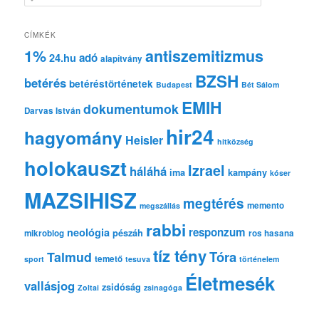
e
r
e
CÍMKÉK
s
1%
antiszemitizmus
adó
24.hu
é
alapítvány
s
BZSH
betérés
betéréstörténetek
Budapest
Bét Sálom
EMIH
dokumentumok
Darvas István
hir24
hagyomány
Heisler
hitközség
holokauszt
Izrael
háláhá
ima
kampány
kóser
MAZSIHISZ
megtérés
memento
megszállás
rabbi
responzum
neológia
pészáh
mikroblog
ros hasana
tíz tény
Tóra
Talmud
temető
sport
tesuva
történelem
Életmesék
vallásjog
zsidóság
Zoltai
zsinagóga