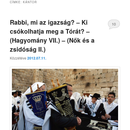
CÍMKE:
KÁNTOR
Rabbi, mi az igazság? – Ki
10
csókolhatja meg a Tórát? –
(Hagyomány VII.) – (Nők és a
zsidóság II.)
Közzétéve
2012.07.11.