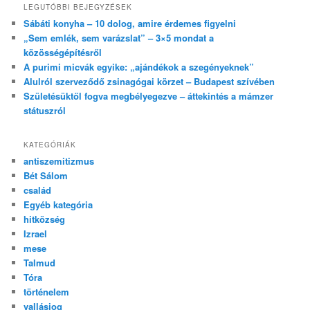
LEGUTÓBBI BEJEGYZÉSEK
Sábáti konyha – 10 dolog, amire érdemes figyelni
„Sem emlék, sem varázslat” – 3×5 mondat a
közösségépítésről
A purimi micvák egyike: „ajándékok a szegényeknek”
Alulról szerveződő zsinagógai körzet – Budapest szívében
Születésüktől fogva megbélyegezve – áttekintés a mámzer
státuszról
KATEGÓRIÁK
antiszemitizmus
Bét Sálom
család
Egyéb kategória
hitközség
Izrael
mese
Talmud
Tóra
történelem
vallásjog