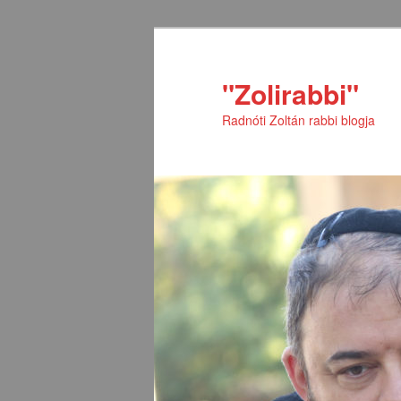
Tovább
Tovább
az
a
elsődleges
másodlagos
"Zolirabbi"
tartalomra
tartalomra
Radnóti Zoltán rabbi blogja