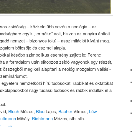
sos zsidóság – közkeletűbb nevén a neológia – az
dságharc egyik „terméke” volt, hiszen az annyira áhított
gadó nemzet – bizonyos fokú – asszimilációt kívánt meg.
ozgalom bölcsője és eszmei alapja.
okkal később szimbolikus esemény zajlott le: Ferenc
dta a forradalom után elkobzott zsidó vagyonok egy részét,
 az összegből meg kell alapítani a neológ mozgalom vallási-
szemináriumot.
egyetem nemzetközi hírű tudósokat, rabbikat és oktatókat
 iskolapadokból nagy tudású tudósok és rabbik indultak el a
ból:
vid,
Bloch
Mózes,
Blau
Lajos,
Bacher
Vilmos,
Lőw
uttmann
Mihály,
Richtmann
Mózes, stb, stb.
oz….
→