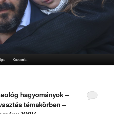
óga
Kapcsolat
neológ hagyományok –
vasztás témakörben –