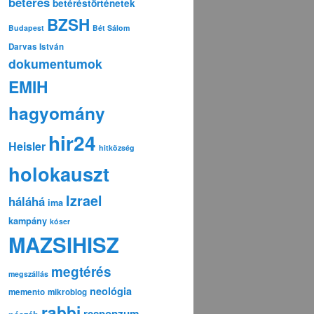
betérés
betéréstörténetek
BZSH
Budapest
Bét Sálom
Darvas István
dokumentumok
EMIH
hagyomány
hir24
Heisler
hitközség
holokauszt
Izrael
háláhá
ima
kampány
kóser
MAZSIHISZ
megtérés
megszállás
neológia
memento
mikroblog
rabbi
responzum