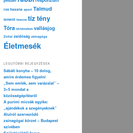
pészáh
Talmud
ros hasana
sport
tíz tény
temető
tesuva
Tóra
vallásjog
történelem
zsidóság
Zoltai
zsinagóga
Életmesék
LEGUTÓBBI BEJEGYZÉSEK
Sábáti konyha – 10 dolog,
amire érdemes figyelni
„Sem emlék, sem varázslat” –
3×5 mondat a
közösségépítésről
A purimi micvák egyike:
„ajándékok a szegényeknek”
Alulról szerveződő
zsinagógai körzet – Budapest
szívében
Születésüktől fogva