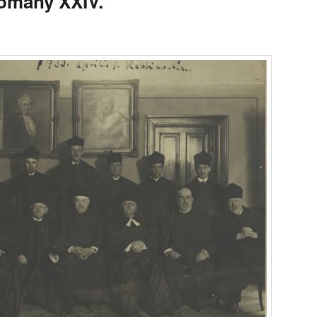
omány XXIV.