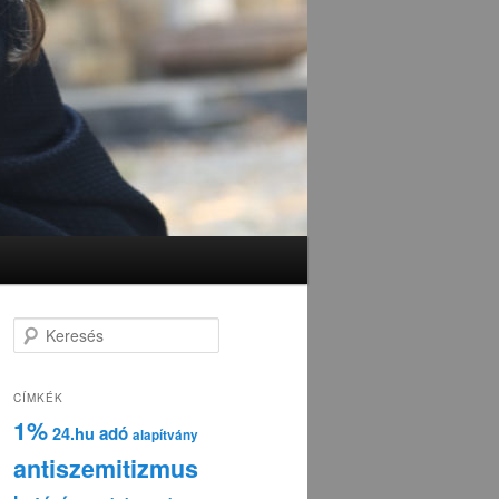
K
e
r
e
CÍMKÉK
s
1%
adó
24.hu
é
alapítvány
s
antiszemitizmus