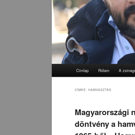
Fő
Címlap
Rólam
A zsinag
menü
CÍMKE:
HAMVASZTÁS
Magyarországi 
döntvény a ham