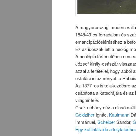
A magyarországi modern vallá
1848/49-es forradalom és szaba
emancipációeléréséhez a befo
Ez az időszak lett a neológ m
A neológia történetében nem s
József király-császár visszaa
azzal a feltétellel, hogy abból
oktatási intézményét: a Rabbi
Az 1877–es iskolakezdésre az 
csábította a katedrájára és az
világhír felé.
Csak néhány név a dicső múlt
Goldziher
Ignác,
Kaufmann
Dá
Immánuel,
Scheiber
Sándor,
G
Egy kattintás ide a folytatásh