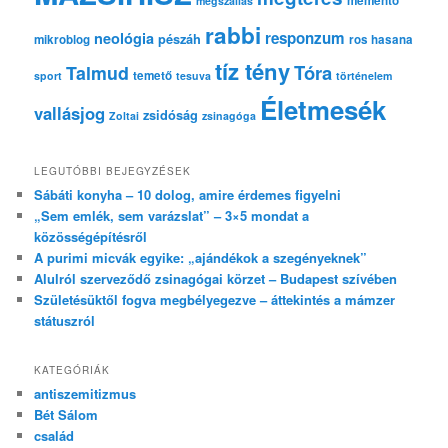
memento
megszállás
rabbi
responzum
neológia
pészáh
mikroblog
ros hasana
tíz tény
Tóra
Talmud
temető
sport
tesuva
történelem
Életmesék
vallásjog
zsidóság
Zoltai
zsinagóga
LEGUTÓBBI BEJEGYZÉSEK
Sábáti konyha – 10 dolog, amire érdemes figyelni
„Sem emlék, sem varázslat” – 3×5 mondat a
közösségépítésről
A purimi micvák egyike: „ajándékok a szegényeknek”
Alulról szerveződő zsinagógai körzet – Budapest szívében
Születésüktől fogva megbélyegezve – áttekintés a mámzer
státuszról
KATEGÓRIÁK
antiszemitizmus
Bét Sálom
család