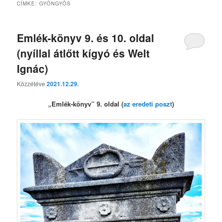
CÍMKE:
GYÖNGYÖS
Emlék-könyv 9. és 10. oldal
(nyíllal átlőtt kígyó és Welt
Ignác)
Közzétéve
2021.12.29.
„Emlék-könyv” 9. oldal (
az eredeti poszt
)