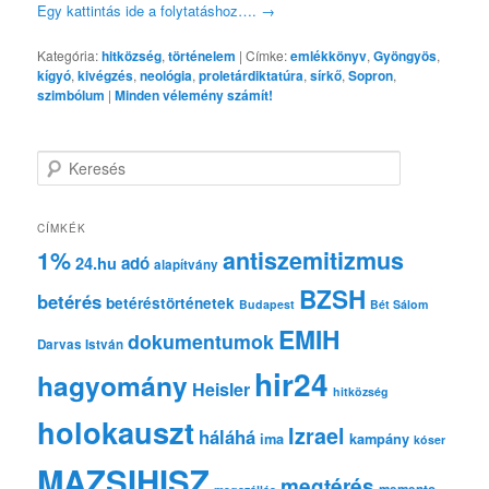
Egy kattintás ide a folytatáshoz….
→
Kategória:
hitközség
,
történelem
|
Címke:
emlékkönyv
,
Gyöngyös
,
kígyó
,
kivégzés
,
neológia
,
proletárdiktatúra
,
sírkő
,
Sopron
,
szimbólum
|
Minden vélemény számít!
K
e
r
e
CÍMKÉK
s
1%
antiszemitizmus
adó
24.hu
é
alapítvány
s
BZSH
betérés
betéréstörténetek
Budapest
Bét Sálom
EMIH
dokumentumok
Darvas István
hir24
hagyomány
Heisler
hitközség
holokauszt
Izrael
háláhá
ima
kampány
kóser
MAZSIHISZ
megtérés