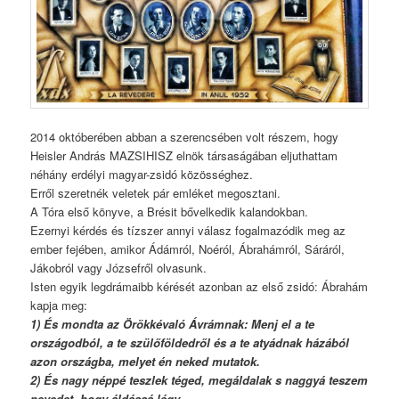
2014 októberében abban a szerencsében volt részem, hogy
Heisler András MAZSIHISZ elnök társaságában eljuthattam
néhány erdélyi magyar-zsidó közösséghez.
Erről szeretnék veletek pár emléket megosztani.
A Tóra első könyve, a Brésit bővelkedik kalandokban.
Ezernyi kérdés és tízszer annyi válasz fogalmazódik meg az
ember fejében, amikor Ádámról, Noéról, Ábrahámról, Sáráról,
Jákobról vagy Józsefről olvasunk.
Isten egyik legdrámaibb kérését azonban az első zsidó: Ábrahám
kapja meg:
1) És mondta az Örökkévaló Ávrámnak: Menj el a te
országodból, a te szülőföldedről és a te atyádnak házából
azon országba, melyet én neked mutatok.
2) És nagy néppé teszlek téged, megáldalak s naggyá teszem
nevedet, hogy áldássá légy.