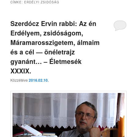
CÍMKE:
ERDÉLYI ZSIDÓSÁG
Szerdócz Ervin rabbi: Az én
Erdélyem, zsidóságom,
Máramarosszigetem, álmaim
és a cél — önéletrajz
gyanánt… – Életmesék
XXXIX.
Közzétéve
2016.02.10.