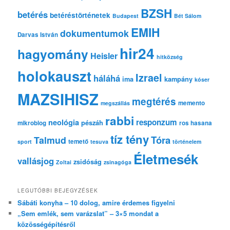
s
BZSH
betérés
betéréstörténetek
Budapest
Bét Sálom
EMIH
dokumentumok
Darvas István
hir24
hagyomány
Heisler
hitközség
holokauszt
Izrael
háláhá
ima
kampány
kóser
MAZSIHISZ
megtérés
memento
megszállás
rabbi
responzum
neológia
pészáh
mikroblog
ros hasana
tíz tény
Tóra
Talmud
temető
sport
tesuva
történelem
Életmesék
vallásjog
zsidóság
Zoltai
zsinagóga
LEGUTÓBBI BEJEGYZÉSEK
Sábáti konyha – 10 dolog, amire érdemes figyelni
„Sem emlék, sem varázslat” – 3×5 mondat a
közösségépítésről