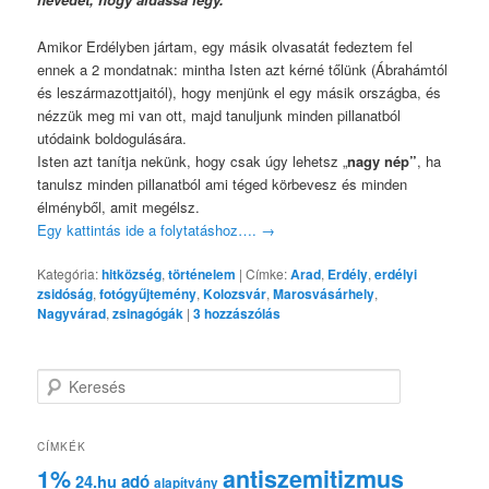
Amikor Erdélyben jártam, egy másik olvasatát fedeztem fel
ennek a 2 mondatnak: mintha Isten azt kérné tőlünk (Ábrahámtól
és leszármazottjaitól), hogy menjünk el egy másik országba, és
nézzük meg mi van ott, majd tanuljunk minden pillanatból
utódaink boldogulására.
Isten azt tanítja nekünk, hogy csak úgy lehetsz „
nagy nép”
, ha
tanulsz minden pillanatból ami téged körbevesz és minden
élményből, amit megélsz.
Egy kattintás ide a folytatáshoz….
→
Kategória:
hitközség
,
történelem
|
Címke:
Arad
,
Erdély
,
erdélyi
zsidóság
,
fotógyűjtemény
,
Kolozsvár
,
Marosvásárhely
,
Nagyvárad
,
zsinagógák
|
3
hozzászólás
K
e
r
e
CÍMKÉK
s
1%
antiszemitizmus
adó
24.hu
é
alapítvány