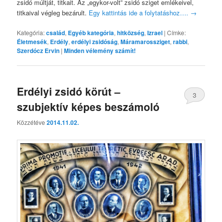
zsidó múltját, titkait. Az „egykor-volt” zsidó sziget emlékeivel,
titkaival végleg bezárult.
Egy kattintás ide a folytatáshoz….
→
Kategória:
család
,
Egyéb kategória
,
hitközség
,
Izrael
|
Címke:
Életmesék
,
Erdély
,
erdélyi zsidóság
,
Máramarossziget
,
rabbi
,
Szerdócz Ervin
|
Minden vélemény számít!
Erdélyi zsidó körút –
3
szubjektív képes beszámoló
Közzétéve
2014.11.02.