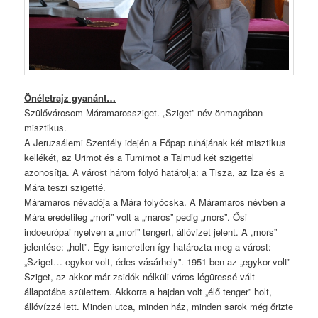
Önéletrajz gyanánt…
Szülővárosom Máramarossziget. „Sziget” név önmagában
misztikus.
A Jeruzsálemi Szentély idején a Főpap ruhájának két misztikus
kellékét, az Urimot és a Tumimot a Talmud két szigettel
azonosítja. A várost három folyó határolja: a Tisza, az Iza és a
Mára teszi szigetté.
Máramaros névadója a Mára folyócska. A Máramaros névben a
Mára eredetileg „mori” volt a „maros” pedig „mors”. Ősi
indoeurópai nyelven a „mori” tengert, állóvizet jelent. A „mors”
jelentése: „holt”. Egy ismeretlen így határozta meg a várost:
„Sziget… egykor-volt, édes vásárhely”. 1951-ben az „egykor-volt”
Sziget, az akkor már zsidók nélküli város légüressé vált
állapotába születtem. Akkorra a hajdan volt „élő tenger” holt,
állóvízzé lett. Minden utca, minden ház, minden sarok még őrizte