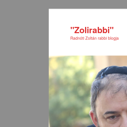
Tovább
Tovább
az
a
elsődleges
másodlagos
"Zolirabbi"
tartalomra
tartalomra
Radnóti Zoltán rabbi blogja