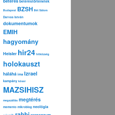
betérés
betéréstörténetek
BZSH
Budapest
Bét Sálom
Darvas István
dokumentumok
EMIH
hagyomány
hir24
Heisler
hitközség
holokauszt
Izrael
háláhá
ima
kampány
kóser
MAZSIHISZ
megtérés
megszállás
neológia
memento
mikroblog
rabbi
responzum