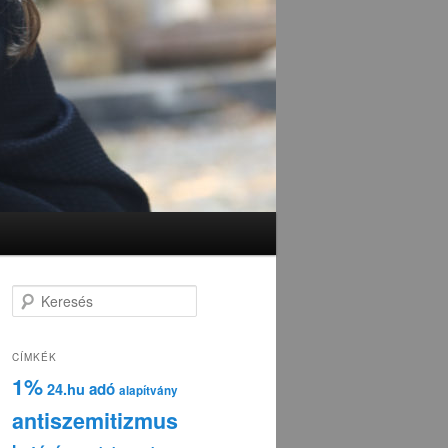
K
e
r
e
CÍMKÉK
s
1%
adó
24.hu
é
alapítvány
s
antiszemitizmus