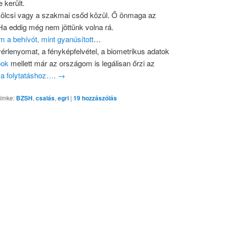
 került.
ölcsi vagy a szakmai csőd közül. Ő önmaga az
Ha eddig még nem jöttünk volna rá.
 a behívót, mint gyanúsított
…
érlenyomat, a fényképfelvétel, a biometrikus adatok
ook
mellett már az országom is legálisan őrzi az
e a folytatáshoz….
→
ímke:
BZSH
,
csalás
,
egri
|
19
hozzászólás