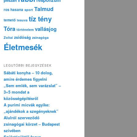
pészáh
Talmud
ros hasana
sport
tíz tény
temető
tesuva
Tóra
vallásjog
történelem
zsidóság
Zoltai
zsinagóga
Életmesék
LEGUTÓBBI BEJEGYZÉSEK
Sábáti konyha – 10 dolog,
amire érdemes figyelni
„Sem emlék, sem varázslat” –
3×5 mondat a
közösségépítésről
A purimi micvák egyike:
„ajándékok a szegényeknek”
Alulról szerveződő
zsinagógai körzet – Budapest
szívében
Születésüktől fogva