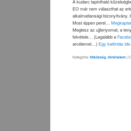
A kudarc tapintható közelségbe
EO már nem választhat az erk
alkalmatlansági bizonyítvány. 
Most éppen perel…
Megkaptam
Meglesz az ujjlenyomat, a teny
felvétele… (Legalább a
Faceb
arcélemet…)
Egy kattintás id
Kategória:
hitközség
,
történelem
|
C