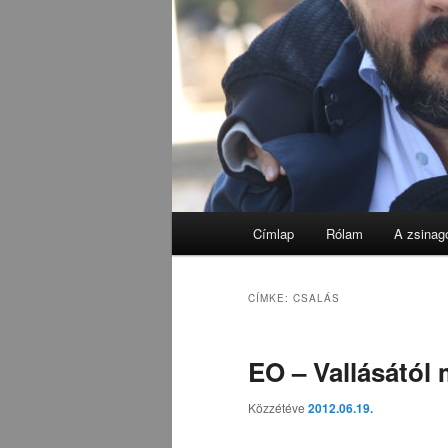
Fő
Címlap
Rólam
A zsinag
menü
CÍMKE:
CSALÁS
EO – Vallásától
Közzétéve
2012.06.19.