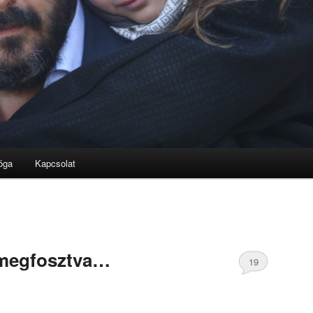
óga
Kapcsolat
 megfosztva…
19