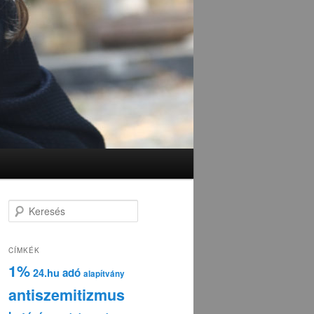
K
e
r
e
CÍMKÉK
s
1%
adó
24.hu
é
alapítvány
s
antiszemitizmus