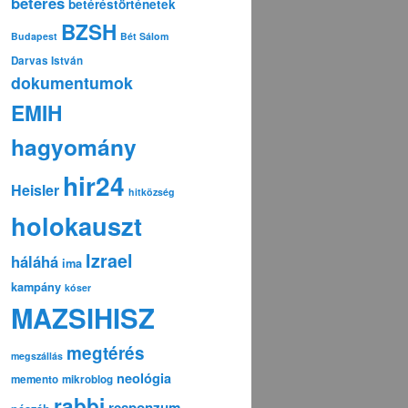
betérés
betéréstörténetek
BZSH
Budapest
Bét Sálom
Darvas István
dokumentumok
EMIH
hagyomány
hir24
Heisler
hitközség
holokauszt
Izrael
háláhá
ima
kampány
kóser
MAZSIHISZ
megtérés
megszállás
neológia
memento
mikroblog
rabbi
responzum