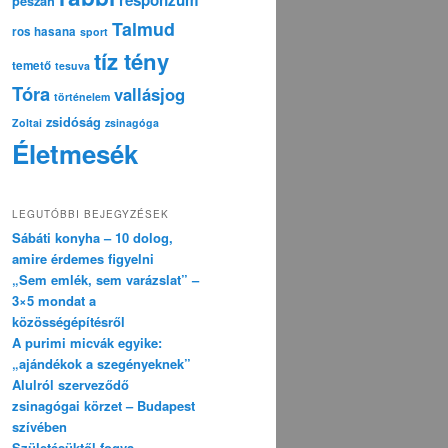
pészáh
Talmud
ros hasana
sport
tíz tény
temető
tesuva
Tóra
vallásjog
történelem
zsidóság
Zoltai
zsinagóga
Életmesék
LEGUTÓBBI BEJEGYZÉSEK
Sábáti konyha – 10 dolog,
amire érdemes figyelni
„Sem emlék, sem varázslat” –
3×5 mondat a
közösségépítésről
A purimi micvák egyike:
„ajándékok a szegényeknek”
Alulról szerveződő
zsinagógai körzet – Budapest
szívében
Születésüktől fogva