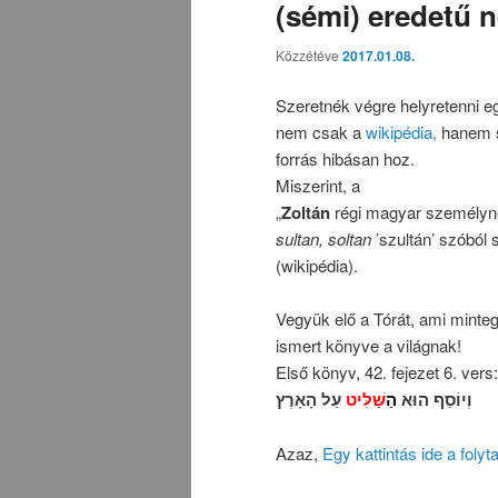
(sémi) eredetű n
Közzétéve
2017.01.08.
Szeretnék végre helyretenni eg
nem csak a
wikipédia,
hanem 
forrás hibásan hoz.
Miszerint, a
„
Zoltán
régi magyar személyné
sultan, soltan
’szultán’ szóból 
(wikipédia).
Vegyük elő a Tórát, ami minte
ismert könyve a világnak!
Első könyv, 42. fejezet 6. vers:
וְיוֹסֵף הוּא
הַ
שַּׁלִּיט
עַל הָאָרֶץ
Azaz,
Egy kattintás ide a fol