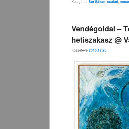
Kategória:
Bét Sálom
,
család
,
mese
Vendégoldal – T
hetiszakasz @ V
Közzétéve
2016.12.20.