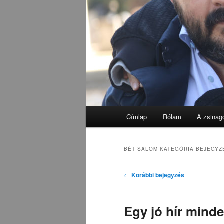
Fő
Címlap
Rólam
A zsinag
menü
BÉT SÁLOM
KATEGÓRIA BEJEGYZ
Bejegyzés
←
Korábbi bejegyzés
navigáció
Egy jó hír mind