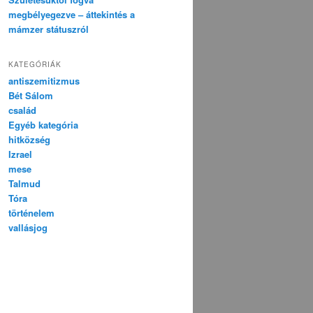
megbélyegezve – áttekintés a
mámzer státuszról
KATEGÓRIÁK
antiszemitizmus
Bét Sálom
család
Egyéb kategória
hitközség
Izrael
mese
Talmud
Tóra
történelem
vallásjog