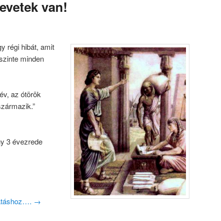
evetek van!
y régi hibát, amit
szinte minden
v, az ótörök
származik.”
gy 3 évezrede
ytatáshoz….
→