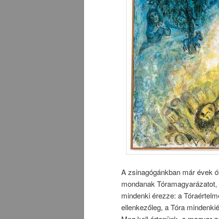
A zsinagógánkban már évek ót
mondanak Tóramagyarázatot, dv
mindenki érezze: a Tóraértelm
ellenkezőleg, a Tóra mindenkié, 
Meg kell értenünk, a magyar z