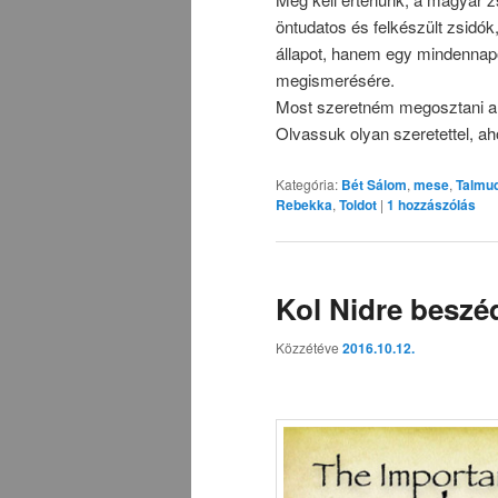
öntudatos és felkészült zsidó
állapot, hanem egy mindennap
megismerésére.
Most szeretném megosztani a
Olvassuk olyan szeretettel, ah
Kategória:
Bét Sálom
,
mese
,
Talmu
Rebekka
,
Toldot
|
1
hozzászólás
Kol Nidre besz
Közzétéve
2016.10.12.