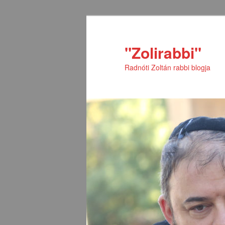
Tovább
Tovább
az
a
elsődleges
másodlagos
"Zolirabbi"
tartalomra
tartalomra
Radnóti Zoltán rabbi blogja