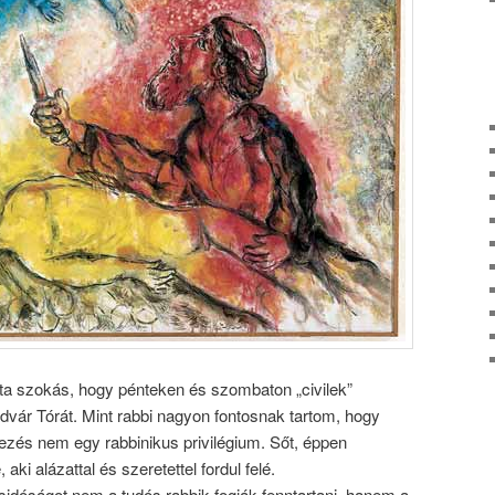
a szokás, hogy pénteken és szombaton „civilek”
ár Tórát. Mint rabbi nagyon fontosnak tartom, hogy
ezés nem egy rabbinikus privilégium. Sőt, éppen
aki alázattal és szeretettel fordul felé.
sidóságot nem a tudós rabbik fogják fenntartani, hanem a