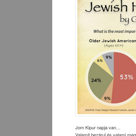
Jom Kipur napja van…
Valamit bezárul és valami megn