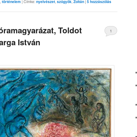
,
történelem
|
Címke:
nyelvészet
,
szógyök
,
Zoltán
|
5
hozzászólás
óramagyarázat, Toldot
1
arga István