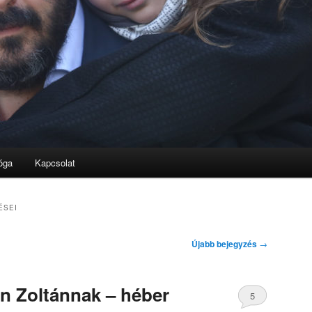
óga
Kapcsolat
ÉSEI
Újabb bejegyzés
→
en Zoltánnak – héber
5