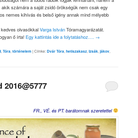
k, akik számára a saját zsidó örökségük nem csak egy
os nemes kihívás és belső igény annak mind mélyebb
 kedves olvasókkal
Varga István
Tóramagyarázatát.
ogyan ő írta!
Egy kattintás ide a folytatáshoz….
→
d
,
Tóra
,
történelem
|
Címke:
Dvár Tóra
,
hetiszakasz
,
Izsák
,
jákov
,
éd 2016@5777
FR., VÉ. és PT. barátomnak szeretettel