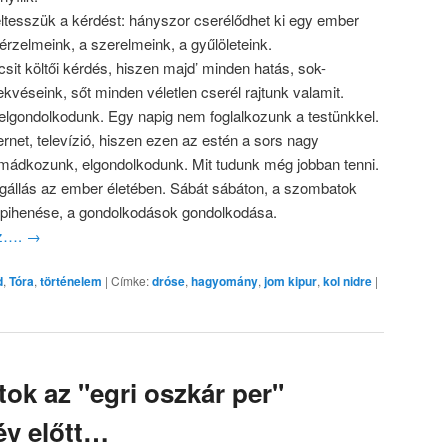
eltesszük a kérdést: hányszor cserélődhet ki egy ember
 érzelmeink, a szerelmeink, a gyűlöleteink.
csit költői kérdés, hiszen majd’ minden hatás, sok-
véseink, sőt minden véletlen cserél rajtunk valamit.
 elgondolkodunk. Egy napig nem foglalkozunk a testünkkel.
internet, televízió, hiszen ezen az estén a sors nagy
Imádkozunk, elgondolkodunk. Mit tudunk még jobban tenni.
megállás az ember életében. Sábát sábáton, a szombatok
pihenése, a gondolkodások gondolkodása.
oz….
→
d
,
Tóra
,
történelem
|
Címke:
dróse
,
hagyomány
,
jom kipur
,
kol nidre
|
ok az "egri oszkár per"
év előtt…