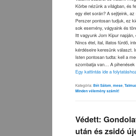
Körbe nézünk a világban, és f
egy élet során? A sejtjeink, az
Perszer pontosan tudjuk, ez ki
sok esemény, vágyaink és törek
Itt vagyunk Jom Kipur napján,
Nincs étel, ital, illatos fürdő, 
kérdéseire keresünk választ. 
Isten pontosan tudta: kell a 
szombatja van… A pihenések 
Egy kattintás ide a folytatásh
Kategória:
Bét Sálom
,
mese
,
Talmu
Minden vélemény számít!
Védett: Gondolat
után és zsidó új