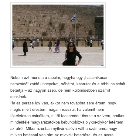
Nekem azt mondta a rabbim, hogyha egy „halachikusan
nemzsidó” zsidó ünnepeket, sábátot, kasrutot és a többi halachát
betartja – az nagyon szép, de nem különösebben számít
senkinek.
Ha ez persze így van, akkor nem továbbra sem értem, hogy
mégis miért éreztem magam rosszul, ha valamit nem
tökéletesen csináltam, mitől facsarodott össze a szívem, amikor
mindenféle magyarázatokba beburkolózva olykor-olykor letértem
az útról. Mikor azonban nyilvánvalóvá vált a számomra hogy
milyen hatással van rám az micvék betartása, és az avera