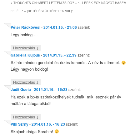
7 THOUGHTS ON “
MIÉRT LETTEM ZSIDÓ? – "…LÉPEK EGY NAGYOT HASEM
FELÉ…" – (BETÉRÉSTÖRTÉNETEK VIII.)
”
Péter Ráckövesi
-
2014.01.15. - 21:06
szerint:
Legy boldog….
↓
Hozzászólás
Gabriella Kujbus
-
2014.01.15. - 22:39
szerint:
Szinte minden gondolat és érzés ismerős. A név is stimmel.
Légy nagyon boldog!
↓
Hozzászólás
Judit Gueta
-
2014.01.16. - 16:23
szerint:
Ha ezek a bp-is szórakozóhelyek tudnák, mik lesznek pár év
múltán a látogatóikból!
↓
Hozzászólás
Viki Szrny
-
2014.01.16. - 16:23
szerint:
Skajach drága Sarahm!