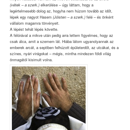
(vétek – a szerk.)
elkerülése – úgy láttam, hogy a
legértelmesebb dolog az, hogyha nem húzom tovább az időt,
lépek egy nagyot Hasem
(Jóisten – a szerk.)
felé – és önként
vállalom magamra törvényeit.
A lépést tehát lépés követte.
A félórával a mikve után pedig arra lettem figyelmes, hogy az
csak álca, amit a szemem lát. Hiába látom ugyanolyannak az
emberek arcát, a septiben felhúzott épületerdőt, az utcákat, és a
színes, nyári virágokat – mégis, mintha mindezen földi világ
önmagától kisimult volna.