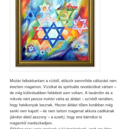
Miután felbukkantam a vízből, először semmiféle változást nem
éreztem magamon. Víziókat és spirituális revelációkat vártam –
de még különösebben feldobott sem voltam. A tanárnőm és a
mikvés néni persze mohón várta az áldást – szívből remélem,
hogy hatékonyak lesznek. Hiszen áldást tőlem korábban még
senki nem kapott – és nem tartom magamat akkora cadikának
(jámbor életű asszony – a szerk)
, hogy erre bármikor is
magamtól merészkedjem.
Állítólag nagy ereje azoknak a kívánságoknak, amit egy friss