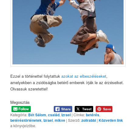
Ezzel a történettel folytattuk
azokat az elbeszéléseket
,
amelyekben a zsidóságba betérő emberek írják le az érzéseiket.
Olvassuk szeretettel!
Megosztás
Kategória:
Bét Sálom
,
család
,
Izrael
| Címke:
betérés
,
betéréstörténetek
,
Izrael
,
mikve
| Szerző:
zolirabbi
|
Közvetlen link
a könyvjelzőbe.