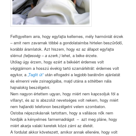
Felfigyeltem arra, hogy egyfajta kellemes, mély harmóniát érzek
– amit nem zavarnak többé a gondolataimba hirtelen beszűrődő,
korábbi áramlatok. Azt hiszem, hogy ez az állapot egyfajta
slémut
(teljesség – a szerk.)
lehet, a béke érzete.
Utólag úgy érzem, hogy ezért a békéért érdemes volt
végigjárnom a hosszú évekig tartó szamárlétrát: érdemes volt
egykor, a
„Taglit út”
után elfogadni a legjobb barátnőm ajánlatát
és elmenni vele zsinagógába, majd utána a sötétben nála
hajnalokig beszélgetni.
Nem nagyon értettem ugyan, hogy miért nem kapcsoljuk föl a
villanyt, és az is abszolút nevetséges volt nekem, hogy miért
nem hajlandó telefonon beszélgetni velem szombaton.
Ostoba népszokásnak tartottam, hogy a vallásos nők nem
hordják a kényelmes farmernadrágot – azt meg pláne, hogy
miért akarja valaki keretek közé zárni az életét.
A fordulat akkor követezett, amikor annak ellenére, hogy volt