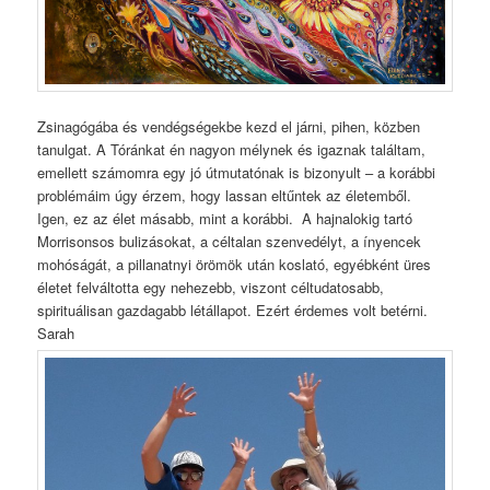
Zsinagógába és vendégségekbe kezd el járni, pihen, közben
tanulgat. A Tóránkat én nagyon mélynek és igaznak találtam,
emellett számomra egy jó útmutatónak is bizonyult – a korábbi
problémáim úgy érzem, hogy lassan eltűntek az életemből.
Igen, ez az élet másabb, mint a korábbi. A hajnalokig tartó
Morrisonsos bulizásokat, a céltalan szenvedélyt, a ínyencek
mohóságát, a pillanatnyi örömök után koslató, egyébként üres
életet felváltotta egy nehezebb, viszont céltudatosabb,
spirituálisan gazdagabb létállapot. Ezért érdemes volt betérni.
Sarah