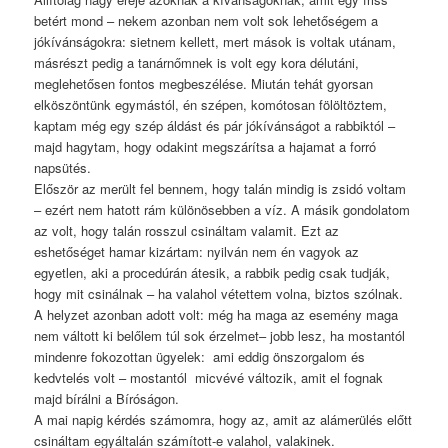
betért mond – nekem azonban nem volt sok lehetőségem a
jókívánságokra: sietnem kellett, mert mások is voltak utánam,
másrészt pedig a tanárnőmnek is volt egy kora délutáni,
meglehetősen fontos megbeszélése.
Miután tehát gyorsan
elköszöntünk egymástól, én szépen, komótosan fölöltöztem,
kaptam még egy szép áldást és pár jókívánságot a rabbiktól –
majd hagytam, hogy odakint megszárítsa a hajamat a forró
napsütés.
Először az merült fel bennem, hogy talán mindig is zsidó voltam
– ezért nem hatott rám különösebben a víz. A másik gondolatom
az volt, hogy talán rosszul csináltam valamit. Ezt az
eshetőséget hamar kizártam: nyilván nem én vagyok az
egyetlen, aki a procedúrán átesik, a rabbik pedig csak tudják,
hogy mit csinálnak – ha valahol vétettem volna, biztos szólnak.
A helyzet azonban adott volt: még ha maga az esemény maga
nem váltott ki belőlem túl sok érzelmet– jobb lesz, ha mostantól
mindenre fokozottan ügyelek: ami eddig önszorgalom és
kedvtelés volt – mostantól micvévé változik, amit el fognak
majd bírálni a Bíróságon.
A mai napig kérdés számomra, hogy az, amit az alámerülés előtt
csináltam egyáltalán számított-e valahol, valakinek.