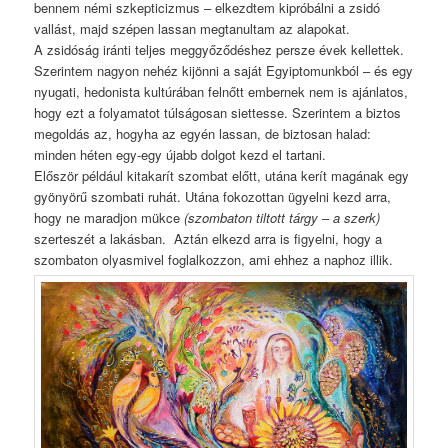
bennem némi szkepticizmus – elkezdtem kipróbálni a zsidó
vallást, majd szépen lassan megtanultam az alapokat.
A zsidóság iránti teljes meggyőződéshez persze évek kellettek.
Szerintem nagyon nehéz kijönni a saját Egyiptomunkból – és egy
nyugati, hedonista kultúrában felnőtt embernek nem is ajánlatos,
hogy ezt a folyamatot túlságosan siettesse. Szerintem a biztos
megoldás az, hogyha az egyén lassan, de biztosan halad:
minden héten egy-egy újabb dolgot kezd el tartani.
Először például kitakarít szombat előtt, utána kerít magának egy
gyönyörű szombati ruhát. Utána fokozottan ügyelni kezd arra,
hogy ne maradjon mükce
(szombaton tiltott tárgy – a szerk)
szerteszét a lakásban. Aztán elkezd arra is figyelni, hogy a
szombaton olyasmivel foglalkozzon, ami ehhez a naphoz illik.