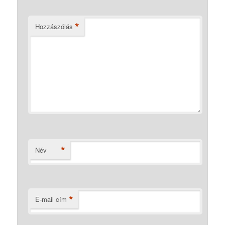
*
Hozzászólás
*
Név
*
E-mail cím