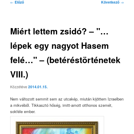
Bejegyzés
←
Előző
Következő
→
navigáció
Miért lettem zsidó? – "…
lépek egy nagyot Hasem
felé…" – (betéréstörténetek
VIII.)
Közzétéve
2014.01.15.
Nem változott semmit sem az utcakép, miután kijöttem Izraelben
a mikvéből. Tikkasztó hőség, imitt-amott otthonos szemét,
sokféle ember.