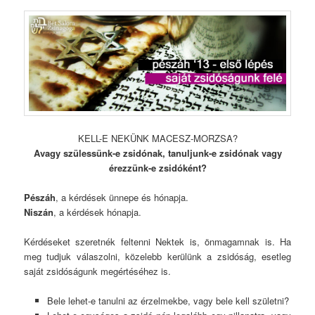
KELL-E NEKÜNK MACESZ-MORZSA?
Avagy szülessünk-e zsidónak, tanuljunk-e zsidónak vagy
érezzünk-e zsidóként?
Pészáh
, a kérdések ünnepe és hónapja.
Niszán
, a kérdések hónapja.
Kérdéseket szeretnék feltenni Nektek is, önmagamnak is. Ha
meg tudjuk válaszolni, közelebb kerülünk a zsidóság, esetleg
saját zsidóságunk megértéséhez is.
Bele lehet-e tanulni az érzelmekbe, vagy bele kell születni?