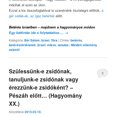
indultak el ezen az úton.
Ezzel a kis összefoglalóval is szeretnénk tisztelegni előttük,
a
gér cedek-ek, az igaz betértek
előtt.
Betérés Izraelben – majdnem a hagyományos módon
Egy kattintás ide a folytatáshoz….
→
Kategória:
Bét Sálom
,
Izrael
,
Tóra
|
Címke:
betérés
,
betéréstörténetek
,
Izrael
,
mikve
,
tanulás
|
Minden vélemény
számít!
Szülessünk-e zsidónak,
3
tanuljunk-e zsidónak vagy
érezzünk-e zsidóként? –
Pészáh előtt… (Hagyomány
XX.)
Közzétéve
2013.03.10.