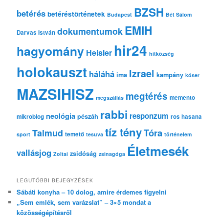
s
BZSH
betérés
betéréstörténetek
Budapest
Bét Sálom
EMIH
dokumentumok
Darvas István
hir24
hagyomány
Heisler
hitközség
holokauszt
Izrael
háláhá
ima
kampány
kóser
MAZSIHISZ
megtérés
memento
megszállás
rabbi
responzum
neológia
pészáh
mikroblog
ros hasana
tíz tény
Tóra
Talmud
temető
sport
tesuva
történelem
Életmesék
vallásjog
zsidóság
Zoltai
zsinagóga
LEGUTÓBBI BEJEGYZÉSEK
Sábáti konyha – 10 dolog, amire érdemes figyelni
„Sem emlék, sem varázslat” – 3×5 mondat a
közösségépítésről