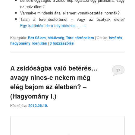
Lehet-e egységes a zsidó nép legalább egy pillanatra, vagy
ez naiv álom?
Vannak-e mindenki által elismert vonatkoztatási normák?
Talán a teremtéstörténet – vagy az ősatyák élete?
Egy kattintás ide a folytatáshoz….
→
Kategória:
Bét Sálom
,
hitközség
,
Tóra
,
történelem
|
Címke:
betérés
,
hagyomány
,
identitás
|
3
hozzászólás
A zsidóságba való betérés…
17
avagy nincs-e nekem még
elég bajom az életben? –
(Hagyomány I.)
Közzétéve
2012.06.10.