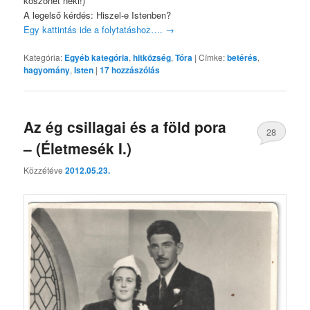
köszönet neki!)
A legelső kérdés: Hiszel-e Istenben?
Egy kattintás ide a folytatáshoz….
→
Kategória:
Egyéb kategória
,
hitközség
,
Tóra
|
Címke:
betérés
,
hagyomány
,
Isten
|
17
hozzászólás
Az ég csillagai és a föld pora
28
– (Életmesék I.)
Közzétéve
2012.05.23.