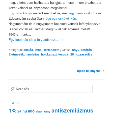
magzatként sem hallhatta a hangját, a meséit, nem érezhette a
kezét valahol az anyahason megpihenni…
Egy zsoldkönyv
maradt meg belőle, meg
egy ceruzával írt levél.
Édesanyám szobájában
függ egy esküvői kép.
Nagymamám és a nagypapám közösen vannak lefényképezve.
Biener Zoltán és Gärtner Margit – állnak egymás mellett.
1943-at írunk…
Egy kattintás ide a folytatáshoz….
→
Kategória:
család
,
Izrael
,
történelem
|
Címke:
anyu
,
betérés
,
Életmesék
,
hamisítás
,
holokauszt
,
tesuva
|
28
hozzászólás
Bejegyzés
Újabb bejegyzés
→
navigáció
K
e
r
e
CÍMKÉK
s
1%
antiszemitizmus
adó
24.hu
é
alapítvány