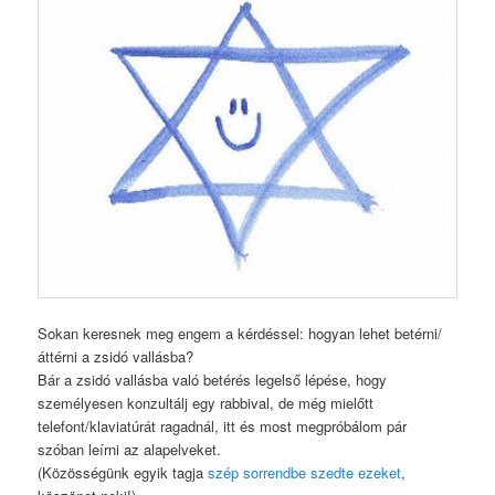
Sokan keresnek meg engem a kérdéssel: hogyan lehet betérni/
áttérni a zsidó vallásba?
Bár a zsidó vallásba való betérés legelső lépése, hogy
személyesen konzultálj egy rabbival, de még mielőtt
telefont/klaviatúrát ragadnál, itt és most megpróbálom pár
szóban leírni az alapelveket.
(Közösségünk egyik tagja
szép sorrendbe szedte ezeket
,