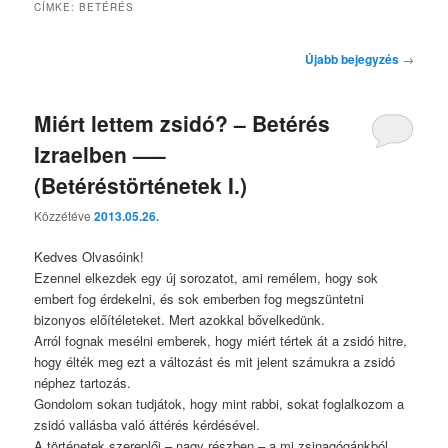
CÍMKE:
BETÉRÉS
Bejegyzés
Újabb bejegyzés
→
navigáció
Miért lettem zsidó? – Betérés
Izraelben —–
(Betéréstörténetek I.)
Közzétéve
2013.05.26.
Kedves Olvasóink!
Ezennel elkezdek egy új sorozatot, ami remélem, hogy sok
embert fog érdekelni, és sok emberben fog megszüntetni
bizonyos előítéleteket. Mert azokkal bővelkedünk.
Arról fognak mesélni emberek, hogy miért tértek át a zsidó hitre,
hogy élték meg ezt a változást és mit jelent számukra a zsidó
néphez tartozás.
Gondolom sokan tudjátok, hogy mint rabbi, sokat foglalkozom a
zsidó vallásba való áttérés kérdésével.
A történetek szereplői – nagy részben – a mi zsinagógánkból