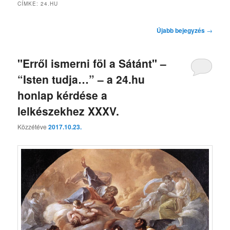
CÍMKE:
24.HU
Bejegyzés
Újabb bejegyzés
→
navigáció
"Erről ismerni föl a Sátánt" –
“Isten tudja…” – a 24.hu
honlap kérdése a
lelkészekhez XXXV.
Közzétéve
2017.10.23.