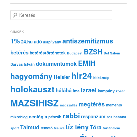
K
e
r
e
CÍMKÉK
s
1%
antiszemitizmus
adó
24.hu
é
alapítvány
s
BZSH
betérés
betéréstörténetek
Budapest
Bét Sálom
EMIH
dokumentumok
Darvas István
hir24
hagyomány
Heisler
hitközség
holokauszt
Izrael
háláhá
ima
kampány
kóser
MAZSIHISZ
megtérés
memento
megszállás
rabbi
responzum
neológia
pészáh
mikroblog
ros hasana
tíz tény
Tóra
Talmud
temető
sport
tesuva
történelem