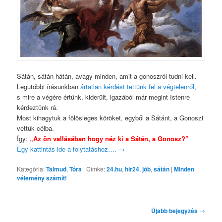
Sátán, sátán hátán, avagy minden, amit a gonoszról tudni kell.
Legutóbbi írásunkban
ártatlan kérdést tettünk fel a végtelenről
,
s mire a végére értünk, kiderült, igazából már megint Istenre
kérdeztünk rá.
Most kihagytuk a fölösleges köröket, egyből a Sátánt, a Gonoszt
vettük célba.
Így:
„Az ön vallásában hogy néz ki a Sátán, a Gonosz?”
Egy kattintás ide a folytatáshoz….
→
Kategória:
Talmud
,
Tóra
|
Címke:
24.hu
,
hir24
,
jób
,
sátán
|
Minden
vélemény számít!
Bejegyzés
Újabb bejegyzés
→
navigáció