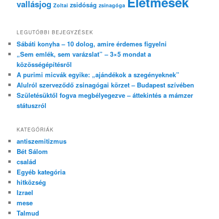
Életmesék
vallásjog
zsidóság
Zoltai
zsinagóga
LEGUTÓBBI BEJEGYZÉSEK
Sábáti konyha – 10 dolog, amire érdemes figyelni
„Sem emlék, sem varázslat” – 3×5 mondat a
közösségépítésről
A purimi micvák egyike: „ajándékok a szegényeknek”
Alulról szerveződő zsinagógai körzet – Budapest szívében
Születésüktől fogva megbélyegezve – áttekintés a mámzer
státuszról
KATEGÓRIÁK
antiszemitizmus
Bét Sálom
család
Egyéb kategória
hitközség
Izrael
mese
Talmud