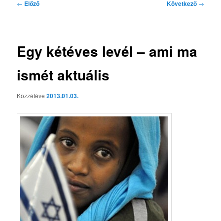
Bejegyzés
←
Előző
Következő
→
navigáció
Egy kétéves levél – ami ma
ismét aktuális
Közzétéve
2013.01.03.