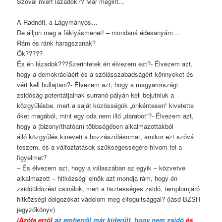
Szóval miért lázadok?? Már megint…
A Radnóti, a Lágymányos…
De álljon meg a fáklyásmenet! – mondaná édesanyám…
Rám és ránk haragszanak?
Ők?????
És én lázadok???Szerintetek én élvezem ezt?- Élvezem azt,
hogy a demokráciáért és a szólásszabadságért könnyeket és
vért kell hullajtani?- Élvezem azt, hogy a magyarországi
zsidóság potentátjainak surranó-pályán kell bejutniuk a
közgyűlésbe, mert a saját közösségük „önkéntesen” kivetette
őket magából, mint egy oda nem illő „darabot”?- Élvezem azt,
hogy a (bizonyíthatóan) többségében alkalmazottakból
álló közgyűlés kineveti a hozzászólásomat, amikor ezt szóvá
teszem, és a változtatások szükségességére hívom fel a
figyelmet?
– És élvezem azt, hogy a válaszában az egyik – közvetve
alkalmazott – hitközségi elnök azt mondja rám, hogy én
zsidóüldözést csinálok, mert a tisztességes zsidó, templomjáró
hitközségi dolgozókat vádolom meg elfogultsággal? (lásd BZSH
jegyzőkönyv)
(Azóta erről
az emberről már kiderült, hogy nem zsidó
és