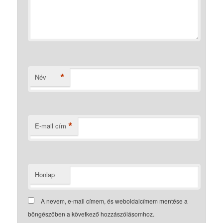
*
Név
*
E-mail cím
Honlap
A nevem, e-mail címem, és weboldalcímem mentése a
böngészőben a következő hozzászólásomhoz.