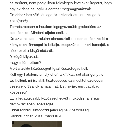
és tanítani, nem pedig ilyen felesleges leveleket írogatni, hogy
egy evidens és logikus döntést megmagyarázzak.
De ehhez beszélő támogatók kellenek és nem hallgató
közö(n)ség.
Természetesen a hatalom legegyszerűbb gyakorlása az
elemésztés. Mindent útjába esőt…
De az a hatalom, miután elemésztett minden emészthetőt a
környéken, önmagát is felfalja, megszünteti, mert ismerjük a
népmesét a kisgömböcről…
A végül kilyukad…
Hogy miért tettem?
Mert a zsidó közösségért igazi összefogás kell.
Kell egy hatalom, amely eltűri a kritikát, sőt akár gúnyt is.
És kellünk mi is, akik tisztességes szándéktól szorgosan
vezetve kritizáljuk a hatalmat. Ezt hívják úgy: „szabad
közösség”.
Ez a legszorosabb közösségi együttműködés, ami egy
demokráciában lehetséges.
Ennél többről álmodozni jelenleg naiv ostobaság.
Radnóti Zoltán 2011. március 4.