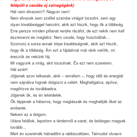
felépült a csodás új zsinagógánk)
Hát nem élvezem!!! Nagyon nem!
Nem élvezek sem széllel szembe virágot locsolni, sem egy
olyan kisebbséggel harcolni, akik azt hiszik, hogy ők a többség.
Erre persze minden pillanat rendre rácáfol, de ezt nekik nem kell
észrevenni és meglátni. Nem csoda, hogy frusztráltak…
Szomorú a sorsa annak törpe kisebbségnek, akik azt hiszik,
hogy ők a többség. Ám ezt a fájdalmat már ránk vetítik, mi
érezzük és nekünk fáj.
Mi vagyunk a virág, akit locsolnak. És ezt nem szeretem.
Hát ezért!
Jöjjenek azon lelkesek, akik – remélem –, hogy időt és energiát
nem sajnálva fognak dolgozni a célért. Meghallgatva, építve,
megőrizve és továbbadva.
Jöjjenek ők, és én letérdelek.
Ők lépjenek a hátamra, hogy meglássák és meghallják őket az
emberek.
Nekem ez a dolgom.
Utána felállok, leporlom a térdemről a sarat, és boldogan megyek
tovább…
Mert én szeretnék hátradőlni a rabbiszékben, Talmudot olvasni