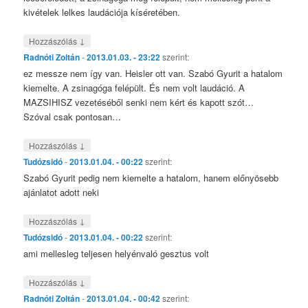
kivételek lelkes laudációja kíséretében.
↓
Hozzászólás
Radnóti Zoltán
-
2013.01.03. - 23:22
szerint:
ez messze nem így van. Heisler ott van. Szabó Gyurit a hatalom
kiemelte. A zsinagóga felépült. És nem volt laudáció. A
MAZSIHISZ vezetéséből senki nem kért és kapott szót…
Szóval csak pontosan…
↓
Hozzászólás
Tudózsidó
-
2013.01.04. - 00:22
szerint:
Szabó Gyurit pedig nem kiemelte a hatalom, hanem előnyösebb
ajánlatot adott neki
↓
Hozzászólás
Tudózsidó
-
2013.01.04. - 00:22
szerint:
ami mellesleg teljesen helyénvaló gesztus volt
↓
Hozzászólás
Radnóti Zoltán
-
2013.01.04. - 00:42
szerint: