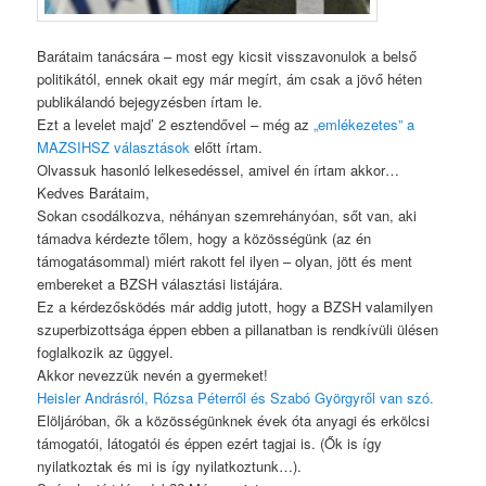
Barátaim tanácsára – most egy kicsit visszavonulok a belső
politikától, ennek okait egy már megírt, ám csak a jövő héten
publikálandó bejegyzésben írtam le.
Ezt a levelet majd’ 2 esztendővel – még az
„emlékezetes” a
MAZSIHSZ választások
előtt írtam.
Olvassuk hasonló lelkesedéssel, amivel én írtam akkor…
Kedves Barátaim,
Sokan csodálkozva, néhányan szemrehányóan, sőt van, aki
támadva kérdezte tőlem, hogy a közösségünk (az én
támogatásommal) miért rakott fel ilyen – olyan, jött és ment
embereket a BZSH választási listájára.
Ez a kérdezősködés már addig jutott, hogy a BZSH valamilyen
szuperbizottsága éppen ebben a pillanatban is rendkívüli ülésen
foglalkozik az üggyel.
Akkor nevezzük nevén a gyermeket!
Heisler Andrásról, Rózsa Péterről és Szabó Györgyről van szó.
Elöljáróban, ők a közösségünknek évek óta anyagi és erkölcsi
támogatói, látogatói és éppen ezért tagjai is. (Ők is így
nyilatkoztak és mi is így nyilatkoztunk…).