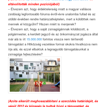
eltávolították minden pozíciójából)
– Élvezem azt, hogy érdektelenség miatt a magyar vallásos
zsidóság legfontosabb fóruma évről-évre unalomba fullad és az
utóbbi években rendre határozatképtelen, mert a küldöttek nem
mennek el közgyűlni? Hiszen miért is menjenek?
– Élvezem azt, hogy a saját zsinagógámnak kilobbizott, a
polgármester, a kerületi jegyző és az önkormányzat jogásza által
már alá is írt
15.000.000
forintos vissza nem térítendő
támogatást a Hitközség vezetése formai okokra hivatkozva nem
írja alá, és ezzel elbuktuk a legnagyobb támogatásunkat a
zsinagóga fejlesztésére?
(Azóta sikerült meghosszabbítani a szerződés határidejét, és
végül 2012 év közepén le tudtuk hívni a támogatást, és