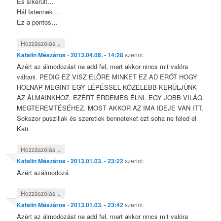
És sikerült…
Hál Istennek…
Ez a pontos…
↓
Hozzászólás
Katalin Mészáros
-
2013.04.06. - 14:28
szerint:
Azért az álmodozást ne add fel, mert akkor nincs mit valóra
váltani. PEDIG EZ VISZ ELŐRE MINKET EZ AD ERŐT HOGY
HOLNAP MEGINT EGY LÉPÉSSEL KÖZELEBB KERÜLJÜNK
AZ ÁLMAINKHOZ. EZÉRT ÉRDEMES ÉLNI. EGY JOBB VILÁG
MEGTEREMTÉSÉHEZ. MOST AKKOR AZ IMA IDEJE VAN ITT.
Sokszor puszillak és szeretlek benneteket ezt soha ne feled el
Kati.
↓
Hozzászólás
Katalin Mészáros
-
2013.01.03. - 23:22
szerint:
Azért azálmodozá
↓
Hozzászólás
Katalin Mészáros
-
2013.01.03. - 23:42
szerint:
Azért az álmodozást ne add fel, mert akkor nincs mit valóra