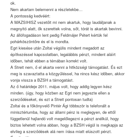
ok.
Nem akartam belemenni a részletekbe…
A pontosság kedvéért:
A MAZSIHISZ vezetőit mi nem akartuk, hogy laudáljanak a
megnyitó alatt, ők szerettek volna, sőt, tórát is akartak bevinni.
Az állófogadáson lent pedig Feldmájer Pétert kértük fel
pohárköszöntőre és el is mondta.
Egri kiesése után Zoltai végülis mindent megadott az
építkezéssel kapcsolatban, legalábbis pénzt, mindent aláírt
időben, tehát ebben a témában korrekt volt.
A Streit nem, ő el akarta venni a hitközségi támogatást. És ezt
meg is szavaztatta a közgyűléssel, ha nincs kész időben, akkor
vonja vissza a BZSH a támogatást.
Az ő határideje 2011. május volt, hogy addig legyen kész
minden. (úgy, hogy közben az Egri nem jegyezte ellen a
szerződéseket, és ezt a Streit pontosan tudta)
Zoltai és a főkönyvelő Pintér Ági többször is telefonált a
minisztériumba, hogy az állami pénz is meglegyen, de ettől
függetlenül hajlandó volt megelőlegezni a pénzt anélkül, hogy
biztos lehetett volna abban, hogy a BZSH végül is megkapja az
elvileg a szerződések alá nem írása miatt elúszott pénzt.