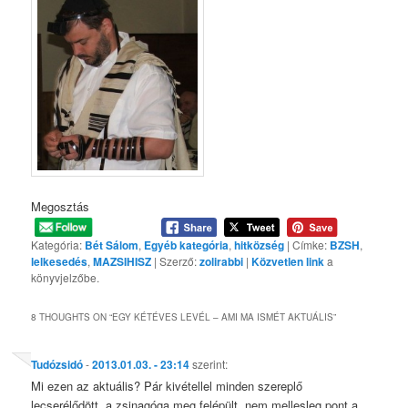
Megosztás
Kategória:
Bét Sálom
,
Egyéb kategória
,
hitközség
| Címke:
BZSH
,
lelkesedés
,
MAZSIHISZ
| Szerző:
zolirabbi
|
Közvetlen link
a
könyvjelzőbe.
8 THOUGHTS ON “
EGY KÉTÉVES LEVÉL – AMI MA ISMÉT AKTUÁLIS
”
Tudózsidó
-
2013.01.03. - 23:14
szerint:
Mi ezen az aktuális? Pár kivétellel minden szereplő
lecserélődött, a zsinagóga meg felépült, nem mellesleg pont a