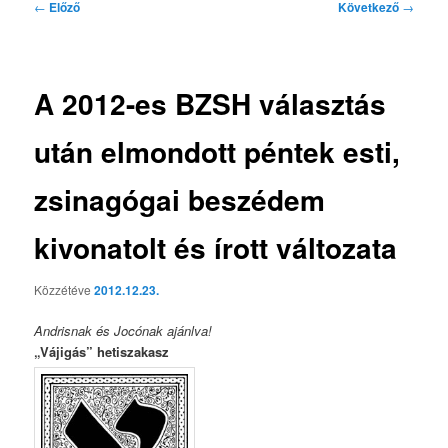
Bejegyzés
←
Előző
Következő
→
navigáció
A 2012-es BZSH választás
után elmondott péntek esti,
zsinagógai beszédem
kivonatolt és írott változata
Közzétéve
2012.12.23.
Andrisnak és
Jocónak
ajánlva!
„Vájigás” hetiszakasz