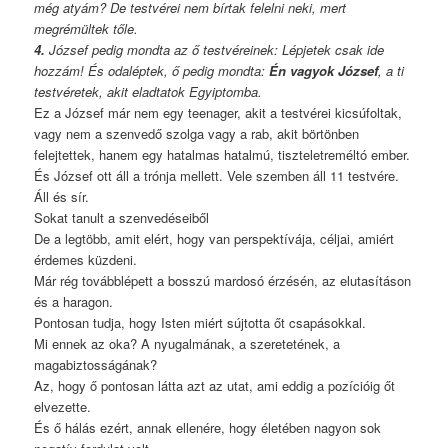
még atyám? De testvérei nem bírtak felelni neki, mert
megrémültek tőle.
4.
József pedig mondta az ő testvéreinek: Lépjetek csak ide
hozzám! És odaléptek, ő pedig mondta:
Én vagyok József
, a ti
testvéretek, akit eladtatok Egyiptomba.
Ez a József már nem egy teenager, akit a testvérei kicsúfoltak,
vagy nem a szenvedő szolga vagy a rab, akit börtönben
felejtettek, hanem egy hatalmas hatalmú, tiszteletreméltó ember.
És József ott áll a trónja mellett. Vele szemben áll 11 testvére.
Áll és sír.
Sokat tanult a szenvedéseiből
De a legtöbb, amit elért, hogy van perspektívája, céljai, amiért
érdemes küzdeni.
Már rég továbblépett a bosszú mardosó érzésén, az elutasításon
és a haragon.
Pontosan tudja, hogy Isten miért sújtotta őt csapásokkal.
Mi ennek az oka? A nyugalmának, a szeretetének, a
magabiztosságának?
Az, hogy ő pontosan látta azt az utat, ami eddig a pozícióig őt
elvezette.
És ő hálás ezért, annak ellenére, hogy életében nagyon sok