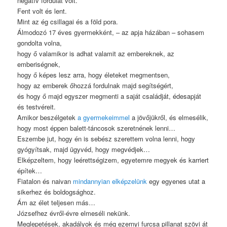
negatív fordulat volt.
Fent volt és lent.
Mint az ég csillagai és a föld pora.
Álmodozó 17 éves gyermekként, – az apja házában – sohasem
gondolta volna,
hogy ő valamikor is adhat valamit az embereknek, az
emberiségnek,
hogy ő képes lesz arra, hogy életeket megmentsen,
hogy az emberek őhozzá fordulnak majd segítségért,
és hogy ő majd egyszer megmenti a saját családját, édesapját
és testvéreit.
Amikor beszélgetek
a gyermekeimmel
a jövőjükről, és elmesélik,
hogy most éppen balett-táncosok szeretnének lenni…
Eszembe jut, hogy én is sebész szerettem volna lenni, hogy
gyógyítsak, majd ügyvéd, hogy megvédjek…
Elképzeltem, hogy leérettségizem, egyetemre megyek és karriert
építek…
Fiatalon és naivan
mindannyian elképzelünk
egy egyenes utat a
sikerhez és boldogsághoz.
Ám az élet teljesen más…
Józsefhez évről-évre elmeséli nekünk.
Meglepetések, akadályok és még ezernyi furcsa pillanat szövi át