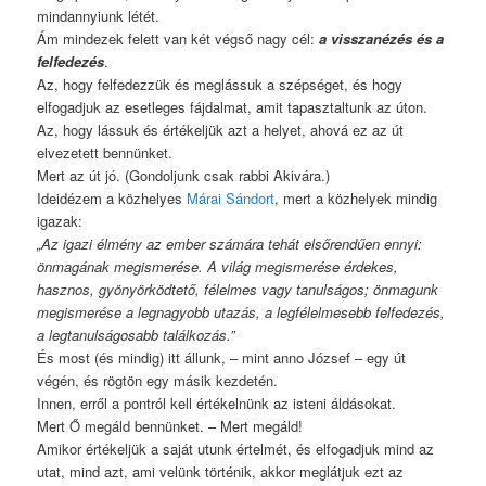
mindannyiunk létét.
Ám mindezek felett van két végső nagy cél:
a visszanézés és a
felfedezés
.
Az, hogy felfedezzük és meglássuk a szépséget, és hogy
elfogadjuk az esetleges fájdalmat, amit tapasztaltunk az úton.
Az, hogy lássuk és értékeljük azt a helyet, ahová ez az út
elvezetett bennünket.
Mert az út jó. (Gondoljunk csak rabbi Akivára.)
Ideidézem a közhelyes
Márai Sándort
, mert a közhelyek mindig
igazak:
„Az igazi élmény az ember számára tehát elsőrendűen ennyi:
önmagának megismerése. A világ megismerése érdekes,
hasznos, gyönyörködtető, félelmes vagy tanulságos; önmagunk
megismerése a legnagyobb utazás, a legfélelmesebb felfedezés,
a legtanulságosabb találkozás.”
És most (és mindig) itt állunk, – mint anno József – egy út
végén, és rögtön egy másik kezdetén.
Innen, erről a pontról kell értékelnünk az isteni áldásokat.
Mert Ő megáld bennünket. – Mert megáld!
Amikor értékeljük a saját utunk értelmét, és elfogadjuk mind az
utat, mind azt, ami velünk történik, akkor meglátjuk ezt az