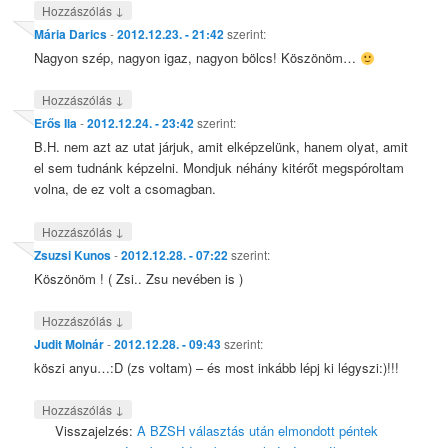
↓
Hozzászólás
Mária Darics
-
2012.12.23. - 21:42
szerint:
Nagyon szép, nagyon igaz, nagyon bölcs! Köszönöm…
↓
Hozzászólás
Erős Ila
-
2012.12.24. - 23:42
szerint:
B.H. nem azt az utat járjuk, amit elképzelünk, hanem olyat, amit
el sem tudnánk képzelni. Mondjuk néhány kitérőt megspóroltam
volna, de ez volt a csomagban.
↓
Hozzászólás
Zsuzsi Kunos
-
2012.12.28. - 07:22
szerint:
Köszönöm ! ( Zsi.. Zsu nevében is )
↓
Hozzászólás
Judit Molnár
-
2012.12.28. - 09:43
szerint:
köszi anyu…:D (zs voltam) – és most inkább lépj ki légyszi:)!!!
↓
Hozzászólás
Visszajelzés:
A BZSH választás után elmondott péntek