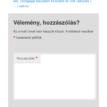
esti, zsinagógai beszédem kivonatolt és írott változata «
… | luah.hu
Vélemény, hozzászólás?
Az e-mail címet nem tesszük közzé.
A kötelező mezőket
*
karakterrel jelöltük
*
Hozzászólás