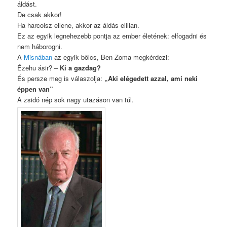
áldást.
De csak akkor!
Ha harcolsz ellene, akkor az áldás elillan.
Ez az egyik legnehezebb pontja az ember életének: elfogadni és
nem háborogni.
A
Misnában
az egyik bölcs, Ben Zoma megkérdezi:
Ézehu ásir? –
Ki a gazdag?
És persze meg is válaszolja:
„Aki elégedett azzal, ami neki
éppen van”
A zsidó nép sok nagy utazáson van túl.