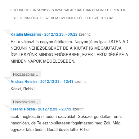
8 THOUGHTS ON “
A 2012-ES BZSH VÁLASZTÁS UTÁN ELMONDOTT PÉNTEK
ESTI, ZSINAGÓGAI BESZÉDEM KIVONATOLT ÉS ÍROTT VÁLTOZATA
”
Katalin Mészáros
-
2012.12.23. - 00:22
szerint:
Ezt a választ is nagyon értékelem. Nagyon jó és igaz. ISTEN AD
NEKÜNK NEHÉZSÉGEKET DE A KIUTAT IS MEGMUTATJA
ÍGY LESZÜNK MINDIG ERŐSEBBEK, EZEK LEKÜZDÉSÉRE A
MINDEN NAPOK MEGÉLÉSÉBEN.
↓
Hozzászólás
András Heisler
-
2012.12.23. - 12:43
szerint:
Köszi, Rabbi!
↓
Hozzászólás
Ferenc Rózsa
-
2012.12.23. - 20:12
szerint:
csak megköszönni tudom szavaidat. Sokszor gondoltam én is
hasonlóan, de Te ezt tökéletesen fogalmaztad meg Zoli. Még
egyszer köszönőm. Baráti üdvözlettel R.Feri