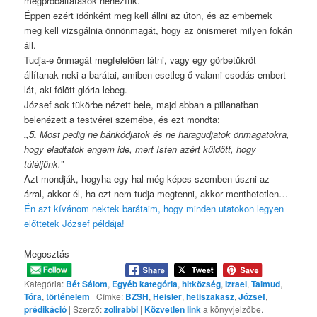
megpróbáltatások nehezítik.
Éppen ezért időnként meg kell állni az úton, és az embernek
meg kell vizsgálnia önnönmagát, hogy az önismeret milyen fokán
áll.
Tudja-e önmagát megfelelően látni, vagy egy görbetükröt
állítanak neki a barátai, amiben esetleg ő valami csodás embert
lát, aki fölött glória lebeg.
József sok tükörbe nézett bele, majd abban a pillanatban
belenézett a testvérei szemébe, és ezt mondta:
„5.
Most pedig ne bánkódjatok és ne haragudjatok önmagatokra,
hogy eladtatok engem ide, mert Isten azért küldött, hogy
túléljünk.”
Azt mondják, hogyha egy hal még képes szemben úszni az
árral, akkor él, ha ezt nem tudja megtenni, akkor menthetetlen…
Én azt kívánom nektek barátaim, hogy minden utatokon legyen
előttetek József példája!
Megosztás
Kategória:
Bét Sálom
,
Egyéb kategória
,
hitközség
,
Izrael
,
Talmud
,
Tóra
,
történelem
| Címke:
BZSH
,
Heisler
,
hetiszakasz
,
József
,
prédikáció
| Szerző:
zolirabbi
|
Közvetlen link
a könyvjelzőbe.