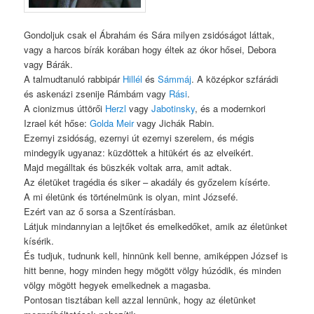
Gondoljuk csak el Ábrahám és Sára milyen zsidóságot láttak,
vagy a harcos bírák korában hogy éltek az ókor hősei, Debora
vagy Bárák.
A talmudtanuló rabbipár
Hillél
és
Sámmáj
. A középkor szfárádi
és askenázi zsenije Rámbám vagy
Rási
.
A cionizmus úttörői
Herzl
vagy
Jabotinsky
, és a modernkori
Izrael két hőse:
Golda Meir
vagy Jichák Rabin.
Ezernyi zsidóság, ezernyi út ezernyi szerelem, és mégis
mindegyik ugyanaz: küzdöttek a hitükért és az elveikért.
Majd megálltak és büszkék voltak arra, amit adtak.
Az életüket tragédia és siker – akadály és győzelem kísérte.
A mi életünk és történelmünk is olyan, mint Józsefé.
Ezért van az ő sorsa a Szentírásban.
Látjuk mindannyian a lejtőket és emelkedőket, amik az életünket
kísérik.
És tudjuk, tudnunk kell, hinnünk kell benne, amiképpen József is
hitt benne, hogy minden hegy mögött völgy húzódik, és minden
völgy mögött hegyek emelkednek a magasba.
Pontosan tisztában kell azzal lennünk, hogy az életünket