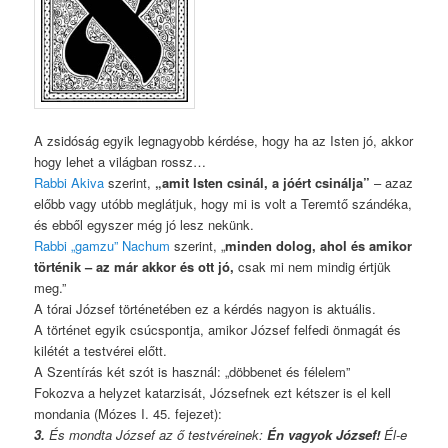
A zsidóság egyik legnagyobb kérdése, hogy ha az Isten jó, akkor
hogy lehet a világban rossz…
Rabbi Akiva
szerint,
„amit Isten csinál, a jóért csinálja”
– azaz
előbb vagy utóbb meglátjuk, hogy mi is volt a Teremtő szándéka,
és ebből egyszer még jó lesz nekünk.
Rabbi „gamzu” Nachum
szerint, „
minden dolog, ahol és amikor
történik – az már akkor és ott jó,
csak mi nem mindig értjük
meg.”
A tórai József történetében ez a kérdés nagyon is aktuális.
A történet egyik csúcspontja, amikor József felfedi önmagát és
kilétét a testvérei előtt.
A Szentírás két szót is használ: „döbbenet és félelem”
Fokozva a helyzet katarzisát, Józsefnek ezt kétszer is el kell
mondania (Mózes I. 45. fejezet):
3.
És mondta József az ő testvéreinek:
Én vagyok József!
Él-e