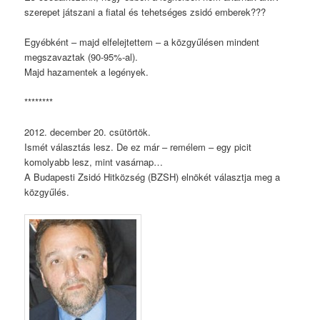
szerepet játszani a fiatal és tehetséges zsidó emberek???
Egyébként – majd elfelejtettem – a közgyűlésen mindent
megszavaztak (90-95%-al).
Majd hazamentek a legények.
********
2012. december 20. csütörtök.
Ismét választás lesz. De ez már – remélem – egy picit
komolyabb lesz, mint vasárnap…
A Budapesti Zsidó Hitközség (BZSH) elnökét választja meg a
közgyűlés.