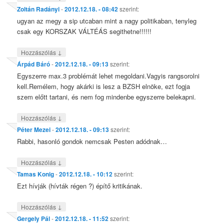
Zoltán Radányi
-
2012.12.18. - 08:42
szerint:
ugyan az megy a sip utcaban mint a nagy politikaban, tenyleg
csak egy KORSZAK VÁLTÉÁS segithetne!!!!!!
↓
Hozzászólás
Árpád Báró
-
2012.12.18. - 09:13
szerint:
Egyszerre max.3 problémát lehet megoldani.Vagyis rangsorolni
kell.Remélem, hogy akárki is lesz a BZSH elnöke, ezt fogja
szem előtt tartani, és nem fog mindenbe egyszerre belekapni.
↓
Hozzászólás
Péter Mezei
-
2012.12.18. - 09:13
szerint:
Rabbi, hasonló gondok nemcsak Pesten adódnak…
↓
Hozzászólás
Tamas Konig
-
2012.12.18. - 10:12
szerint:
Ezt hívják (hívták régen ?) építő kritikának.
↓
Hozzászólás
Gergely Pál
-
2012.12.18. - 11:52
szerint: