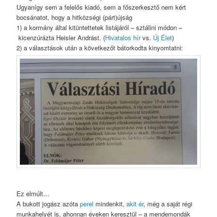
Ugyanígy sem a felelős kiadó, sem a főszerkesztő nem kért
bocsánatot, hogy a hitközségi (párt)újság
1) a kormány által kitüntettetek listájáról – sztálini módon –
kicenzúrázta Heisler Andrást. (
Hivatalos hír
vs.
Új Élet
)
2) a választások után a következőt bátorkodta kinyomtatni:
Ez elmúlt…
A bukott jogász azóta
perel
mindenkit,
akit ér
, még a saját régi
munkahelyét is, ahonnan éveken keresztül – a mendemondák