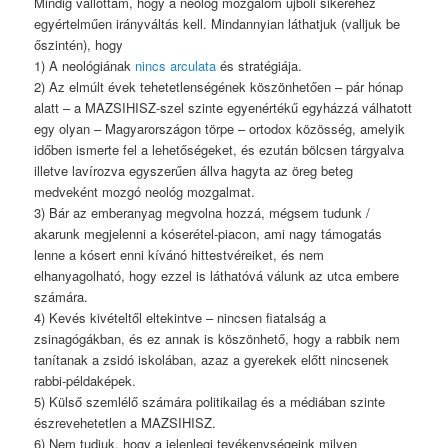
Mindig vallottam, hogy a neológ mozgalom újboli sikeréhez
egyértelműen irányváltás kell. Mindannyian láthatjuk (valljuk be
őszintén), hogy
1) A neológiának
nincs arculata
és stratégiája.
2) Az elmúlt évek tehetetlenségének köszönhetően – pár hónap
alatt – a MAZSIHISZ-szel szinte egyenértékű egyházzá válhatott
egy olyan – Magyarországon törpe – ortodox közösség, amelyik
időben ismerte fel a lehetőségeket, és ezután bölcsen tárgyalva
illetve lavírozva egyszerűen állva hagyta az öreg beteg
medveként mozgó neológ mozgalmat.
3) Bár az emberanyag megvolna hozzá, mégsem tudunk /
akarunk megjelenni a kóserétel-piacon, ami nagy támogatás
lenne a kósert enni kívánó hittestvéreiket, és nem
elhanyagolható, hogy ezzel is láthatóvá válunk az utca embere
számára.
4) Kevés kivételtől eltekintve – nincsen fiatalság a
zsinagógákban, és ez annak is köszönhető, hogy a rabbik nem
tanítanak a zsidó iskolában, azaz a gyerekek előtt nincsenek
rabbi-példaképek.
5) Külső szemlélő számára politikailag és a médiában szinte
észrevehetetlen a MAZSIHISZ.
6) Nem tudjuk, hogy a jelenlegi tevékenységeink milyen