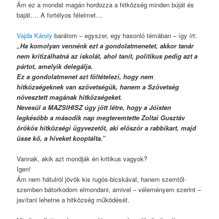
Ám ez a mondat magán hordozza a hitközség minden búját és
baját…. A fortélyos félelmet…
Vajda Károly
barátom – egyszer, egy hasonló témában – így írt:
„Ha komolyan vennénk ezt a gondolatmenetet, akkor tanár
nem kritizálhatná az iskolát, ahol tanít, politikus pedig azt a
pártot, amelyik delegálja.
Ez a gondolatmenet azt föltételezi, hogy nem
hitközségeknek van szövetségük, hanem a Szövetség
növesztett magának hitközségeket.
Nevesül a MAZSIHISZ úgy jött létre, hogy a Jóisten
legkésőbb a második nap megteremtette Zoltai Gusztáv
örökös hitközségi ügyvezetőt, aki először a rabbikart, majd
üsse kő, a híveket kooptálta.”
Vannak, akik azt mondják én kritikus vagyok?
Igen!
Ám nem hátulról jövök kis rugós-bicskával, hanem szemtől-
szemben bátorkodom elmondani, amivel – véleményem szerint –
javítani lehetne a hitközség működését.