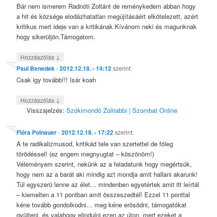
Bár nem ismerem Radnóti Zoltánt de reménykedem abban hogy
a hit és községe elodázhatatlan megújításáért elkötelezett, azért
kritikus mert ideje van a kritikának.Kívánom neki és magunknak
hogy sikerüljön.Támogatom.
↓
Hozzászólás
Paul Benedek
-
2012.12.18. - 14:12
szerint:
Csak igy tovább!!! Isár koah
↓
Hozzászólás
Visszajelzés:
Szókimondó Zolirabbi | Szombat Online
Flóra Polnauer
-
2012.12.18. - 17:22
szerint:
A te radikalizmusod, kritikád tele van szertettel de föleg
törödéssel! (ez engem megnyugtat – köszönöm!)
Véleményem szerint, nekünk az a feladatunk hogy megértsük,
hogy nem az a barát aki mindig azt mondja amit hallani akarunk!
Túl egyszerü lenne az élet… mindenben egyetértek amit itt leírtál
– kiemelten a 11 pontban amit összeszedtél! Ezzel 11 ponttal
kéne tovább gondolkodni… meg kéne erösödni, támogatókat
gyüjteni, és valahogy elindulni ezen az úton, mert ezeket a