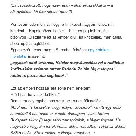
(És csodálkozott, hogy ezek után – akár erőszakkal is – a
közgyűlésen kívülre rekesztették?)
Pontosan tudom én is, hogy, a kritikával nagyon nehéz mit
kezdeni… Kapok bőven belőle… Picit csíp, picit fáj, ám
bizonyos IQ szint felett az ember örül, ha kritizálják, mert tudja,
abból épül a legtöbbet.
Éppen ezért lepett meg a Szombat folyóirat
egy érdekes
mondata,
miszerint:
„egyesek attól tartanak, Heisler megválasztásával a radikális
kritikusként számon tartott Radnóti Zoltán lágymányosi
rabbit is pozícióba segítenék.”
Ezt az emberi hozzáállást soha nem értettem.
Miért baj, ha valaki kritikus?
Remélem egy egyházban senkinek sincs félnivalója….
(Arról nem is beszélve, hogy milyen „
pozíció”
van itt egy rabbi
számára? 8 esztendővel e
zelőtt ön
magam választottam
Budapest akkor (!) legkisebb zsinagógáját, a lágymányosit. Ha
nagyratörő vágyaim lettek volna, akkor maradtam volna az akkori
BZSH elnök, Streit mellett a Nagyfuvarosban…)