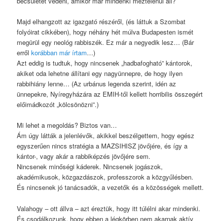
becsületét védeni, amikor már mindenki meztelenül áll?
Majd elhangzott az igazgató részéről, (és láttuk a Szombat
folyóirat cikkében), hogy néhány hét múlva Budapesten ismét
megürül egy neológ rabbiszék. Ez már a negyedik lesz… (Bár
erről
korábban már írtam
…)
Azt eddig is tudtuk, hogy nincsenek „hadbafogható” kántorok,
akiket oda lehetne állítani egy nagyünnepre, de hogy ilyen
rabbihiány lenne… (Az urbánus legenda szerint, idén az
ünnepekre, Nyíregyházára az EMIH-től kellett horribilis összegért
előimádkozót „kölcsönözni”.)
Mi lehet a megoldás? Biztos van…
Ám úgy látták a jelenlévők, akikkel beszélgettem, hogy egész
egyszerűen nincs stratégia a MAZSIHISZ jövőjére, és így a
kántor-, vagy akár a rabbiképzés jövőjére sem.
Nincsenek minőségi káderek. Nincsenek jogászok,
akadémikusok, közgazdászok, professzorok a közgyűlésben.
És nincsenek jó tanácsadók, a vezetők és a közösségek mellett.
Valahogy – ott állva – azt éreztük, hogy itt túlélni akar mindenki.
És csodálkozunk, hogy ebben a légkörben nem akarnak aktív