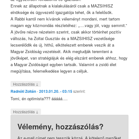
Ennek az állapotnak a kialakulásáról csak a MAZSIHISZ
elnöksége és ügyvezető igazgatója tehet, ők a felelősök.
A Rabbi karról nem kívánok véleményt mondani, mert tartom
magam egy közmondás részletéhez: „….vagy jót, vagy semmit.”
A jövőre nézve nézeteim szerint, csak akkor történhet pozitív
változás, ha Zoltai Gusztáv és a MAZSIHISZ vezetősége
lecserélődik és új, hithű, elkötelezett emberek veszik át a
Magyar Zsidóság vezetését. Akik megtudják teremteni a
jövőképet, van stratégiájuk és elég elszánt emberek ahhoz, hogy
a Magyar Zsidóságot egyben tartsák. Valamint a zsidó élet
megújítása, felemelkedése legyen a céljuk.
↓
Hozzászólás
Radnóti Zoltán
-
2013.01.20. - 03:15
szerint:
Tomi, én optimista??? ááááá….
↓
Hozzászólás
Vélemény, hozzászólás?
Az e-mail címet nem tesszük közzé.
A kötelező mezőket