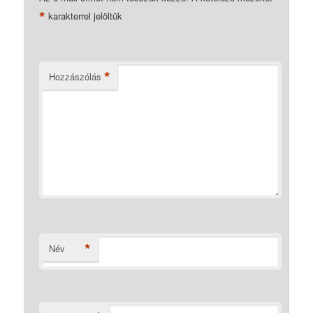
*
karakterrel jelöltük
*
Hozzászólás
*
Név