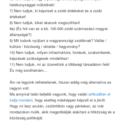
hatékonysággal működnek!
7) Nem tudjuk, ki képviseli a zsidó érdekeket és a zsidó
értékeket!
8) Nem tudjuk, kiket akarunk megszólítani!
8a) (És hol van az a kb. 100.000 zsidó származású magyar
állampolgár?)
9) Mit tudunk nyújtani a magyarországi zsidóknak? Vallás /
kultúra / közösség / oktatás / hagyomány?
10) Nem tudjuk, milyen infrastruktúra, források, szakemberek,
képzések szükségesek mindehhez!
11) Nem tudjuk, mi az üzenetünk a többségi társadalom felé!
És még sorolhatnám…
Ám ne legyünk telhetetlenek, hiszen eddig még alternatíva se
nagyon volt.
Ma annyival talán beljebb vagyunk, hogy valaki
artikuláltan el
tudja mondani
, hogy esetleg másképpen képzeli el a jövőt.
Hogy mi lesz ezután, csütörtökön vagy pénteken, az már
mindazokon múlik, akik megpróbálják alakítani a hitközség és a
közösség politikáját.