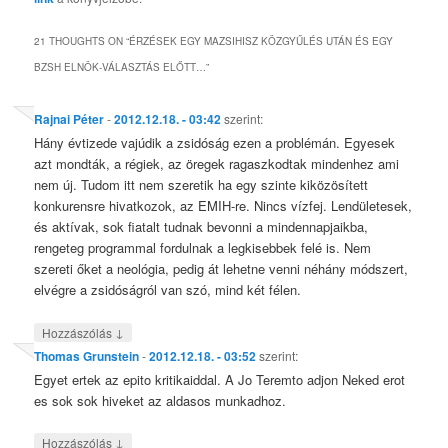
21 THOUGHTS ON “
ÉRZÉSEK EGY MAZSIHISZ KÖZGYŰLÉS UTÁN ÉS EGY
BZSH ELNÖK-VÁLASZTÁS ELŐTT…
”
Rajnai Péter
-
2012.12.18. - 03:42
szerint:
Hány évtizede vajúdik a zsidóság ezen a problémán. Egyesek
azt mondták, a régiek, az öregek ragaszkodtak mindenhez ami
nem új. Tudom itt nem szeretik ha egy szinte kiközösített
konkurensre hivatkozok, az EMIH-re. Nincs vízfej. Lendületesek,
és aktívak, sok fiatalt tudnak bevonni a mindennapjaikba,
rengeteg programmal fordulnak a legkisebbek felé is. Nem
szereti őket a neológia, pedig át lehetne venni néhány módszert,
elvégre a zsidóságról van szó, mind két félen.
↓
Hozzászólás
Thomas Grunstein
-
2012.12.18. - 03:52
szerint:
Egyet ertek az epito kritikaiddal. A Jo Teremto adjon Neked erot
es sok sok hiveket az aldasos munkadhoz.
↓
Hozzászólás