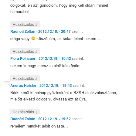
dolgokat, én azt gondolom, hogy meg kell oldani minnél
hamarabb!
↓
Hozzászólás
Radnóti Zoltán
-
2012.12.18. - 20:47
szerint:
drága vagy
köszönöm, ez sokat jelent nekem…
↓
Hozzászólás
Flóra Polnauer
-
2012.12.19. - 10:42
szerint:
nekem is hogy mersz szólni! köszönöm!
↓
Hozzászólás
András Heisler
-
2012.12.19. - 19:43
szerint:
Bárki kerül ki holnap győztesként a BZSH elnökválasztáson,
mielőtt elkezd dolgozni, olvassa ezt át újra.
↓
Hozzászólás
Radnóti Zoltán
-
2012.12.19. - 19:52
szerint:
remélem mindkét jelölt olvasta…