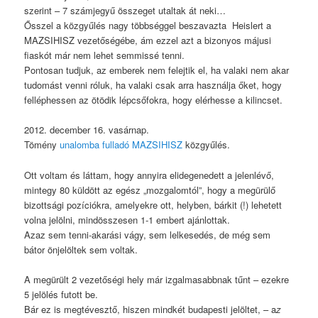
szerint – 7 számjegyű összeget utaltak át neki…
Ősszel a közgyűlés nagy többséggel beszavazta Heislert a
MAZSIHISZ vezetőségébe, ám ezzel azt a bizonyos májusi
fiaskót már nem lehet semmissé tenni.
Pontosan tudjuk, az emberek nem felejtik el, ha valaki nem akar
tudomást venni róluk, ha valaki csak arra használja őket, hogy
felléphessen az ötödik lépcsőfokra, hogy elérhesse a kilincset.
2012. december 16. vasárnap.
Tömény
unalomba fulladó MAZSIHISZ
közgyűlés.
Ott voltam és láttam, hogy annyira elidegenedett a jelenlévő,
mintegy 80 küldött az egész „mozgalomtól”, hogy a megürülő
bizottsági pozíciókra, amelyekre ott, helyben, bárkit (!) lehetett
volna jelölni, mindösszesen 1-1 embert ajánlottak.
Azaz sem tenni-akarási vágy, sem lelkesedés, de még sem
bátor önjelöltek sem voltak.
A megürült 2 vezetőségi hely már izgalmasabbnak tűnt – ezekre
5 jelölés futott be.
Bár ez is megtévesztő, hiszen mindkét budapesti jelöltet, – a
z