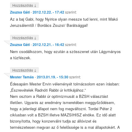
↓
Hozzászólás
Zsuzsa Gáti
-
2012.12.22. - 17:42
szerint:
Az a baj Gabi, hogy Nyirice olyan messze tud lenni, mint Makó
Jeruzsálemtől / Bordács Zsuzsi/ Barátsággal!
↓
Hozzászólás
Zsuzsa Gáti
-
2012.12.21. - 16:42
szerint:
Nem csodálkozom, hogy ezután a szösszenet után Lágymányos
a tüzfészek.
↓
Hozzászólás
Mester Tamás
-
2013.01.19. - 15:30
szerint:
Édesapám Mester Ervin véleményét tolmácsolom ezen írásban:
„Észrevételek Radnóti Rabbi úr kritikájához.”
Nem osztom a Rabbi úr optimizmusát a BZSH választást
illetően. Ugyanis az eredmény ismeretében meggyőződésem,
hogy a jelenlegi állapot nem fog megváltozni. Tordai Péter 2
ciklusban volt a BZSH illetve MAZSIHISZ elnöke. Ez idő alatt
bizonyította, hogy konzerválni tudja az állóvizet és
természetesen megvan az ő felelőssége is a mai állapotokért. A