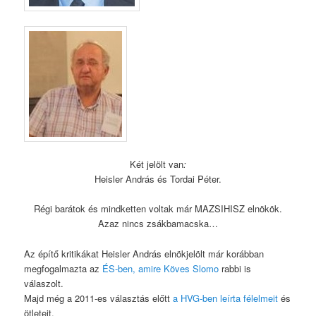
Két jelölt van
:
Heisler András és Tordai Péter.
Régi barátok és mindketten voltak már MAZSIHISZ elnökök.
Azaz nincs zsákbamacska…
Az építő kritikákat Heisler András elnökjelölt már korábban
megfogalmazta az
ÉS-ben, amire Köves Slomo
rabbi is
válaszolt.
Majd még a 2011-es választás előtt
a HVG-ben leírta félelmeit
és
ötleteit.