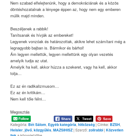
Nem szabad elfelejtenünk, hogy a demokráciának és a közös
döntéshozatalnak a lényege éppen az, hogy nem egy emberen
múlik majd minden.
Beszéljenek a rabbik!
Tanítsanak és hívják az embereket!
Legyenek vonzóak és határozottak, akikre lehet számítani még a
legnagyobb bajban is. Bármikor és bárhol!
Ám legyen mellettük, legyen mellettünk egy olyan vezetés
amelyik tudja az utat.
Amelyik ha kell, akkor húzza a szekeret, vagy ha kell, akkor
tolja…
Ez az én radikalizmusom…
Ez az én kritikám…
Nem kell tőle félni…
Megosztás
Kategória:
Bét Sálom
,
Egyéb kategória
,
hitközség
| Címke:
BZSH
,
Heisler
,
jövő
,
közgyűlés
,
MAZSIHISZ
| Szerző:
zolirabbi
|
Közvetlen
link
a könyvjelzőbe.