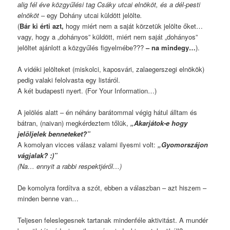
alig fél éve közgyűlési tag Csáky utcai elnököt, és a dél-pesti
elnököt –
egy Dohány utcai küldött jelölte
.
(
Bár ki érti azt,
hogy miért nem a saját körzetük jelölte őket…
vagy, hogy a „dohányos” küldött, miért nem saját „dohányos”
jelöltet ajánlott a közgyűlés figyelmébe???
– na mindegy…
).
A vidéki jelölteket (miskolci, kaposvári, zalaegerszegi elnökök)
pedig valaki felolvasta egy listáról.
A két budapesti nyert. (For Your Information…)
A jelölés alatt – én néhány barátommal végig hátul álltam és
bátran, (naivan) megkérdeztem tőlük,
„Akarjátok-e hogy
jelöljelek benneteket?”
A komolyan vicces válasz valami ilyesmi volt:
„Gyomorszájon
vágjalak? :)”
(Na… ennyit a rabbi respektjéről…)
De komolyra fordítva a szót, ebben a válaszban – azt hiszem –
minden benne van…
Teljesen feleslegesnek tartanak mindenféle aktivitást. A mundér