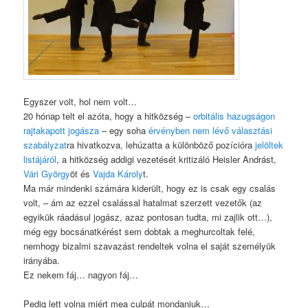
Egyszer volt, hol nem volt…
20 hónap telt el azóta, hogy a hitközség –
orbitális hazugságon
rajtakapott jogásza
– egy soha
érvényben nem lévő választási
szabályzat
ra hivatkozva, lehúzatta a különböző pozícióra
jelöltek
listájáról
, a hitközség addigi vezetését kritizáló Heisler Andrást,
Vári György
öt és
Vajda Károly
t.
Ma már mindenki számára kiderült, hogy ez is csak egy csalás
volt, – ám az ezzel csalással hatalmat szerzett vezetők (az
egyikük ráadásul jogász, azaz pontosan tudta, mi zajlik ott…),
még egy bocsánatkérést sem dobtak a meghurcoltak felé,
nemhogy bizalmi szavazást rendeltek volna el saját személyük
irányába.
Ez nekem fáj… nagyon fáj…
Pedig lett volna miért mea culpát mondaniuk…