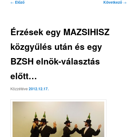
Bejegyzés
←
Előző
Következő
→
navigáció
Érzések egy MAZSIHISZ
közgyűlés után és egy
BZSH elnök-választás
előtt…
Közzétéve
2012.12.17.