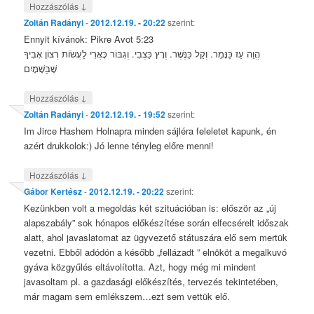
↓
Hozzászólás
Zoltán Radányi
-
2012.12.19. - 20:22
szerint:
Ennyit kívánok: Pikre Avot 5:23
הֱוֵה עַז כַּנָּמֵר. וְקַל כַּנֶּשֶׁר. וְרָץ כַּצְבִי. וְגִבּוֹר כָּאֲרִי לַעֲשׂוֹת רְצוֹן אָבִיךָ
שֶׁבַּשָּׁמָיִם
↓
Hozzászólás
Zoltán Radányi
-
2012.12.19. - 19:52
szerint:
Im Jirce Hashem Holnapra minden sájléra feleletet kapunk, én
azért drukkolok:) Jó lenne tényleg előre menni!
↓
Hozzászólás
Gábor Kertész
-
2012.12.19. - 20:22
szerint:
Kezünkben volt a megoldás két szituációban is: először az „új
alapszabály” sok hónapos előkészítése során elfecsérelt időszak
alatt, ahol javaslatomat az ügyvezető státuszára elő sem mertük
vezetni. Ebből adódón a később „fellázadt ” elnököt a megalkuvó
gyáva közgyűlés eltávolította. Azt, hogy még mi mindent
javasoltam pl. a gazdasági előkészítés, tervezés tekintetében,
már magam sem emlékszem…ezt sem vettük elő.