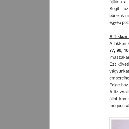
újítása a
Segít az 
bűneink ne
egyéb pozi
A Tikkun 
A Tikkun H
77, 90, 10
imaszaka
Ezt követ
vágyunkat
embereihe
Feige-hoz
A tíz zso
által kom
megbocsáj