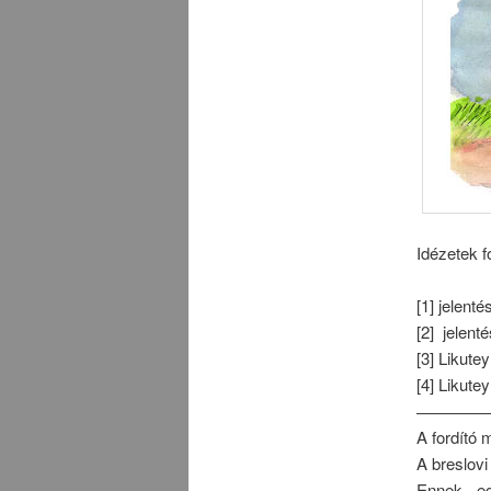
Idézetek f
[1] jelent
[2] jelent
[3] Likute
[4] Likute
—————
A fordító
A breslovi
Ennek eg