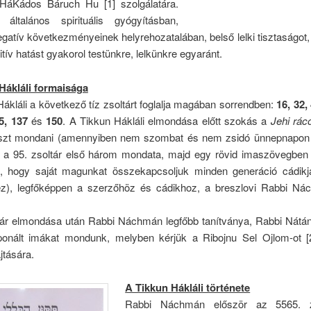
 HáKádos Báruch Hu [1] szolgálatára.
általános spirituális gyógyításban,
gatív következményeinek helyrehozatalában, belső lelki tisztaságot
tív hatást gyakorol testünkre, lelkünkre egyaránt.
Hákláli formaisága
ákláli a következő tíz zsoltárt foglalja magában sorrendben:
16, 32, 
5, 137
és
150
. A Tikkun Hákláli elmondása előtt szokás a
Jehi rá
szt mondani (amennyiben nem szombat és nem zsidó ünnepnapon 
i a 95. zsoltár első három mondata, majd egy rövid imaszövegben 
, hogy saját magunkat összekapcsoljuk minden generáció cádikj
z), legfőképpen a szerzőhöz és cádikhoz, a breszlovi Rabbi N
.
ltár elmondása után Rabbi Náchmán legfőbb tanítványa, Rabbi Nátá
ponált imákat mondunk, melyben kérjük a Ribojnu Sel Ojlom-ot [
tására.
A Tikkun Hákláli története
Rabbi Náchmán először az 5565. z