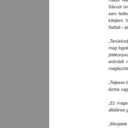
Sávuot ün
sem fedte
kifejteni.
Naftali – 
„Tanúskod
meg fogok 
jótékonys
erőmből m
megtisztí
„Teljesen
biztos vag
„Ez maga 
általános 
„Menjetek 