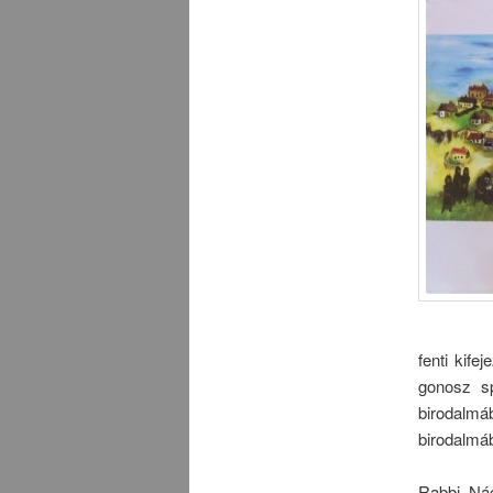
fenti kife
gonosz sp
birodalmá
birodalmá
Rabbi Nác