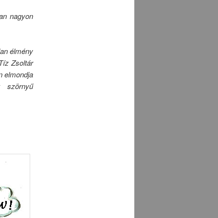
ban nagyon
alan élmény
Tíz Zsoltár
n elmondja
k szörnyű