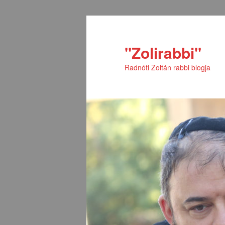
Tovább
az
elsődleges
"Zolirabbi"
tartalomra
Radnóti Zoltán rabbi blogja