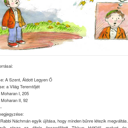
orrásai:
ése: A Szent, Áldott Legyen Ő
ése: a Világ Teremtőjét
y Moharan I, 205
y Moharan II, 92
-
 megjegyzése:
 Rabbi Náchmán egyik újítása, hogy minden bűnre létezik megváltás.
yik része az általa összeállított Tikkun HáKláli, melyet én 