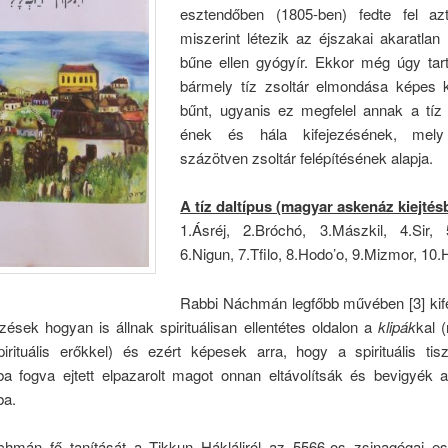
esztendőben (1805-ben) fedte fel azt
miszerint létezik az éjszakai akaratla
bűne ellen gyógyír. Ekkor még úgy tart
bármely tíz zsoltár elmondása képes ki
bűnt, ugyanis ez megfelel annak a tíz
ének és hála kifejezésének, mel
százötven zsoltár felépítésének alapja.
A tíz daltípus (magyar askenáz kiejtés
1.Ásréj, 2.Bróchó, 3.Mászkil, 4.Sir, 
6.Nigun, 7.Tfilo, 8.Hodo’o, 9.Mizmor, 10.H
Rabbi Náchmán legfőbb művében [3] kifej
jezések hogyan is állnak spirituálisan ellentétes oldalon a
klipák
kal 
irituális erőkkel) és ezért képesek arra, hogy a spirituális tisz
ba fogva ejtett elpazarolt magot onnan eltávolítsák és bevigyék 
ba.
hmán fő tanítását a Tikkun Hákláliról az 5566-os zsinagógai e