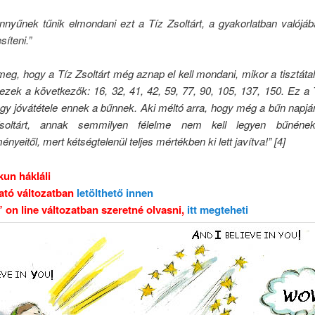
nnyűnek tűnik elmondani ezt a Tíz Zsoltárt, a gyakorlatban valójá
síteni.”
meg, hogy a Tíz Zsoltárt még aznap el kell mondani, mikor a tisztát
 ezek a következők: 16, 32, 41, 42, 59, 77, 90, 105, 137, 150. Ez a 
gy jóvátétele ennek a bűnnek. Aki méltó arra, hogy még a bűn napjá
oltárt, annak semmilyen félelme nem kell legyen bűnéne
nyeitől, mert kétségtelenül teljes mértékben ki lett javítva!” [4]
ikun hákláli
ató változatban
letölthető innen
” on line változatban szeretné olvasni,
itt megteheti