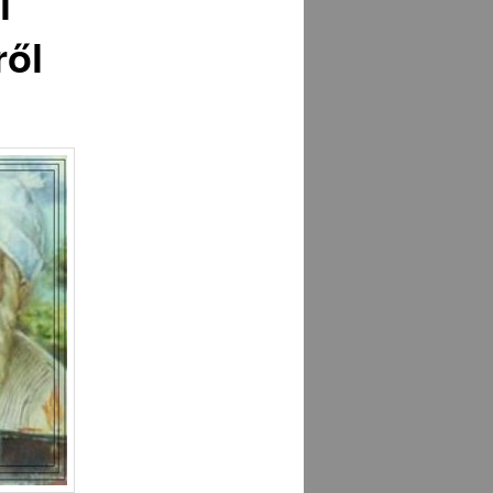
i
ről