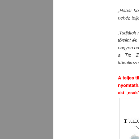
„Habár kö
nehéz telje
„Tudjátok 
történt és
nagyon na
a Tíz Zs
következmé
A teljes t
nyomtath
aki „csak