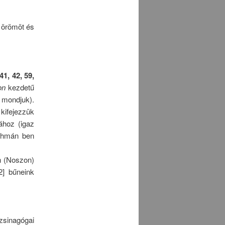
, örömöt és
41, 42, 59,
con
kezdetű
mondjuk).
kifejezzük
ához (igaz
áchmán ben
n (Noszon)
2] bűneink
sinagógai