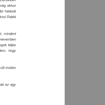
 még ekkor
tó hatását
irovi Rabbi
t, mindent
és nevemben
gok teljes
elem, hogy
vüli módon
 de ez egy