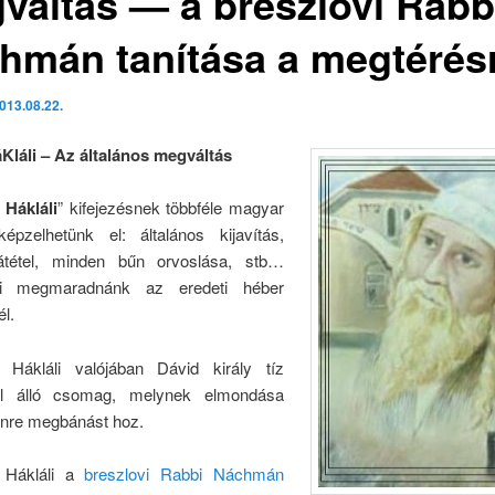
váltás — a breszlovi Rabb
hmán tanítása a megtérés
013.08.22.
Kláli
– Az á
ltalános megváltás
 Hákláli
” kifejezésnek többféle magyar
 képzelhetünk el: általános kijavítás,
vátétel, minden bűn orvoslása, stb…
i megmaradnánk az eredeti héber
él.
Hákláli valójában Dávid király tíz
ból álló csomag, melynek elmondása
nre megbánást hoz.
 Hákláli a
breszlovi Rabbi Náchmán