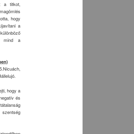
 a titkot,
n magömlés
otta, hogy
javítani a
 különböző
y mind a
ben)
5.Nicuách,
állelujó.
ti, hogy a
(negatív és
tátalanság
a szentség
sztendőben