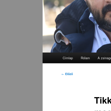
Fő
Címlap
Rólam
A zsinag
menü
Bejegyzés
←
Előző
navigáció
Tikk