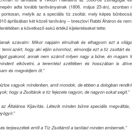
nepén adta tovább tanítványainak (1806. május 23-án), azonban
 pontosan, melyik az a speciális tíz zsoltár, mely képes bűnbocsáj
 1810 áprilisában két közeli tanítvány – breszlovi Rabbi Áháron és nem
jelenlétében a következő eskü értékű kijelentéseket tette:
janak szavaim: Mikor napjaim elmúlnak és elhagyom ezt a világo
tenni azért, hogy aki eljön síromhoz, elmondja ezt a tíz zsoltárt 
ágot gyakorol, annak nem számít milyen nagy a bűne, én magam fo
indent elkövetni, a teremtést széltében és hosszában is átív
tsam és megvédjem őt.”
 biztos vagyok mindenben, amit mondok, de ebben a dologban rendkí
yok; hogy a Zsoltárok e tíz fejezete nagyon, de nagyon sokat segít.”
az Általános Kijavítás. Létezik minden bűnre speciális megváltás,
gyógyír.”
és terjesszétek erről a Tíz Zsoltárról a tanítást minden embernek.”