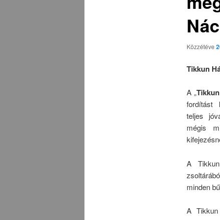
meg
Nác
Közzétéve
2
Tikkun Há
A „
Tikkun
fordítást
teljes jó
mégis m
kifejezésn
A Tikkun 
zsoltárá
minden bű
A Tikkun