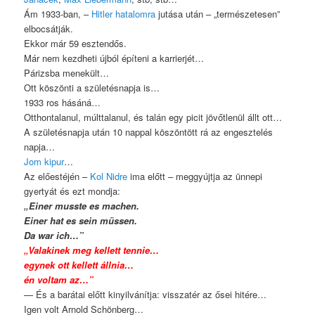
Ám 1933-ban, –
Hitler hatalomra
jutása után – „természetesen”
elbocsátják.
Ekkor már 59 esztendős.
Már nem kezdheti újból építeni a karrierjét…
Párizsba menekült…
Ott köszönti a születésnapja is…
1933 ros hásáná…
Otthontalanul, múlttalanul, és talán egy picit jövőtlenül állt ott…
A születésnapja után 10 nappal köszöntött rá az engesztelés
napja…
Jom kipur
…
Az előestéjén –
Kol Nidre
ima előtt – meggyújtja az ünnepi
gyertyát és ezt mondja:
„Einer musste es machen.
Einer hat es sein müssen.
Da war ich…”
„Valakinek meg kellett tennie…
egynek ott kellett állnia…
én voltam az…”
— És a barátai előtt kinyilvánítja: visszatér az ősei hitére…
Igen volt Arnold Schönberg…