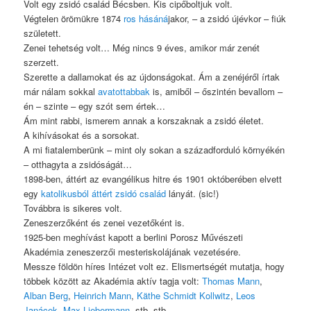
Volt egy zsidó család Bécsben. Kis cipőboltjuk volt.
Végtelen örömükre 1874
ros hásáná
jakor, – a zsidó újévkor – fiúk
született.
Zenei tehetség volt… Még nincs 9 éves, amikor már zenét
szerzett.
Szerette a dallamokat és az újdonságokat. Ám a zenéjéről írtak
már nálam sokkal
avatottabbak
is, amiből – őszintén bevallom –
én – szinte – egy szót sem értek…
Ám mint rabbi, ismerem annak a korszaknak a zsidó életet.
A kihívásokat és a sorsokat.
A mi fiatalemberünk – mint oly sokan a századforduló környékén
– otthagyta a zsidóságát…
1898-ben, áttért az evangélikus hitre és 1901 októberében elvett
egy
katolikusból áttért zsidó család
lányát. (sic!)
Továbbra is sikeres volt.
Zeneszerzőként és zenei vezetőként is.
1925-ben meghívást kapott a berlini Porosz Művészeti
Akadémia zeneszerzői mesteriskolájának vezetésére.
Messze földön híres Intézet volt ez. Elismertségét mutatja, hogy
többek között az Akadémia aktív tagja volt:
Thomas Mann
,
Alban Berg
,
Heinrich Mann
,
Käthe Schmidt Kollwitz
,
Leos
Janácek
,
Max Liebermann
, stb, stb…