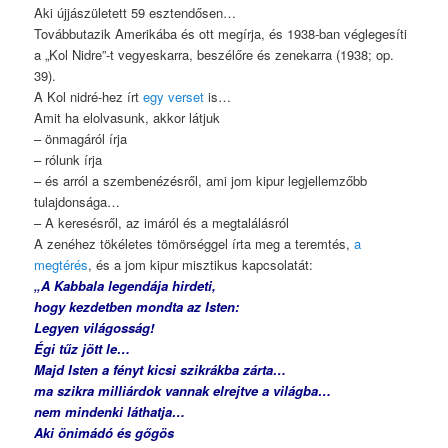
Aki újjászületett 59 esztendősen…
Továbbutazik Amerikába és ott megírja, és 1938-ban véglegesíti
a „Kol Nidre”-t vegyeskarra, beszélőre és zenekarra (1938; op.
39).
A Kol nidré-hez írt
egy verset
is…
Amit ha elolvasunk, akkor látjuk
– önmagáról írja
– rólunk írja
– és arról a szembenézésről, ami jom kipur legjellemzőbb
tulajdonsága…
– A keresésről, az imáról és a megtalálásról
A zenéhez tökéletes tömörséggel írta meg a teremtés,
a
megtérés
, és a jom kipur misztikus kapcsolatát:
„A Kabbala legendája hirdeti,
hogy kezdetben mondta az Isten:
Legyen világosság!
Égi tűz jött le…
Majd Isten a fényt kicsi szikrákba zárta…
ma szikra milliárdok vannak elrejtve a világba…
nem mindenki láthatja…
Aki önimádó és gőgös