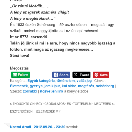
„Or záruá lácádik… „
A fény az igazak számára világít
A fény a megtérőknek…”
És 1933 őszén Schönberg – 59 esztendősen – megtalált egy
szikrát, amivel meggyújtotta azt az ünnepi mécsest.
Itt az 5773. esztendő…
Talán jöjjünk rá mi is arra, hogy nincs nagyobb igazság a
földön, mint maga az igazság megkeresése…
Sáná tová!
Megosztás
Kategória:
Egyéb kategória
,
történelem
,
vallásjog
| Címke:
Életmesék
,
gyertya
,
jom kipur
,
kol nidre
,
megtérés
,
schönberg
|
Szerző:
zolirabbi
|
Közvetlen link
a könyvjelzőbe.
5 THOUGHTS ON “
EGY "CSODÁLATOS" ÉS "TÖRTÉNELMI" MEGTÉRÉS 59
ESZTENDŐSEN – (ÉLETMESÉK V.)
”
Noemi Aradi
-
2012.09.26. - 23:30
szerint: