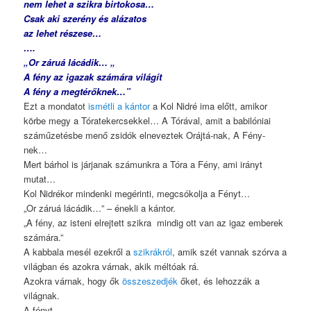
nem lehet a szikra birtokosa…
Csak aki szerény és alázatos
az lehet részese…
….
„Or záruá lácádik… „
A fény az igazak számára világít
A fény a megtérőknek…”
Ezt a mondatot
ismétli a kántor
a Kol Nidré ima előtt, amikor
körbe megy a Tóratekercsekkel… A Tórával, amit a babilóniai
száműzetésbe menő zsidók elneveztek Orájtá-nak, A Fény-
nek…
Mert bárhol is járjanak számunkra a Tóra a Fény, ami irányt
mutat…
Kol Nidrékor mindenki megérinti, megcsókolja a Fényt…
„Or záruá lácádik…” – énekli a kántor.
„A fény, az isteni elrejtett szikra mindig ott van az igaz emberek
számára.”
A kabbala mesél ezekről a
szikrákról
, amik szét vannak szórva a
világban és azokra várnak, akik méltóak rá.
Azokra várnak, hogy ők
összeszedjék
őket, és lehozzák a
világnak.
A fényt.