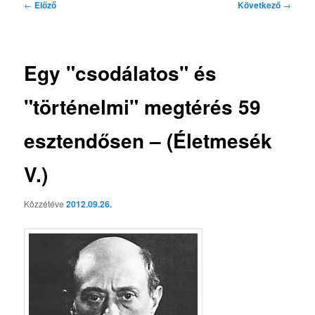
Bejegyzés
←
Előző
Következő
→
navigáció
Egy "csodálatos" és
"történelmi" megtérés 59
esztendősen – (Életmesék
V.)
Közzétéve
2012.09.26.