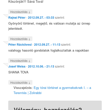
Köszönjük!!! Sáná Tová!
↓
Hozzászólás
Rajnai Péter
-
2012.09.27. - 03:33
szerint:
Gyönyörű történet, megejtő, és valósan mutatja az ünnep
jelentését.
↓
Hozzászólás
Péter Ráckövesi
-
2012.09.27. - 11:13
szerint:
valahogy hasonló gondolatok foglalkoztattak a napokban
↓
Hozzászólás
Josef Weiss
-
2012.10.06. - 21:13
szerint:
SHANA TOVA
↓
Hozzászólás
Visszajelzés:
Egy tórai történet a gyermekeknek I. – a
Teremtés | Zolirabbi
Vélemény, hozzászólás?