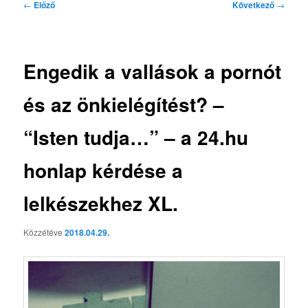
Bejegyzés
←
Előző
Következő
→
navigáció
Engedik a vallások a pornót
és az önkielégítést? –
“Isten tudja…” – a 24.hu
honlap kérdése a
lelkészekhez XL.
Közzétéve
2018.04.29.