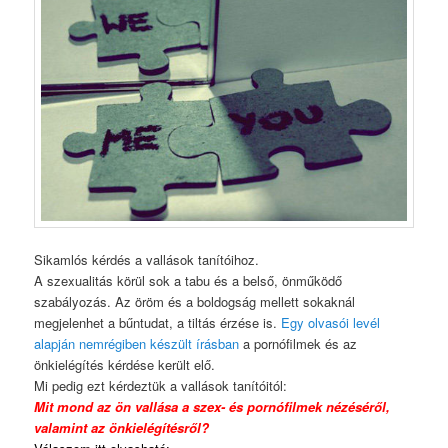
Sikamlós kérdés a vallások tanítóihoz.
A szexualitás körül sok a tabu és a belső, önműködő
szabályozás. Az öröm és a boldogság mellett sokaknál
megjelenhet a bűntudat, a tiltás érzése is.
Egy olvasói levél
alapján nemrégiben készült írásban
a pornófilmek és az
önkielégítés kérdése került elő.
Mi pedig ezt kérdeztük a vallások tanítóitól:
Mit mond az ön vallása a szex- és pornófilmek nézéséről,
valamint az önkielégítésről?