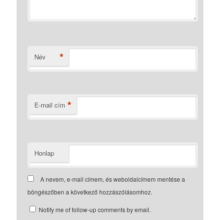
*
Név
*
E-mail cím
Honlap
A nevem, e-mail címem, és weboldalcímem mentése a
böngészőben a következő hozzászólásomhoz.
Notify me of follow-up comments by email.