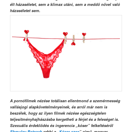
élt házaséletet, sem a klimax utáni, sem a meddő nővel való
házaséletet sem.
A pornófilmek nézése totálisan ellentmond a szemérmesség
vallásjogi alapkövetelményeinek, és arról már nem is
beszélek, hogy az ilyen filmek nézése egészségtelen
teljesítményhajhászásba kergetheti a férjet és a feleséget is.
Szexuális érdeklődés és ingerencia „kóser” felkeltéséről
Shmuley Boteach
rabbi a „
Kóser szex
” című, magyar