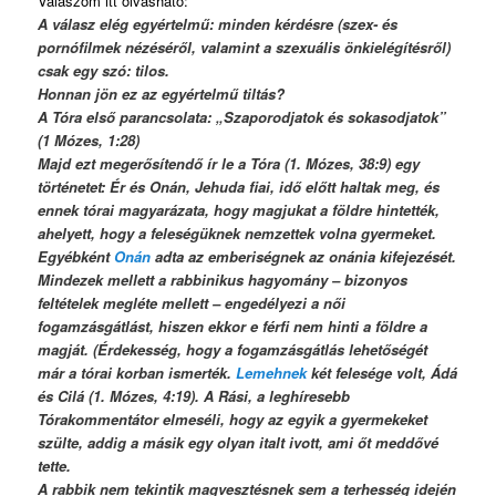
Válaszom itt olvasható:
A válasz elég egyértelmű:
minden kérdésre (szex- és
pornófilmek nézéséről, valamint a szexuális önkielégítésről)
csak egy szó: tilos.
Honnan jön ez az egyértelmű tiltás?
A Tóra első parancsolata: „Szaporodjatok és sokasodjatok”
(1 Mózes, 1:28)
Majd ezt megerősítendő ír le a Tóra (1. Mózes, 38:9) egy
történetet: Ér és Onán, Jehuda fiai, idő előtt haltak meg, és
ennek tórai magyarázata, hogy magjukat a földre hintették,
ahelyett, hogy a feleségüknek nemzettek volna gyermeket.
Egyébként
Onán
adta az emberiségnek az onánia kifejezését.
Mindezek mellett a rabbinikus hagyomány – bizonyos
feltételek megléte mellett – engedélyezi a női
fogamzásgátlást, hiszen ekkor e férfi nem hinti a földre a
magját. (Érdekesség, hogy a fogamzásgátlás lehetőségét
már a tórai korban ismerték.
Lemehnek
két felesége volt, Ádá
és Cilá (1. Mózes, 4:19). A Rási, a leghíresebb
Tórakommentátor elmeséli, hogy az egyik a gyermekeket
szülte, addig a másik egy olyan italt ivott, ami őt meddővé
tette.
A rabbik nem tekintik magvesztésnek sem a terhesség idején