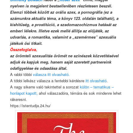
nyelven is megjelent bestsellerében részletesen beszél.
Elemzi többek között az orális szex, a pornográfia (ez a
számunkra aktuális téma, a könyv 123. oldalán található), a
kishitűség, a prostitúció, a szadomazochizmus hatását az
emberi lélekre. Illetve ezek mellé állítja az előjáték, az
udvarlás, a romantika, valamint a „szemérmes” szexuális
játékok ősi titkait.
Összefoglalva,
az örömteli szexualitás örömét ne színészek közvetítésével
adjuk és kapjuk meg, hanem saját szeretett partnereink
odafigyelése és odaadása által.
A rabbi többi
válasza itt olvasható.
A többi lelkész válasza a fentebbi kérdésre
itt olvasható
.
A nagy sikerre való tekintettel a sorozat
külön – tematikus –
honlapot kapott,
ahol válaszadóra, témára és sok mindenre lehet
rákeresni.
https://istentudja.24.hu/