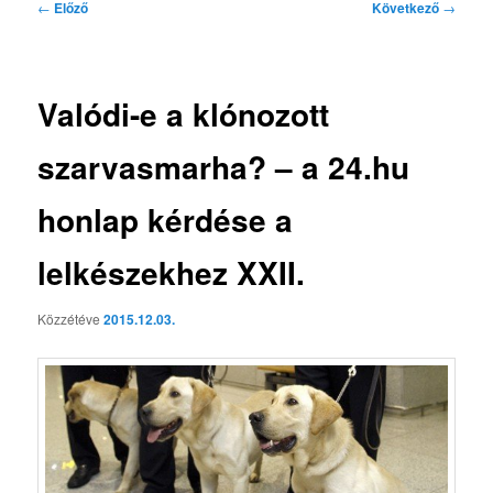
Bejegyzés
←
Előző
Következő
→
navigáció
Valódi-e a klónozott
szarvasmarha? – a 24.hu
honlap kérdése a
lelkészekhez XXII.
Közzétéve
2015.12.03.