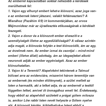
Az emberrel kapcsolatban sokkal nehezebb a kérdések
merülhetnek fel:
1. Vajon egy elhunyt embert lehet-e klónozni, azaz joga van-
e az embernek Istent játszani, valakit feltámasztani? A
Misnához (Pszáhim 4/9) írt kommentárjában, az orvos
Májmonidesz már az újraélesztés etikusságának a kérdését
feszegeti.
2. Vajon a donor és a klónozott ember elveszíti-e a
személyiségét illetve az egyedülállóságát? A válasz szintén
adja magát, a klónozás folytán a test klónozódik, ám az agy,
az érzelmek nem. Az ember izmai és csontjai – mind-mind
emberi (illetve állati) adottság, ám az idegsejteket alkotó
neuronok adják az ember egyéniségét. Azaz az ember
klónozhatatlan.
3. Vajon ki a Teremtő? Alapelvként tekintenek a Talmud
bölcsei arra az evidenciára, miszerint három teremtője van
az embernek (és minden élőlénynek), a szülei mellett az
Isten a harmadik, aki a lelket adja, és az embernél a testtől
független lelket, amivel őt önmagához emeli fel. Érdekesség,
hogy ebből az alapelvből született a prágai gólem mítosza
is, amikor Lőw rabbi Isten nevét helyezte a Gólem nyelve
alá. A központi kérdés, kiiktathatjuk-e Istent ebből a