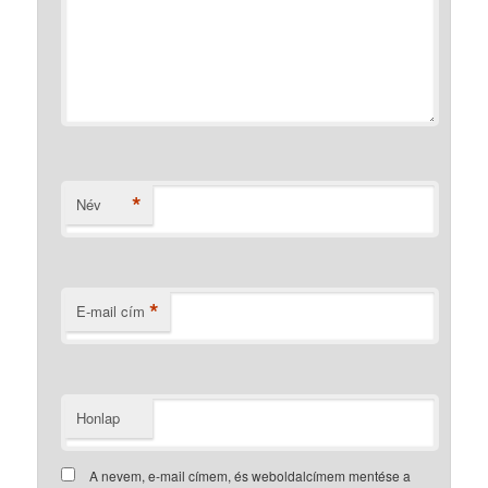
*
Név
*
E-mail cím
Honlap
A nevem, e-mail címem, és weboldalcímem mentése a