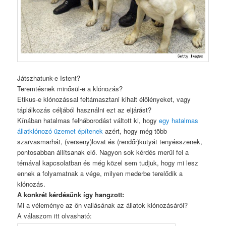
Játszhatunk-e Istent?
Teremtésnek minősül-e a klónozás?
Etikus-e klónozással feltámasztani kihalt élőlényeket, vagy
táplálkozás céljából használni ezt az eljárást?
Kínában hatalmas felháborodást váltott ki, hogy
egy hatalmas
állatklónozó üzemet építenek
azért, hogy még több
szarvasmarhát, (verseny)lovat és (rendőr)kutyát tenyésszenek,
pontosabban állítsanak elő. Nagyon sok kérdés merül fel a
témával kapcsolatban és még közel sem tudjuk, hogy mi lesz
ennek a folyamatnak a vége, milyen mederbe terelődik a
klónozás.
A konkrét kérdésünk így hangzott:
Mi a véleménye az ön vallásának az állatok klónozásáról?
A válaszom itt olvasható: