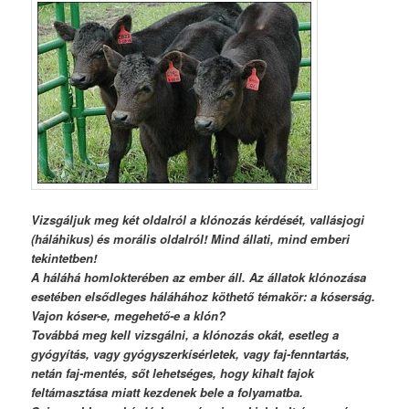
Vizsgáljuk meg két oldalról a klónozás kérdését, vallásjogi
(háláhikus) és morális oldalról! Mind állati, mind emberi
tekintetben!
A háláhá homlokterében az ember áll. Az állatok klónozása
esetében elsődleges háláhához köthető témakör: a kóserság.
Vajon kóser-e, megehető-e a klón?
Továbbá meg kell vizsgálni, a klónozás okát, esetleg a
gyógyítás, vagy gyógyszerkísérletek, vagy faj-fenntartás,
netán faj-mentés, sőt lehetséges, hogy kihalt fajok
feltámasztása miatt kezdenek bele a folyamatba.