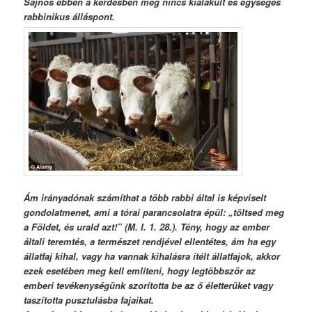
Sajnos ebben a kérdésben még nincs kialakult és egységes
rabbinikus álláspont.
Ám irányadónak számíthat a több rabbi által is képviselt
gondolatmenet, ami a tórai parancsolatra épül: „töltsed meg
a Földet, és urald azt!” (M. I. 1. 28.). Tény, hogy az ember
általi teremtés, a természet rendjével ellentétes, ám ha egy
állatfaj kihal, vagy ha vannak kihalásra ítélt állatfajok, akkor
ezek esetében meg kell említeni, hogy legtöbbször az
emberi tevékenységünk szorította be az ő életterüket vagy
taszította pusztulásba fajaikat.