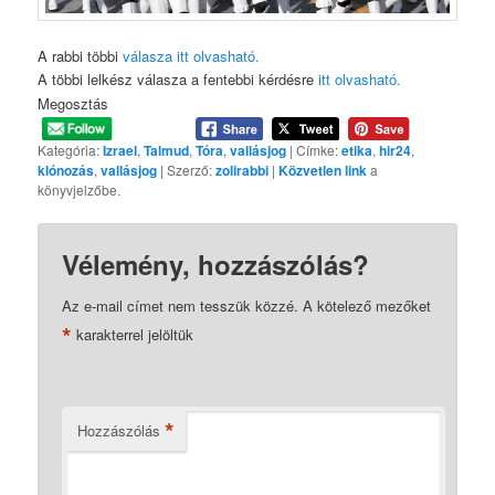
A rabbi többi
válasza itt olvasható.
A többi lelkész válasza a fentebbi kérdésre
itt olvasható.
Megosztás
Kategória:
Izrael
,
Talmud
,
Tóra
,
vallásjog
| Címke:
etika
,
hir24
,
klónozás
,
vallásjog
| Szerző:
zolirabbi
|
Közvetlen link
a
könyvjelzőbe.
Vélemény, hozzászólás?
Az e-mail címet nem tesszük közzé.
A kötelező mezőket
*
karakterrel jelöltük
*
Hozzászólás