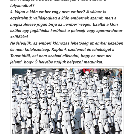
folyamatból?
4. Vajon a klón ember vagy nem ember? A válasz is
egyértelmű: vallásjogilag a klón embernek számít, mert a
megszületése jogán bírja az „ember”-séget. Ezáltal a klón
szülei egy jogállásba kerülnek a petesejt vagy sperma-donor
szülőkkel.
Ne feledjük, az emberi klónozás lehetőség az ember kezében
és nem kötelezettség. Kaptunk szellemet és tehetséget a
Teremtőtől, azt nem szabad elfeledni, hogy ez nem azt
jelenti, hogy Ő helyébe tudjuk helyezni magunkat.