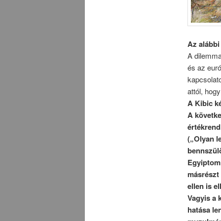
Az alábbi
A dilemma 
és az euró
kapcsolato
attól, hog
A Kibic k
A követke
értékrend
(„Olyan l
bennszülö
Egyiptom 
másrészt 
ellen is e
Vagyis a 
hatása le