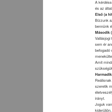
A kérdésse
és az álta
Első (a hit
Bízzunk az
bennünk é
Második (
Vallásjogi
sem ér ann
befogadó v
menekültek
Amit minda
szükségük
Harmadik 
Reálisnak 
szeretik 
életveszél
irányt.
Joguk van
kiderüljön