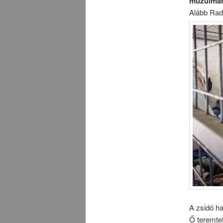
muzulmán
Alább Radn
A zsidó h
Ő teremtet