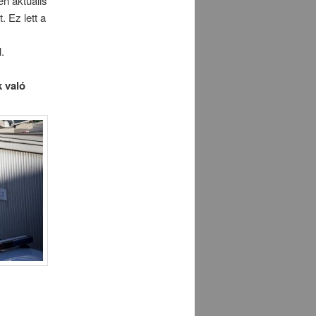
en aktuális
 Ez lett a
.
k való