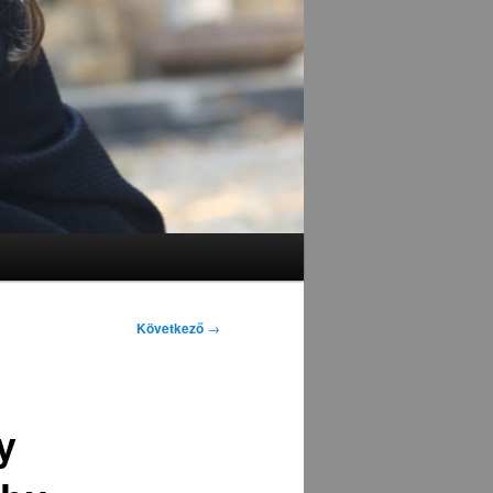
Következő
→
y