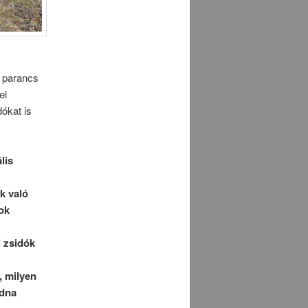
i parancs
el
ókat is
lis
k való
ok
i zsidók
, milyen
adna