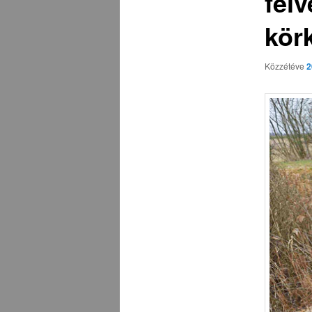
félv
kör
Közzétéve
2