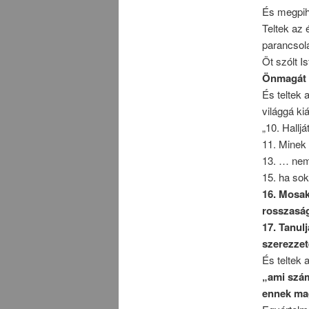
És megpih
Teltek az 
parancsol
Öt szólt I
Önmagát 
És teltek 
világgá kiá
„10. Hallj
11. Minek
13. … nem 
15. ha sok
16. Mosako
rosszaság
17. Tanulj
szerezzet
És teltek 
„ami szám
ennek ma