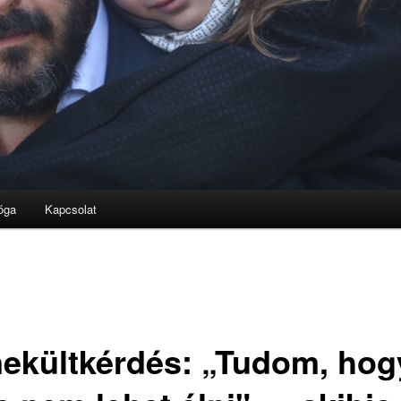
óga
Kapcsolat
ekültkérdés: „Tudom, hog