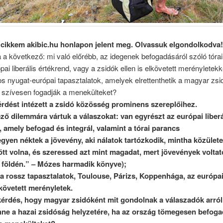
 cikkem akibic.hu honlapon jelent meg.
Olvassuk elgondolkodva!
a következő: mi való előrébb, az idegenek befogadásáról szóló tóra
pai liberális értékrend, vagy a zsidók ellen is elkövetett merényletekk
s nyugat-európai tapasztalatok, amelyek elrettenthetik a magyar zsid
y szívesen fogadják a menekülteket?
érdést intézett a zsidó közösség prominens szereplőihez.
ző dilemmára vártuk a válaszokat: van egyrészt az európai liberá
, amely befogad és integrál, valamint a tórai parancs
egyen néktek a jövevény, aki nálatok tartózkodik, mintha közülete
tt volna, és szeressed azt mint magadat, mert jövevények voltat
földén.” – Mózes harmadik könyve);
a rossz tapasztalatok, Toulouse, Párizs, Koppenhága, az európa
lkövetett merényletek.
kérdés, hogy magyar zsidóként mit gondolnak a válaszadók arról
nne a hazai zsidóság helyzetére, ha az ország tömegesen befog