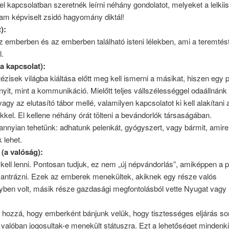
l kapcsolatban szeretnék leírni néhány gondolatot, melyeket a lelki
lam képviselt zsidó hagyomány diktál!
):
 emberben és az emberben található isteni lélekben, ami a teremtést
l.
a kapcsolat):
 tézisek világba kiáltása előtt meg kell ismerni a másikat, hiszen egy 
yit, mint a kommunikáció. Mielőtt teljes vállszélességgel odaállnánk
agy az elutasító tábor mellé, valamilyen kapcsolatot ki kell alakítani 
kel. El kellene néhány órát tölteni a bevándorlók társaságában.
nnyian tehetünk: adhatunk pelenkát, gyógyszert, vagy bármit, amire
 lehet.
(a valóság):
kell lenni. Pontosan tudjuk, ez nem „új népvándorlás”, amiképpen a p
mantrázni. Ezek az emberek menekültek, akiknek egy része valós
yben volt, másik része gazdasági megfontolásból vette Nyugat vagy 
 hozzá, hogy emberként bánjunk velük, hogy tisztességes eljárás so
, valóban jogosultak-e menekült státuszra. Ezt a lehetőséget minden