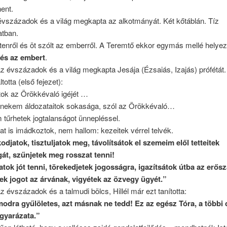
ent.
évszázadok és a világ megkapta az alkotmányát. Két kőtáblán. Tíz
atban.
stenről és öt szólt az emberről. A Teremtő ekkor egymás mellé helyez
és az embert
.
az évszázadok és a világ megkapta Jesája (Ézsaiás, Izajás) prófétát.
ltotta (első fejezet):
átok az Örökkévaló igéjét …
 nekem áldozataitok sokasága, szól az Örökkévaló…
tűrhetek jogtalanságot ünnepléssel.
at is imádkoztok, nem hallom: kezeitek vérrel telvék.
djatok, tisztuljatok meg, távolítsátok el szemeim elől tetteitek
át, szűnjetek meg rosszat tenni!
atok jót tenni, törekedjetek jogosságra, igazítsátok útba az erős
ek jogot az árvának, vigyétek az özvegy ügyét.”
az évszázadok és a talmudi bölcs, Hillél már ezt tanította:
odra gyűlöletes, azt másnak ne tedd! Ez az egész Tóra, a többi 
gyarázata.”