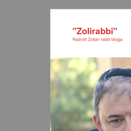
Tovább
az
elsődleges
"Zolirabbi"
tartalomra
Radnóti Zoltán rabbi blogja