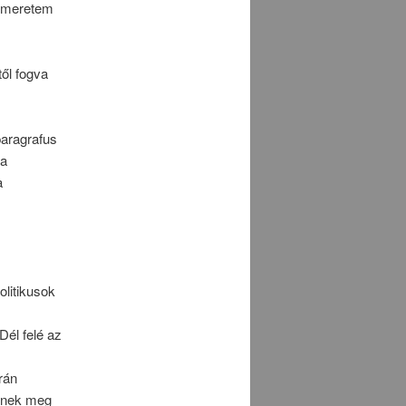
ismeretem
ől fogva
paragrafus
 a
a
olitikusok
Dél felé az
rán
kinek meg