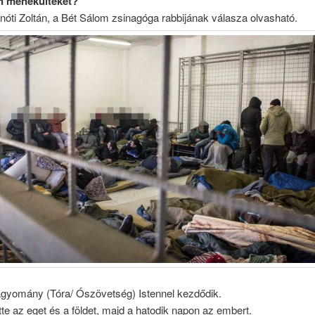
 menekülteket?
óti Zoltán, a Bét Sálom zsinagóga rabbijának válasza olvasható.
agyomány (Tóra/ Ószövetség) Istennel kezdődik.
te az eget és a földet, majd a hatodik napon az embert.