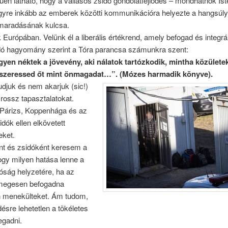
en látható, hogy a vallásos zsidó gondolatfejlődés – mondhatnók Ist
yre inkább az emberek közötti kommunikációra helyezte a hangsúlyt.
maradásának kulcsa.
nk Európában. Velünk él a liberális értékrend, amely befogad és integrál
idó hagyomány szerint a Tóra parancsa számunkra szent:
gyen néktek a jövevény, aki nálatok tartózkodik, mintha közülete
 szeressed őt mint önmagadat…”. (Mózes harmadik könyve).
djuk és nem akarjuk (sic!)
a rossz tapasztalatokat.
 Párizs, Koppenhága és az
idók ellen elkövetett
eket.
t és zsidóként keresem a
ogy milyen hatása lenne a
óság helyzetére, ha az
megesen befogadna
menekülteket. Ám tudom,
désre lehetetlen a tökéletes
egadni.