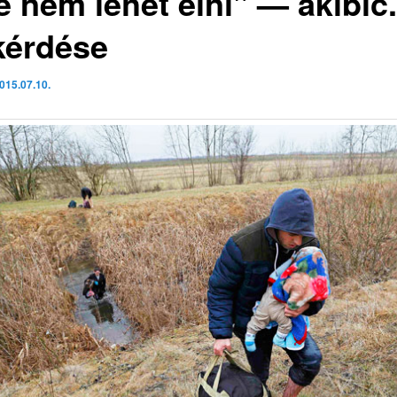
e nem lehet élni" — akibic
kérdése
015.07.10.