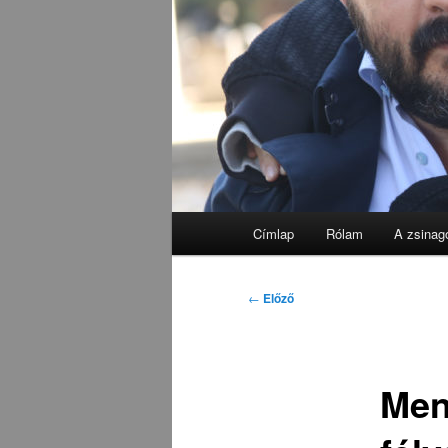
Fő
Címlap
Rólam
A zsinag
menü
Bejegyzés
←
Előző
navigáció
Men