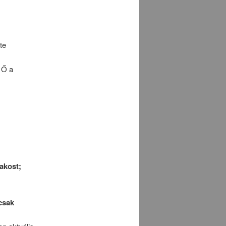
te
 Ő a
zakost;
csak