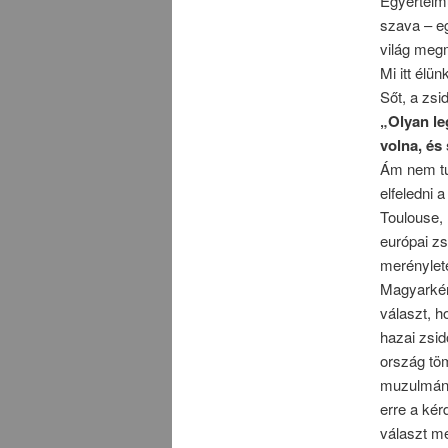
Egyértelmű
szava – eg
világ meg
Mi itt élü
Sőt, a zs
„Olyan le
volna, és
Ám nem tu
elfeledni 
Toulouse,
európai zs
merénylet
Magyarkén
választ, h
hazai zsid
ország tö
muzulmán 
erre a kér
választ m