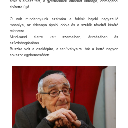
amit ő elveszített, a gyermekkori álmokat önmaga, önmagából
építette újjá.
Ő volt mindannyiunk számára a fölénk hajoló nagyszülő
mosolya, az édesapa ápoló jobbja és a szülők távolról kísérő
tekintete.
Mind-mind életre kelt szemeiben, érintésében és
szívdobogásában.
Büszke volt a családjára, a tanítványaira. bár a kettő nagyon
sokszor egybemosódott.