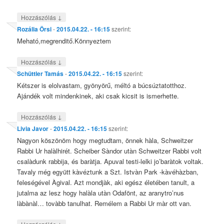
↓
Hozzászólás
Rozália Örsi
-
2015.04.22. - 16:15
szerint:
Meható,megrenditő.Könnyeztem
↓
Hozzászólás
Schüttler Tamás
-
2015.04.22. - 16:15
szerint:
Kétszer is elolvastam, gyönyörű, méltó a búcsúztatotthoz.
Ajándék volt mindenkinek, aki csak kicsit is ismerhette.
↓
Hozzászólás
Livia Javor
-
2015.04.22. - 16:15
szerint:
Nagyon köszönöm hogy megtudtam, önnek hàla, Schweitzer
Rabbi Ur halàlhirét. Scheiber Sàndor utàn Schweitzer Rabbi volt
csalàdunk rabbija, és baràtja. Apuval testi-lelki jo’baràtok voltak.
Tavaly még együtt kàvéztunk a Szt. Istvàn Park -kàvéhàzban,
feleségével Àgival. Azt mondjàk, aki egész életében tanult, a
jutalma az lesz hogy halàla utàn Odafönt, az aranytro’nus
làbànàl… tovàbb tanulhat. Remélem a Rabbi Ur màr ott van.
↓