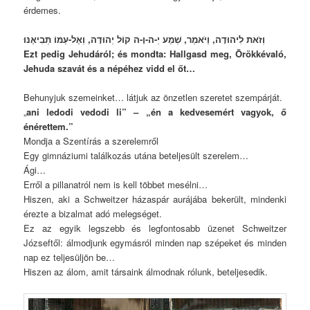
érdemes.
וְזֹאת לִיהוּדָה, וַיֹּאמַר, שְׁמַע יְ-ה-וָ-ה קוֹל יְהוּדָה, וְאֶל-עַמּוֹ תְּבִיאֶנּוּ
Ezt pedig Jehudáról; és mondta: Hallgasd meg, Örökkévaló,
Jehuda szavát és a népéhez vidd el őt…
Behunyjuk szemeinket… látjuk az önzetlen szeretet szempárját.
„
ani ledodi vedodi li” – „én a kedvesemért vagyok, ő
énérettem.”
Mondja a Szentírás a szerelemről
Egy gimnáziumi találkozás utána beteljesült szerelem…
Ági…
Erről a pillanatról nem is kell többet mesélni…
Hiszen, aki a Schweitzer házaspár aurájába bekerült, mindenki
érezte a bizalmat adó melegséget.
Ez az egyik legszebb és legfontosabb üzenet Schweitzer
Józseftől: álmodjunk egymásról minden nap szépeket és minden
nap ez teljesüljön be…
Hiszen az álom, amit társaink álmodnak rólunk, beteljesedik.