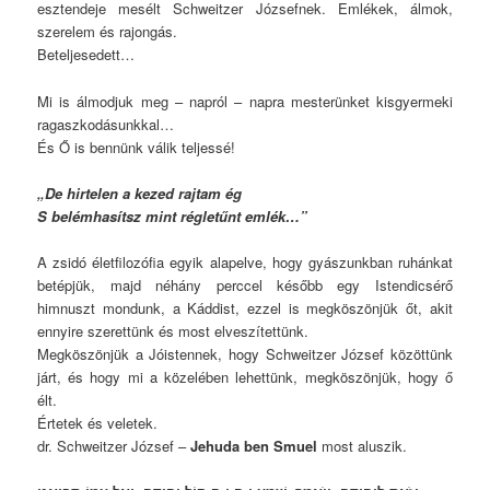
esztendeje mesélt Schweitzer Józsefnek. Emlékek, álmok,
szerelem és rajongás.
Beteljesedett…
Mi is álmodjuk meg – napról – napra mesterünket kisgyermeki
ragaszkodásunkkal…
És Ő is bennünk válik teljessé!
„De hirtelen a kezed rajtam ég
S belémhasítsz mint régletűnt emlék…”
A zsidó életfilozófia egyik alapelve, hogy gyászunkban ruhánkat
betépjük, majd néhány perccel később egy Istendicsérő
himnuszt mondunk, a Káddist, ezzel is megköszönjük őt, akit
ennyire szerettünk és most elveszítettünk.
Megköszönjük a Jóistennek, hogy Schweitzer József közöttünk
járt, és hogy mi a közelében lehettünk, megköszönjük, hogy ő
élt.
Értetek és veletek.
dr. Schweitzer József –
Jehuda ben Smuel
most aluszik.