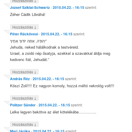
↓
Hozzászólás
Jozsef Sziklai-Schwartz
-
2015.04.22. - 16:15
szerint:
Zéher Cádik Libráhá!
↓
Hozzászólás
Péter Ráckövesi
-
2015.04.22. - 16:15
szerint:
יְהוּדָה, אַתָּה יוֹדוּךָ אַחֶיךָ”
Jehuda, neked hálálkodnak a testvéreid.
Izrael, a zsidó nép ősatyja, ezekkel a szavakkal áldja meg
kedvenc fiát, Jehudát.”
↓
Hozzászólás
András Réz
-
2015.04.22. - 16:15
szerint:
Köszi Zoli!!!! Ez nagyon komoly, hozzá méltó nekrológ volt!!!
↓
Hozzászólás
Politzer Sándor
-
2015.04.22. - 16:15
szerint:
Lelke legyen bekötve az élet kötelékébe…………..
↓
Hozzászólás
Mari Járóka
-
2015.04.22. - 16:15
szerint: