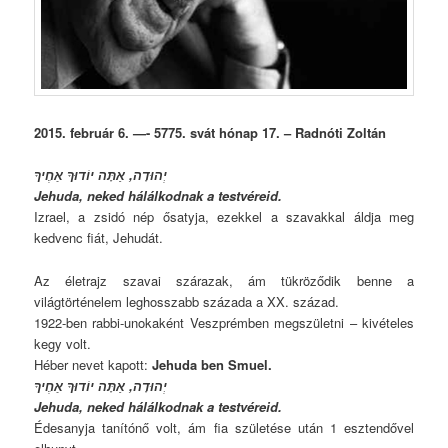
2015. február 6. —- 5775. svát hónap 17. – Radnóti Zoltán
יְהוּדָה, אַתָּה יוֹדוּךָ אַחֶיךָ
Jehuda, neked hálálkodnak a testvéreid.
Izrael, a zsidó nép ősatyja, ezekkel a szavakkal áldja meg
kedvenc fiát, Jehudát.
Az életrajz szavai szárazak, ám tükröződik benne a
világtörténelem leghosszabb százada a XX. század.
1922-ben rabbi-unokaként Veszprémben megszületni – kivételes
kegy volt.
Héber nevet kapott:
Jehuda ben Smuel.
יְהוּדָה, אַתָּה יוֹדוּךָ אַחֶיךָ
Jehuda, neked hálálkodnak a testvéreid.
Édesanyja tanítónő volt, ám fia születése után 1 esztendővel