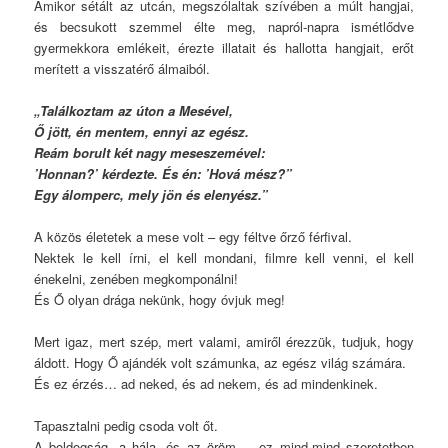
Amikor sétált az utcán, megszólaltak szívében a múlt hangjai,
és becsukott szemmel élte meg, napról-napra ismétlődve
gyermekkora emlékeit, érezte illatait és hallotta hangjait, erőt
merített a visszatérő álmaiból.
„Találkoztam az úton a Mesével,
Ő jött, én mentem, ennyi az egész.
Reám borult két nagy meseszemével:
’Honnan?’ kérdezte. És én: ’Hová mész?”
Egy álomperc, mely jön és elenyész.”
A közös életetek a mese volt – egy féltve őrző férfival.
Nektek le kell írni, el kell mondani, filmre kell venni, el kell
énekelni, zenében megkomponálni!
És Ő olyan drága nekünk, hogy óvjuk meg!
Mert igaz, mert szép, mert valami, amiről érezzük, tudjuk, hogy
áldott. Hogy Ő ajándék volt számunka, az egész világ számára.
És ez érzés… ad neked, és ad nekem, és ad mindenkinek.
Tapasztalni pedig csoda volt őt.
A boldogság, a hála, és az öröm, – ez mind-mind szeretetben