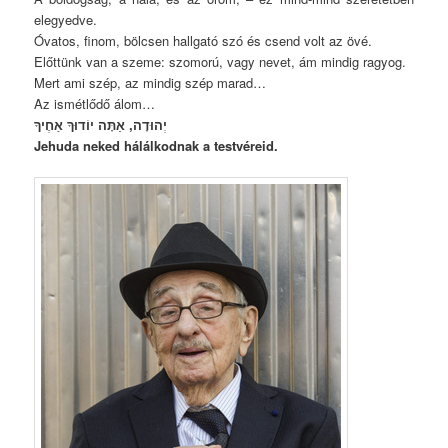
elegyedve.
Óvatos, finom, bölcsen hallgató szó és csend volt az övé.
Előttünk van a szeme: szomorú, vagy nevet, ám mindig ragyog.
Mert ami szép, az mindig szép marad…
Az ismétlődő álom…
יְהוּדָה, אַתָּה יוֹדוּךָ אַחֶיךָ
Jehuda neked hálálkodnak a testvéreid.