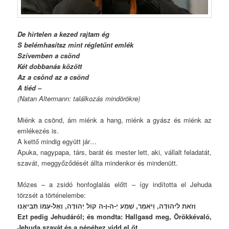
De hirtelen a kezed rajtam ég
S belémhasítsz mint régletűnt emlék
Szívemben a csönd
Két dobbanás között
Az a csönd az a csönd
A tiéd –
(Natan Altermann: találkozás mindörökre)
Miénk a csönd, ám miénk a hang, miénk a gyász és miénk az
emlékezés is.
A kettő mindig együtt jár…
Apuka, nagypapa, társ, barát és mester lett, aki, vállalt feladatát,
szavát, meggyőződését állta mindenkor és mindenütt.
Mózes – a zsidó honfoglalás előtt – így indította el Jehuda
törzsét a történelembe:
וְזֹאת לִיהוּדָה, וַיֹּאמַר, שְׁמַע יְ-ה-וָ-ה קוֹל יְהוּדָה, וְאֶל-עַמּוֹ תְּבִיאֶנּוּ
Ezt pedig Jehudáról; és mondta: Hallgasd meg, Örökkévaló,
Jehuda szavát és a népéhez vidd el őt…