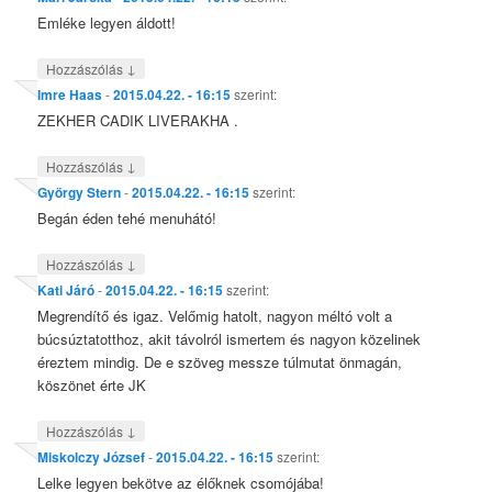
Emléke legyen áldott!
↓
Hozzászólás
Imre Haas
-
2015.04.22. - 16:15
szerint:
ZEKHER CADIK LIVERAKHA .
↓
Hozzászólás
György Stern
-
2015.04.22. - 16:15
szerint:
Begán éden tehé menuhátó!
↓
Hozzászólás
Kati Járó
-
2015.04.22. - 16:15
szerint:
Megrendítő és igaz. Velőmig hatolt, nagyon méltó volt a
búcsúztatotthoz, akit távolról ismertem és nagyon közelinek
éreztem mindig. De e szöveg messze túlmutat önmagán,
köszönet érte JK
↓
Hozzászólás
Miskolczy József
-
2015.04.22. - 16:15
szerint:
Lelke legyen bekötve az élőknek csomójába!