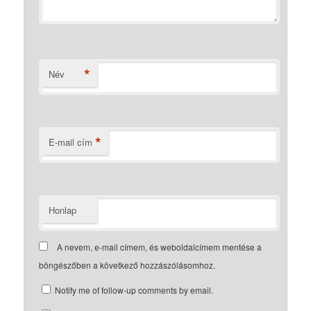
*
Név
*
E-mail cím
Honlap
A nevem, e-mail címem, és weboldalcímem mentése a
böngészőben a következő hozzászólásomhoz.
Notify me of follow-up comments by email.