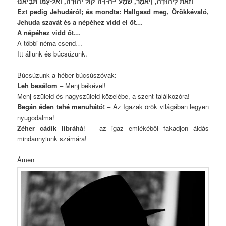
וְזֹאת לִיהוּדָה, וַיֹּאמַר, שְׁמַע יְ-ה-וָ-ה קוֹל יְהוּדָה, וְאֶל-עַמּוֹ תְּבִיאֶנּוּ
Ezt pedig Jehudáról; és mondta: Hallgasd meg, Örökkévaló,
Jehuda szavát és a népéhez vidd el őt…
A népéhez vidd őt…
A többi néma csend…
Itt állunk és búcsúzunk.
Búcsúzunk a héber búcsúszóvak:
Leh besálom
– Menj békével!
Menj szüleid és nagyszüleid közelébe, a szent találkozóra! —
Begán éden tehé menuhátó!
– Az Igazak örök világában legyen
nyugodalma!
Zéher cádik libráhá
! – az igaz emlékéből fakadjon áldás
mindannyiunk számára!
Ámen