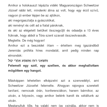
Amikor a holokauszt tépázta vidéki Magyarországon Schweitzer
József rabbi lett, mindenki álma az volt, hogy egy érző szívű,
nagyon jó ember lépjen be az ajtókon,
aki megvigasztalja a gyászolókat,
aki reményt és célt ad a fiatal pároknak,
és aki az elégetett betűket összegyűjti és odaadja a 13 éves
fiúknak, hogy abból a Tóra szent szavait összeolvassák.
Megtette. De még hogyan!
Amikor ezt a beszédet írtam – értettem meg igazándiból
Jeremiás próféta híres mondatát, amit pedig minden nap
elmondok:
וַתִּשָּׂאֵנִי רוּחַ וָאֶשְׁמַע אַחֲרַי קוֹל
Felemelt egy szél, egy szellem, és akkor meghallottam
mögöttem egy hangot.
Másképpen lehetetlen elképzelni azt a szenvedélyt, ami
Schweitzer Józsefet felemelte. Ahogyan rajongva szeretett
tanítani, nemcsak órán, konferenciákon, hanem bármikor, az
utcán, a folyosón, vagy amikor belénk karolt és sétáltunk az
utcán.
Megtanultuk tőle, ha valaki nem így csinálja, akkor nem is