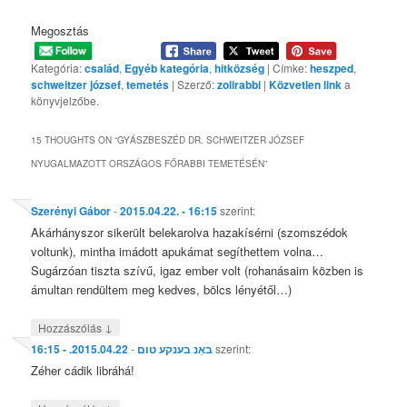
Megosztás
Kategória:
család
,
Egyéb kategória
,
hitközség
| Címke:
heszped
,
schweitzer józsef
,
temetés
| Szerző:
zolirabbi
|
Közvetlen link
a
könyvjelzőbe.
15 THOUGHTS ON “
GYÁSZBESZÉD DR. SCHWEITZER JÓZSEF
NYUGALMAZOTT ORSZÁGOS FŐRABBI TEMETÉSÉN
”
Szerényi Gábor
-
2015.04.22. - 16:15
szerint:
Akárhányszor sikerült belekarolva hazakísérni (szomszédok
voltunk), mintha imádott apukámat segíthettem volna…
Sugárzóan tiszta szívű, igaz ember volt (rohanásaim közben is
ámultan rendültem meg kedves, bölcs lényétől…)
↓
Hozzászólás
2015.04.22. - 16:15
-
באַנ בענקע טום
szerint:
Zéher cádik libráhá!