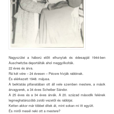
Nagyszülei a háború előtt elhunytak és édesapját 1944-ben
Auschwitzba deportálták ahol meggyilkolták.
22 éves és árva.
Rá két vére – 24 évesen – Pécsre hívják rabbinak.
És elérkezett 1948. májusa.
A beiktatás pillanatában ott áll vele szemben mestere, a másik
árvagyerek, a 34 éves Scheiber Sándor.
A 25 éves és a 34 éves árvák. A 20. század második felének
legmeghatározóbb zsidó vezetői és rabbijai.
Ketten akkor már többet éltek át, mint sokan mi itt együtt.
És miről mesél neki ott a mestere?