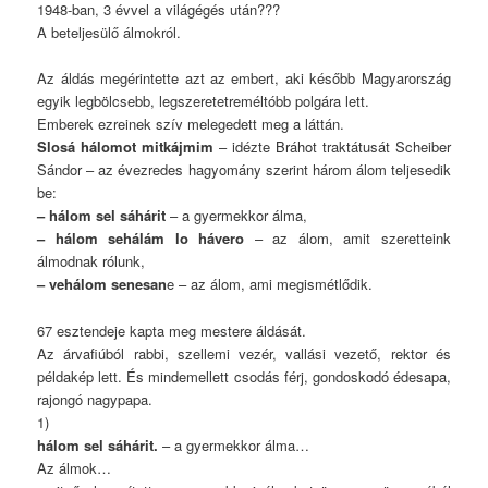
1948-ban, 3 évvel a világégés után???
A beteljesülő álmokról.
Az áldás megérintette azt az embert, aki később Magyarország
egyik legbölcsebb, legszeretetreméltóbb polgára lett.
Emberek ezreinek szív melegedett meg a láttán.
Slosá hálomot mitkájmim
– idézte Bráhot traktátusát Scheiber
Sándor – az évezredes hagyomány szerint három álom teljesedik
be:
– hálom sel sáhárit
– a gyermekkor álma,
– hálom sehálám lo hávero
– az álom, amit szeretteink
álmodnak rólunk,
– vehálom senesan
e – az álom, ami megismétlődik.
67 esztendeje kapta meg mestere áldását.
Az árvafiúból rabbi, szellemi vezér, vallási vezető, rektor és
példakép lett. És mindemellett csodás férj, gondoskodó édesapa,
rajongó nagypapa.
1)
hálom sel sáhárit.
– a gyermekkor álma…
Az álmok…