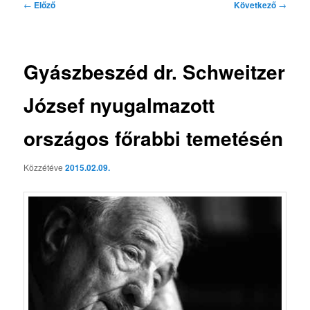
Bejegyzés
←
Előző
Következő
→
navigáció
Gyászbeszéd dr. Schweitzer
József nyugalmazott
országos főrabbi temetésén
Közzétéve
2015.02.09.