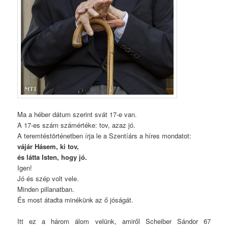
Ma a héber dátum szerint svát 17-e van.
A 17-es szám számértéke: tov, azaz jó.
A teremtéstörténetben írja le a Szentíárs a híres mondatot:
vájár Hásem, ki tov,
és látta Isten, hogy jó.
Igen!
Jó és szép volt vele.
Minden pillanatban.
És most átadta minékünk az ő jóságát.
Itt ez a három álom velünk, amiről Scheiber Sándor 67