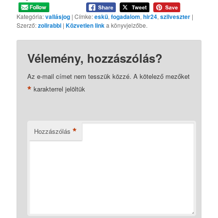
Kategória:
vallásjog
| Címke:
eskü
,
fogadalom
,
hir24
,
szilveszter
|
Szerző:
zolirabbi
|
Közvetlen link
a könyvjelzőbe.
Vélemény, hozzászólás?
Az e-mail címet nem tesszük közzé.
A kötelező mezőket
*
karakterrel jelöltük
*
Hozzászólás