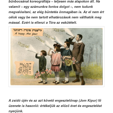
bűnbocsánat koreográfiája – teljesen más alapokon áll. Ha
valamit – egy számunkra fontos dolgot –, nem tudunk
megvalósítani, az elég büntetés önmagában is. Az el nem ért
célok vagy be nem tartott elhatározások nem válthatók meg
mással. Ezért is ellenzi a Tóra az eskütételt.
A zsidó újév és az azt követő engesztelőnap (Jom Kipur) fő
üzenete is hasonló: értékeljük az előző évet és engesztelést
nyerjünk.