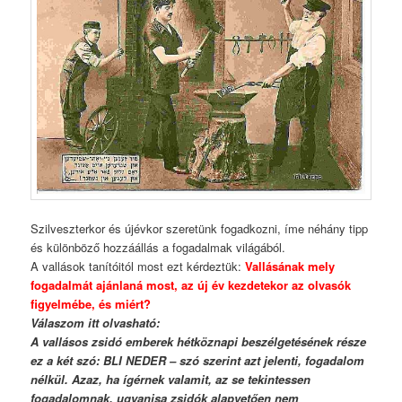
Szilveszterkor és újévkor szeretünk fogadkozni, íme néhány tipp
és különböző hozzáállás a fogadalmak világából.
A vallások tanítóitól most ezt kérdeztük:
Vallásának mely
fogadalmát ajánlaná most, az új év kezdetekor az olvasók
figyelmébe, és miért?
Válaszom itt olvasható:
A vallásos zsidó emberek hétköznapi beszélgetésének része
ez a két szó: BLI NEDER – szó szerint azt jelenti, fogadalom
nélkül. Azaz, ha ígérnek valamit, az se tekintessen
fogadalomnak, ugyanisa zsidók alapvetően nem