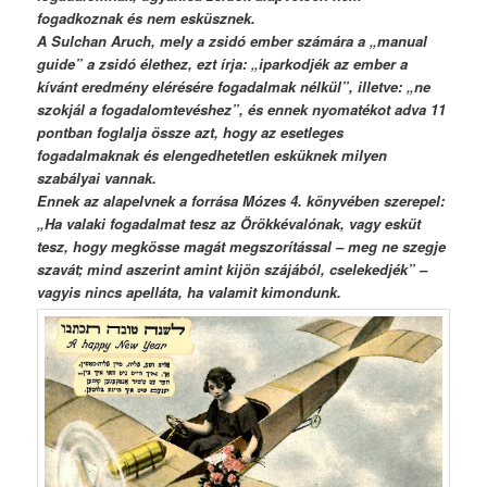
fogadkoznak és nem esküsznek.
A Sulchan Aruch, mely a zsidó ember számára a „manual
guide” a zsidó élethez, ezt írja: „iparkodjék az ember a
kívánt eredmény elérésére fogadalmak nélkül”, illetve: „ne
szokjál a fogadalomtevéshez”, és ennek nyomatékot adva 11
pontban foglalja össze azt, hogy az esetleges
fogadalmaknak és elengedhetetlen esküknek milyen
szabályai vannak.
Ennek az alapelvnek a forrása Mózes 4. könyvében szerepel:
„Ha valaki fogadalmat tesz az Örökkévalónak, vagy esküt
tesz, hogy megkösse magát megszorítással – meg ne szegje
szavát; mind aszerint amint kijön szájából, cselekedjék” –
vagyis nincs apelláta, ha valamit kimondunk.