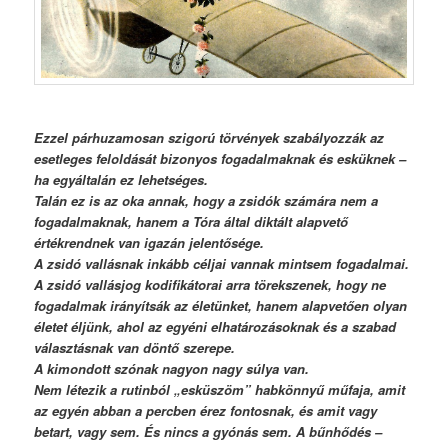
Ezzel párhuzamosan szigorú törvények szabályozzák az
esetleges feloldását bizonyos fogadalmaknak és esküknek –
ha egyáltalán ez lehetséges.
Talán ez is az oka annak, hogy a zsidók számára nem a
fogadalmaknak, hanem a Tóra által diktált alapvető
értékrendnek van igazán jelentősége.
A zsidó vallásnak inkább céljai vannak mintsem fogadalmai.
A zsidó vallásjog kodifikátorai arra törekszenek, hogy ne
fogadalmak irányítsák az életünket, hanem alapvetően olyan
életet éljünk, ahol az egyéni elhatározásoknak és a szabad
választásnak van döntő szerepe.
A kimondott szónak nagyon nagy súlya van.
Nem létezik a rutinból „esküszöm” habkönnyű műfaja, amit
az egyén abban a percben érez fontosnak, és amit vagy
betart, vagy sem. És nincs a gyónás sem. A bűnhődés –