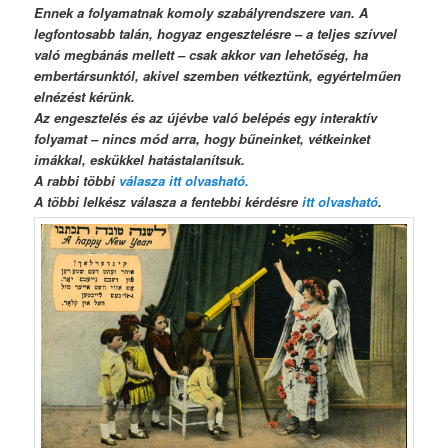
Ennek a folyamatnak komoly szabályrendszere van. A
legfontosabb talán, hogyaz engesztelésre – a teljes szívvel
való megbánás mellett – csak akkor van lehetőség, ha
embertársunktól, akivel szemben vétkeztünk, egyértelműen
elnézést kérünk.
Az engesztelés és az újévbe való belépés egy interaktív
folyamat – nincs mód arra, hogy bűneinket, vétkeinket
imákkal, eskükkel hatástalanítsuk.
A rabbi többi
válasza itt olvasható.
A többi lelkész válasza a fentebbi kérdésre
itt olvasható
.