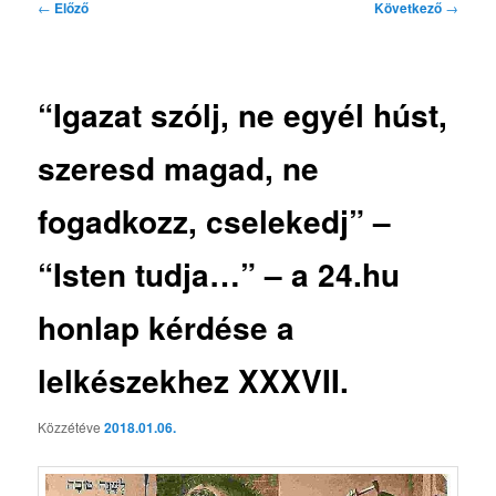
Bejegyzés
←
Előző
Következő
→
navigáció
“Igazat szólj, ne egyél húst,
szeresd magad, ne
fogadkozz, cselekedj” –
“Isten tudja…” – a 24.hu
honlap kérdése a
lelkészekhez XXXVII.
Közzétéve
2018.01.06.