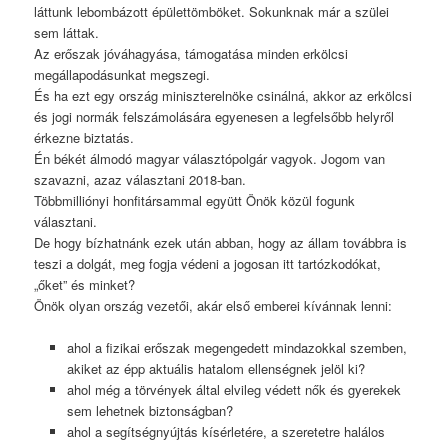
láttunk lebombázott épülettömböket. Sokunknak már a szülei
sem láttak.
Az erőszak jóváhagyása, támogatása minden erkölcsi
megállapodásunkat megszegi.
És ha ezt egy ország miniszterelnöke csinálná, akkor az erkölcsi
és jogi normák felszámolására egyenesen a legfelsőbb helyről
érkezne biztatás.
Én békét álmodó magyar választópolgár vagyok. Jogom van
szavazni, azaz választani 2018-ban.
Többmilliónyi honfitársammal együtt Önök közül fogunk
választani.
De hogy bízhatnánk ezek után abban, hogy az állam továbbra is
teszi a dolgát, meg fogja védeni a jogosan itt tartózkodókat,
„őket” és minket?
Önök olyan ország vezetői, akár első emberei kívánnak lenni:
ahol a fizikai erőszak megengedett mindazokkal szemben,
akiket az épp aktuális hatalom ellenségnek jelöl ki?
ahol még a törvények által elvileg védett nők és gyerekek
sem lehetnek biztonságban?
ahol a segítségnyújtás kísérletére, a szeretetre halálos