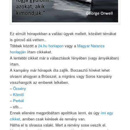
Ez elmúlt hónapokban a vallási ügyek mellett, közéleti témákat
is górcső alá vettem..
Többek között a
24.hu honlapon
vagy a
Magyar Narancs
honlapján
írtam cikkeket.
A lentebbi cikket már a választások fényében (vagy árnyékában)
írtam.
A kampány már hónapok óta zajlik. Borzasztó híreket lehet
olvasni ahogyan a Brüsszel, a migráns vagy Soros kampány
visszhangzik az emberek lelkében.
–
Öcsény
–
Kömlő
–
Perbál
– stb…
Ennek ellenére megpróbáltam apolitikus lenni, és úgy
írni egy
cikket
, amiben csak kérések és remény van.
Hátha el is olvassa valaki. Mert a remény sose veszik el.