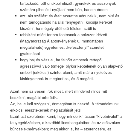
tartózkodó, otthonukból elűzött gyerekek és asszonyok
számára pihenést nyújtani nem bűn, hanem érdem
azt, aki szállást és ételt szeretne adni nekik, nem oké és
nem támogatandó halállal fenyegetni, kocsija kerekét
kiszúrni, ha mégoly átélhető félelem szüli is
rabbiként miért tartom fontosnak a sokszor idézett
(Magyarország Alaptörvényének 6. mondatában
megtalálható) egyetemes, „keresztényi” szeretet
gyakorlását
hogy baj és vészjel, ha felnőtt emberek rettegő,
agresszívvá váló tömegei olykor képtelenek olyan alapvető
emberi (erkölcsi) szintet elérni, amit már a nyolcéves
kislányomnak is megtanítok, és ő megérti.
Azért nem szívesen írok most, mert minderről nincs mit
beszélni, magától értetődik.
Az, ha le kell szögezni, önmagában is riasztó. A társadalmunk
erkölcsi eresztékeinek meglazulását jelzi.
Ezért azt szeretném kérni, hogy mindenki lásson “kivetnivalót” a
fenyegetőzésben, a kezdődő lincshangulatban és az erőszakos
bűncselekményekben; még akkor is, ha – szerencsére, ez