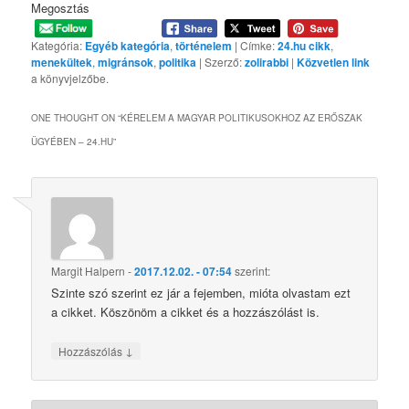
Megosztás
Kategória:
Egyéb kategória
,
történelem
| Címke:
24.hu cikk
,
menekültek
,
migránsok
,
politika
| Szerző:
zolirabbi
|
Közvetlen link
a könyvjelzőbe.
ONE THOUGHT ON “
KÉRELEM A MAGYAR POLITIKUSOKHOZ AZ ERŐSZAK
ÜGYÉBEN – 24.HU
”
Margit Halpern
-
2017.12.02. - 07:54
szerint:
Szinte szó szerint ez jár a fejemben, mióta olvastam ezt
a cikket. Köszönöm a cikket és a hozzászólást is.
↓
Hozzászólás