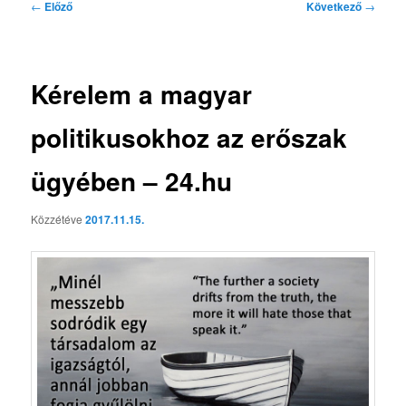
Bejegyzés
←
Előző
Következő
→
navigáció
Kérelem a magyar
politikusokhoz az erőszak
ügyében – 24.hu
Közzétéve
2017.11.15.