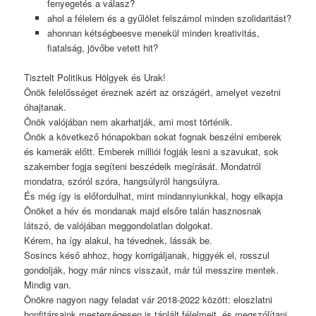
fenyegetés a válasz?
ahol a félelem és a gyűlölet felszámol minden szolidaritást?
ahonnan kétségbeesve menekül minden kreativitás,
fiatalság, jövőbe vetett hit?
Tisztelt Politikus Hölgyek és Urak!
Önök felelősséget éreznek azért az országért, amelyet vezetni
óhajtanak.
Önök valójában nem akarhatják, ami most történik.
Önök a következő hónapokban sokat fognak beszélni emberek
és kamerák előtt. Emberek milliói fogják lesni a szavukat, sok
szakember fogja segíteni beszédeik megírását. Mondatról
mondatra, szóról szóra, hangsúlyról hangsúlyra.
És még így is előfordulhat, mint mindannyiunkkal, hogy elkapja
Önöket a hév és mondanak majd elsőre talán hasznosnak
látszó, de valójában meggondolatlan dolgokat.
Kérem, ha így alakul, ha tévednek, lássák be.
Sosincs késő ahhoz, hogy korrigáljanak, higgyék el, rosszul
gondolják, hogy már nincs visszaút, már túl messzire mentek.
Mindig van.
Önökre nagyon nagy feladat vár 2018-2022 között: eloszlatni
honfitársaink mesterségesen is táplált félelmeit, és megszólítani