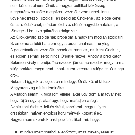
nem kéne szólnom. Önök a magyar politikai közösség
meghatározott időre megbízott vezetői szeretnének lenni,
ügyeinek intézői, szolgái, én pedig az Önökénél, az elődeikénél
és az utódaikénál, minden földi vezetőnél nagyobb hatalom, a
“Seregek Ura” szolgálatában dolgozom.
Az Örökkévaló szolgáinak próbálom a magyam módján szolgálni.
Számomra a földi hatalom egyszerűen unalmas. Tényleg.
A generációk és vezetőik jönnek és mennek, amiként Önök is,
és ebben semmi sértő nincs Önökre nézve. Ahogy a prédikátor,
Salamon király mondja, “nemzedék jön és nemzedék megy, ám a
világ örökkön megmarad”, csak Isten teremtett világa és Ő maga
örök.
Nekem, higgyék el, egészen mindegy, Önök közül ki lesz
Magyarország miniszterelnöke.
A világon semmi kifogásom ellene, akár úgy dönt a magyar nép,
hogy jöjjön egy új, akár úgy, hogy maradjon a régi.
Az viszont érdekel lelkészként, rabbiként, hogy milyen
országban, milyen erkölcsi körülmények között élek.
Nagyon nem szeretek arról publicisztikát írni, hogy:
minden szempontból ellenőrzött, azaz törvényesen itt