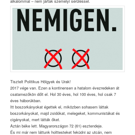
alkalommal – nem jártak személyi sérüléssel.
Tisztelt Politikus Hölgyek és Urak!
2017 vége van. Ezen a kontinensen a hatalom évezredeken át
csatamezőkön dőlt el. Hol 30 éves, hol 100 éves, hol csak 7
éves háborúkban.
Itt boszorkányokat égettek el, miközben sohasem láttak
boszorkányokat, majd zsidókat, melegeket, kommunistákat és
cigányokat, mert látták őket.
Aztán béke lett. Magyarországon 72 (61) esztendeje.
És mi már nem láttunk holttesteket feküdni az utcán, nem