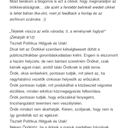
Most berakom a blogomra is ezt a cikket, hogy megmaradjon az
örökkévalóságnak…
(de azért a fentebbi belinkelt eredeti cikket
is lehet bátran like-olni, mert jó feedback a honlap és az
archivum számára. :))
„Térjetek vissza az erős városba, ti, a reménynek foglyai!”
(Zehárjáh 9/12)
Tisztelt Politikus Hölgyek és Urak!
Divat lett az Önökkel szembeni kétségbeesett dühöt a
publicisztikákban gorombáskodásban kiélni. Engem is elszomorít
a hazám helyzete, de nem bántani szeretném Önöket, csak
kérnék egyet-mást, amitől talán Önöknek is jobb lenne.
Önök, okos emberként, pontosan tudják, mit jelent az, ha
nagyhatalmú vezetők cinkosan helyeslik az erőszakot.
Önök pontosan tudják, mit produkálhat a közbeszéd végzetes
elzüllése, minden erkölcsi közmegegyezés felbomlása.
Önök pontosan tudják, hogy erőszakkal fenyegetni,
lincshangulatot teremteni nem veszélytelen.
Önök mindezt nem akarhatják. Kérem, szóljanak, hogy nem is
így gondolták ezt az egészet.
Tisztelt Politikus Hölgyek és Urak!
Nekem Önökhöz, ha a dolgok a maguk medrében folynának,