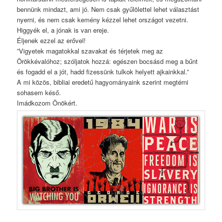
bennünk mindazt, ami jó. Nem csak gyűlölettel lehet választást
nyerni, és nem csak kemény kézzel lehet országot vezetni.
Higgyék el, a jónak is van ereje.
Éljenek ezzel az erővel!
”Vigyetek magatokkal szavakat és térjetek meg az
Örökkévalóhoz; szóljatok hozzá: egészen bocsásd meg a bűnt
és fogadd el a jót, hadd fizessünk tulkok helyett ajkainkkal.”
A mi közös, bibliai eredetű hagyományaink szerint megtérni
sohasem késő.
Imádkozom Önökért.