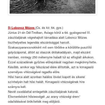
5) Loboncz Mózes
(Cs. és kir. 64. gye.)
Június 21-én Dél-Tirolban, Asiago körül a 64. gyalogezred III.
zászlóaljának végrehajtott támadása alatt Loboncz Mózes
tiszthelyettes legendás elszántsággal harcolt.
Szakaszparancsnokként mit sem törődve a körülötte pusztító
golyózáporral, áttört az olaszok drótakadályain, majd elszánt
iramban, mintegy 250 méternyire haladt túl az elfoglalt árkokon.
Ezzel századának győztes előrejutását nagyban megkönnyítette.
Később, amikor egy félszázad élére állították, azt is kimagasló
személyes vitézségével ragadta előre.
Hősi harca alatt azonban halálos lövést kapott és sikerei
színhelyén halt hősi halált. Kimagasló vitézségének híre
szárnyra kelt.
Nevét csodálattal emlegették zászlóaljának katonái.
Elismerésként hősiességét „az arany vitézségi érem”
odaítélésével örökítették meg elöljárói.