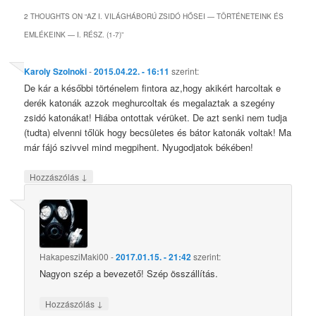
2 THOUGHTS ON “
AZ I. VILÁGHÁBORÚ ZSIDÓ HŐSEI — TÖRTÉNETEINK ÉS
EMLÉKEINK — I. RÉSZ. (1-7)
”
Karoly Szolnoki
-
2015.04.22. - 16:11
szerint:
De kár a későbbi történelem fintora az,hogy akikért harcoltak e
derék katonák azzok meghurcoltak és megalaztak a szegény
zsidó katonákat! Hiába ontottak vérüket. De azt senki nem tudja
(tudta) elvenni tőlük hogy becsületes és bátor katonák voltak! Ma
már fájó szivvel mind megpihent. Nyugodjatok békében!
↓
Hozzászólás
HakapesziMaki00
-
2017.01.15. - 21:42
szerint:
Nagyon szép a bevezető! Szép összállítás.
↓
Hozzászólás