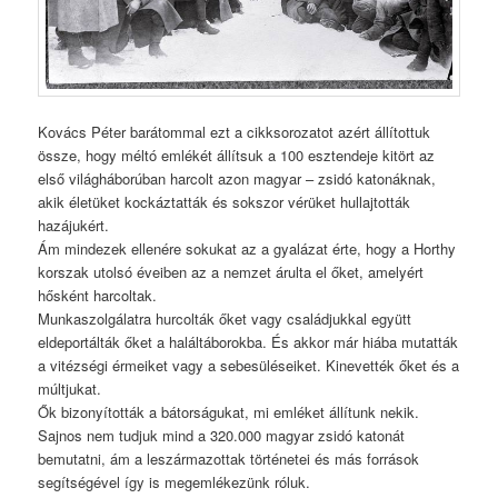
Kovács Péter barátommal ezt a cikksorozatot azért állítottuk
össze, hogy méltó emlékét állítsuk a 100 esztendeje kitört az
első világháborúban harcolt azon magyar – zsidó katonáknak,
akik életüket kockáztatták és sokszor vérüket hullajtották
hazájukért.
Ám mindezek ellenére sokukat az a gyalázat érte, hogy a Horthy
korszak utolsó éveiben az a nemzet árulta el őket, amelyért
hősként harcoltak.
Munkaszolgálatra hurcolták őket vagy családjukkal együtt
eldeportálták őket a haláltáborokba. És akkor már hiába mutatták
a vitézségi érmeiket vagy a sebesüléseiket. Kinevették őket és a
múltjukat.
Ők bizonyították a bátorságukat, mi emléket állítunk nekik.
Sajnos nem tudjuk mind a 320.000 magyar zsidó katonát
bemutatni, ám a leszármazottak történetei és más források
segítségével így is megemlékezünk róluk.