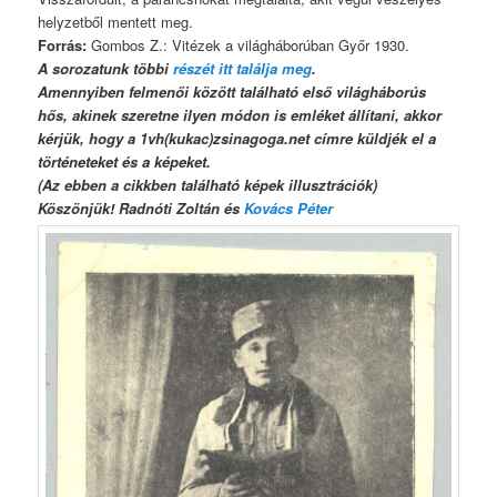
helyzetből mentett meg.
Forrás:
Gombos Z.: Vitézek a világháborúban Győr 1930.
A sorozatunk többi
részét itt találja meg
.
Amennyiben felmenői között található első világháborús
hős, akinek szeretne ilyen módon is emléket állítani, akkor
kérjük, hogy a
1vh(kukac)zsinagoga.net
címre küldjék el a
történeteket és a képeket.
(Az ebben a cikkben található képek illusztrációk)
Köszönjük! Radnóti Zoltán és
Kovács Péter