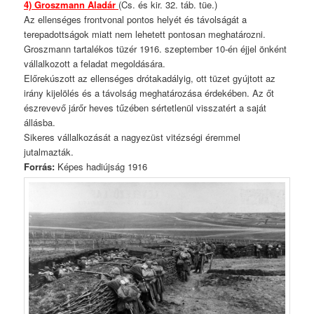
4) Groszmann Aladár
(Cs. és kir. 32. táb. tüe.)
Az ellenséges frontvonal pontos helyét és távolságát a
terepadottságok miatt nem lehetett pontosan meghatározni.
Groszmann tartalékos tüzér 1916. szeptember 10-én éjjel önként
vállalkozott a feladat megoldására.
Előrekúszott az ellenséges drótakadályig, ott tüzet gyújtott az
irány kijelölés és a távolság meghatározása érdekében. Az őt
észrevevő járőr heves tűzében sértetlenül visszatért a saját
állásba.
Sikeres vállalkozását a nagyezüst vitézségi éremmel
jutalmazták.
Forrás:
Képes hadiújság 1916