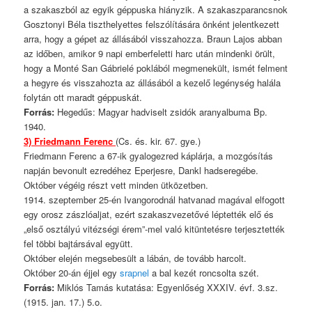
a szakaszból az egyik géppuska hiányzik. A szakaszparancsnok
Gosztonyi Béla tiszthelyettes felszólítására önként jelentkezett
arra, hogy a gépet az állásából visszahozza. Braun Lajos abban
az időben, amikor 9 napi emberfeletti harc után mindenki örült,
hogy a Monté San Gábrielé poklából megmenekült, ismét felment
a hegyre és visszahozta az állásából a kezelő legénység halála
folytán ott maradt géppuskát.
Forrás:
Hegedűs: Magyar hadviselt zsidók aranyalbuma Bp.
1940.
3)
F
riedmann Ferenc
(Cs. és. kir. 67. gye.)
Friedmann Ferenc a 67-ik gyalogezred káplárja, a mozgósítás
napján bevonult ezredéhez Eperjesre, Dankl hadseregébe.
Október végéig részt vett minden ütközetben.
1914. szeptember 25-én Ivangorodnál hatvanad magával elfogott
egy orosz zászlóaljat, ezért szakaszvezetővé léptették elő és
„első osztályú vitézségi érem”-mel való kitüntetésre terjesztették
fel többi bajtársával együtt.
Október elején megsebesült a lábán, de tovább harcolt.
Október 20-án éjjel egy
srapnel
a bal kezét roncsolta szét.
Forrás:
Miklós Tamás kutatása: Egyenlőség XXXIV. évf. 3.sz.
(1915. jan. 17.) 5.o.