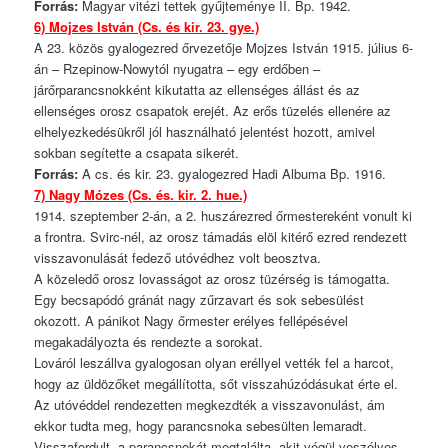
Forrás:
Magyar vitézi tettek gyűjteménye II. Bp. 1942.
6) Mojzes István (Cs. és kir. 23. gye.)
A 23. közös gyalogezred őrvezetője Mojzes István 1915. július 6-
án – Rzepinow-Nowytól nyugatra – egy erdőben –
járőrparancsnokként kikutatta az ellenséges állást és az
ellenséges orosz csapatok erejét. Az erős tüzelés ellenére az
elhelyezkedésükről jól használható jelentést hozott, amivel
sokban segítette a csapata sikerét.
Forrás
:
A cs. és kir. 23. gyalogezred Hadi Albuma Bp. 1916.
7) Nagy Mózes (Cs. és. kir. 2. hue.)
1914. szeptember 2-án, a 2. huszárezred őrmestereként vonult ki
a frontra. Svirc-nél, az orosz támadás elöl kitérő ezred rendezett
visszavonulását fedező utóvédhez volt beosztva.
A közeledő orosz lovasságot az orosz tüzérség is támogatta.
Egy becsapódó gránát nagy zűrzavart és sok sebesülést
okozott. A pánikot Nagy őrmester erélyes fellépésével
megakadályozta és rendezte a sorokat.
Lováról leszállva gyalogosan olyan eréllyel vették fel a harcot,
hogy az üldözőket megállította, sőt visszahúzódásukat érte el.
Az utóvéddel rendezetten megkezdték a visszavonulást, ám
ekkor tudta meg, hogy parancsnoka sebesülten lemaradt.
Visszafordult, a parancsnokát megtalálta, akit végül veszélyes