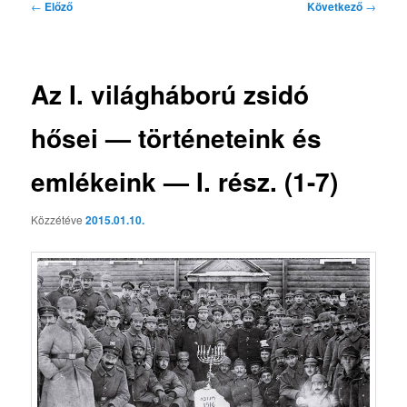
Bejegyzés
←
Előző
Következő
→
navigáció
Az I. világháború zsidó
hősei — történeteink és
emlékeink — I. rész. (1-7)
Közzétéve
2015.01.10.