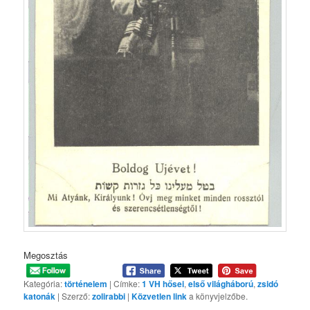
Megosztás
Kategória:
történelem
| Címke:
1 VH hősei
,
első világháború
,
zsidó
katonák
| Szerző:
zolirabbi
|
Közvetlen link
a könyvjelzőbe.