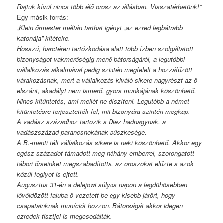
Rajtuk kívül nincs több élő orosz az állásban. Visszatérhetünk!”
Egy másik forrás:
„Klein őrmester méltán tarthat igényt „az ezred legbátrabb
katonája” kitételre.
Hosszú, harctéren tartózkodása alatt több ízben szolgáltatott
bizonyságot vakmerőségig menő bátorságáról, a legutóbbi
vállalkozás alkalmával pedig szintén megfelelt a hozzáfűzött
várakozásnak, mert a vállalkozás kiváló sikere nagyrészt az ő
elszánt, akadályt nem ismerő, gyors munkájának köszönhető.
Nincs kitüntetés, ami mellét ne díszíteni. Legutóbb a német
kitüntetésre terjesztették fel, mit bizonyára szintén megkap.
A vadász századhoz tartozik s Diez hadnagynak, a
vadászszázad parancsnokának büszkesége.
A B.-menti téli vállalkozás sikere is neki köszönhető. Akkor egy
egész századot támadott meg néhány emberrel, szorongatott
tábori őrseinket megszabadította, az oroszokat elűzte s azok
közül foglyot is ejtett.
Augusztus 31-én a delejowi súlyos napon a legdühösebben
lövöldözött faluba ő vezetett be egy kisebb járőrt, hogy
csapatainknak muníciót hozzon. Bátorságát akkor idegen
ezredek tisztjei is megcsodálták.