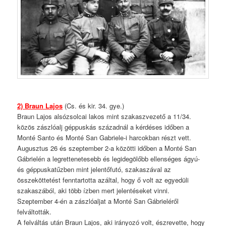
2)
Braun Lajos
(Cs. és kir. 34. gye.)
Braun Lajos alsózsolcai lakos mint szakaszvezető a 11/34.
közös zászlóalj géppuskás századnál a kérdéses időben a
Monté Santo és Monté San Gabriele-i harcokban részt vett.
Augusztus 26 és szeptember 2-a közötti időben a Monté San
Gábrielén a legrettenetesebb és legidegölőbb ellenséges ágyú-
és géppuskatűzben mint jelentőfutó, szakaszával az
összeköttetést fenntartotta azáltal, hogy ő volt az egyedüli
szakaszából, aki több ízben mert jelentéseket vinni.
Szeptember 4-én a zászlóaljat a Monté San Gábrieléről
felváltották.
A felváltás után Braun Lajos, aki irányozó volt, észrevette, hogy