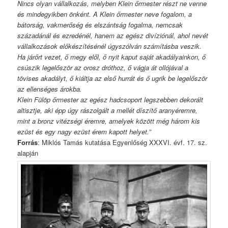
Nincs olyan vállalkozás, melyben Klein őrmester részt ne venne
és mindegyikben önként. A Klein őrmester neve fogalom, a
bátorság, vakmerőség és elszántság fogalma, nemcsak
századánál és ezredénél, hanem az egész divíziónál, ahol nevét
vállalkozások előkészítésénél úgyszólván számításba veszik.
Ha járőrt vezet, ő megy elől, ő nyit kaput saját akadályainkon, ő
csúszik legelőször az orosz dróthoz, ő vágja át ollójával a
tövises akadályt, ő kiáltja az első hurrát és ő ugrik be legelőször
az ellenséges árokba.
Klein Fülöp őrmester az egész hadcsoport legszebben dekorált
altisztje, aki épp úgy rászolgált a mellét díszítő aranyéremre,
mint a bronz vitézségi éremre, amelyek között még három kis
ezüst és egy nagy ezüst érem kapott helyet.”
Forrás
: Miklós Tamás kutatása Egyenlőség XXXVI. évf. 17. sz.
alapján