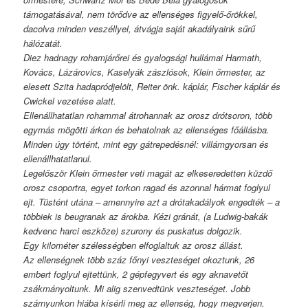
támogatásával, nem törődve az ellenséges figyelő-őrökkel,
dacolva minden veszéllyel, átvágja saját akadályaink sűrű
hálózatát.
Diez hadnagy rohamjárőrei és gyalogsági hullámai Harmath,
Kovács, Lázárovics, Kaselyák zászlósok, Klein őrmester, az
elesett Szita hadapródjelölt, Reiter önk. káplár, Fischer káplár és
Cwickel vezetése alatt.
Ellenállhatatlan rohammal átrohannak az orosz drótsoron, több
egymás mögötti árkon és behatolnak az ellenséges főállásba.
Minden úgy történt, mint egy gátrepedésnél: villámgyorsan és
ellenállhatatlanul.
Legelőször Klein őrmester veti magát az elkeseredetten küzdő
orosz csoportra, egyet torkon ragad és azonnal hármat foglyul
ejt. Tüstént utána – amennyire azt a drótakadályok engedték – a
többiek is beugranak az árokba. Kézi gránát, (a Ludwig-bakák
kedvenc harci eszköze) szurony és puskatus dolgozik.
Egy kilométer szélességben elfoglaltuk az orosz állást.
Az ellenségnek több száz főnyi veszteséget okoztunk, 26
embert foglyul ejtettünk, 2 gépfegyvert és egy aknavetőt
zsákmányoltunk. Mi alig szenvedtünk veszteséget. Jobb
szárnyunkon hiába kísérli meg az ellenség, hogy megverjen.