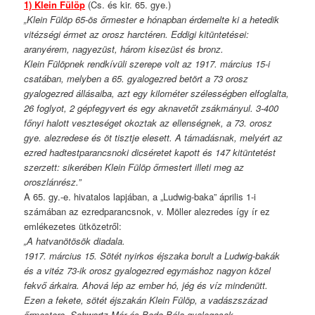
1) Klein Fülöp
(Cs. és kir. 65. gye.)
„Klein Fülöp 65-ös őrmester e hónapban érdemelte ki a hetedik
vitézségi érmet az orosz harctéren. Eddigi kitüntetései:
aranyérem, nagyezüst, három kisezüst és bronz.
Klein Fülöpnek rendkívüli szerepe volt az 1917. március 15-i
csatában, melyben a 65. gyalogezred betört a 73 orosz
gyalogezred állásaiba, azt egy kilométer szélességben elfoglalta,
26 foglyot, 2 gépfegyvert és egy aknavetőt zsákmányul. 3-400
főnyi halott veszteséget okoztak az ellenségnek, a 73. orosz
gye. alezredese és öt tisztje elesett. A támadásnak, melyért az
ezred hadtestparancsnoki dicséretet kapott és 147 kitüntetést
szerzett: sikerében Klein Fülöp őrmestert illeti meg az
oroszlánrész.”
A 65. gy.-e. hivatalos lapjában, a „Ludwig-baka” április 1-i
számában az ezredparancsnok, v. Möller alezredes így ír ez
emlékezetes ütközetről:
„A hatvanötösök diadala.
1917. március 15. Sötét nyirkos éjszaka borult a Ludwig-bakák
és a vitéz 73-ik orosz gyalogezred egymáshoz nagyon közel
fekvő árkaira. Ahová lép az ember hó, jég és víz mindenütt.
Ezen a fekete, sötét éjszakán Klein Fülöp, a vadászszázad
őrmestere, Schwartz Mór és Bede Béla gyalogosok