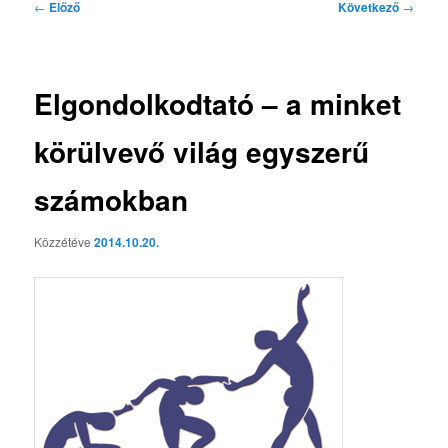
Bejegyzés
←
Előző
Következő
→
navigáció
Elgondolkodtató – a minket
körülvevő világ egyszerű
számokban
Közzétéve
2014.10.20.