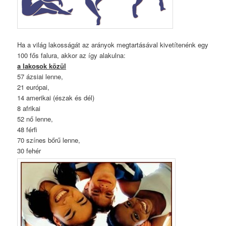
Ha a világ lakosságát az arányok megtartásával kivetítenénk egy
100 fős falura, akkor az így alakulna:
a lakosok közül
57 ázsiai lenne,
21 európai,
14 amerikai (észak és dél)
8 afrikai
52 nő lenne,
48 férfi
70 színes bőrű lenne,
30 fehér