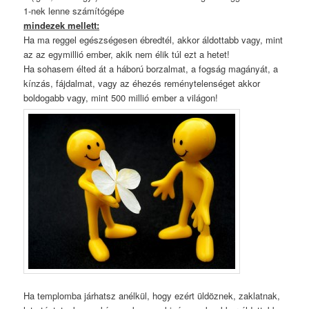
1-nek lenne számítógépe
mindezek mellett:
Ha ma reggel egészségesen ébredtél, akkor áldottabb vagy, mint
az az egymillió ember, akik nem élik túl ezt a hetet!
Ha sohasem élted át a háború borzalmat, a fogság magányát, a
kínzás, fájdalmat, vagy az éhezés reménytelenséget akkor
boldogabb vagy, mint 500 millió ember a világon!
Ha templomba járhatsz anélkül, hogy ezért üldöznek, zaklatnak,