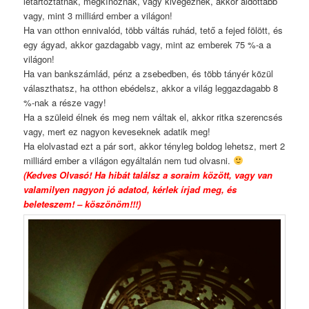
letartóztatnak, megkínoznak, vagy kivégeznek, akkor áldottabb
vagy, mint 3 milliárd ember a világon!
Ha van otthon ennivalód, több váltás ruhád, tető a fejed fölött, és
egy ágyad, akkor gazdagabb vagy, mint az emberek 75 %-a a
világon!
Ha van bankszámlád, pénz a zsebedben, és több tányér közül
választhatsz, ha otthon ebédelsz, akkor a világ leggazdagabb 8
%-nak a része vagy!
Ha a szüleid élnek és meg nem váltak el, akkor ritka szerencsés
vagy, mert ez nagyon keveseknek adatik meg!
Ha elolvastad ezt a pár sort, akkor tényleg boldog lehetsz, mert 2
milliárd ember a világon egyáltalán nem tud olvasni.
(Kedves Olvasó! Ha hibát találsz a soraim között, vagy van
valamilyen nagyon jó adatod, kérlek írjad meg, és
beleteszem! – köszönöm!!!)