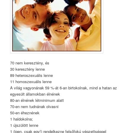
70 nem keresztény, és
30 keresztény lenne
89 heteroszexuális lenne
11 homoszexuális lenne
A világ vagyonának 59 %-át 6-an birtokolnak, mind a hatan az
egyesült államokban élnének
80-an élnének létminimum alatt
70-en nem tudnának olvasni
50-en éheznének
1 haldokolna;
1 újszülött lenne
1 (igen, csak egy!) rendelkezne felsőfokú végzettséggel