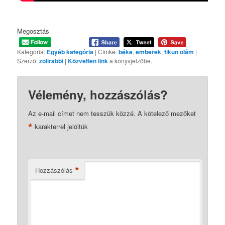
Megosztás
Kategória:
Egyéb kategória
| Címke:
béke
,
emberek
,
tikun olám
|
Szerző:
zolirabbi
|
Közvetlen link
a könyvjelzőbe.
Vélemény, hozzászólás?
Az e-mail címet nem tesszük közzé.
A kötelező mezőket
*
karakterrel jelöltük
*
Hozzászólás