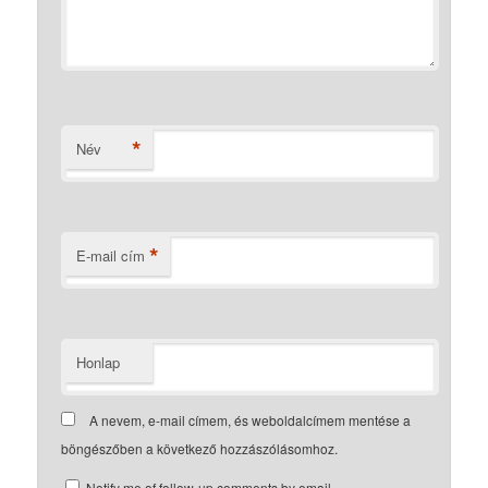
*
Név
*
E-mail cím
Honlap
A nevem, e-mail címem, és weboldalcímem mentése a
böngészőben a következő hozzászólásomhoz.
Notify me of follow-up comments by email.