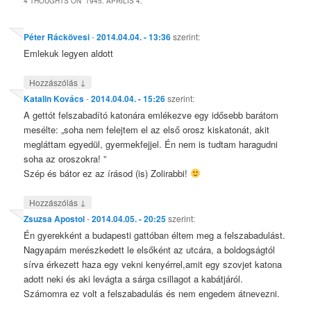
4 THOUGHTS ON “
1945. ÁPRILIS 4.
”
Péter Ráckövesi
-
2014.04.04. - 13:36
szerint:
Emlekuk legyen aldott
↓
Hozzászólás
Katalin Kovács
-
2014.04.04. - 15:26
szerint:
A gettót felszabadító katonára emlékezve egy idősebb barátom
mesélte: „soha nem felejtem el az első orosz kiskatonát, akit
megláttam egyedül, gyermekfejjel. Én nem is tudtam haragudni
soha az oroszokra! ”
Szép és bátor ez az írásod (is) Zolirabbi!
↓
Hozzászólás
Zsuzsa Apostol
-
2014.04.05. - 20:25
szerint:
Én gyerekként a budapesti gattóban éltem meg a felszabadulást.
Nagyapám merészkedett le elsőként az utcára, a boldogságtól
sírva érkezett haza egy vekni kenyérrel,amit egy szovjet katona
adott neki és aki levágta a sárga csillagot a kabátjáról.
Számomra ez volt a felszabadulás és nem engedem átnevezni.