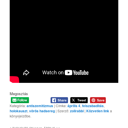
Megosztás
Kategória:
antiszemitizmus
| Címke:
április 4
,
felszabadítás
,
holokauszt
,
vörös hadsereg
| Szerző:
zolirabbi
|
Közvetlen link
a
könyvjelzőbe.