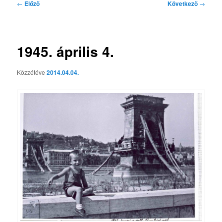
Bejegyzés
←
Előző
Következő
→
navigáció
1945. április 4.
Közzétéve
2014.04.04.