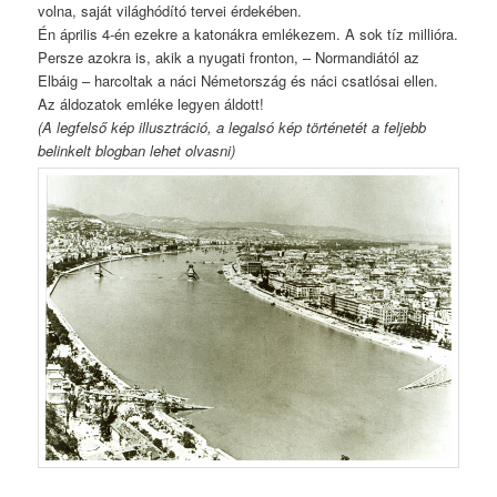
volna, saját világhódító tervei érdekében.
Én április 4-én ezekre a katonákra emlékezem. A sok tíz millióra.
Persze azokra is, akik a nyugati fronton, – Normandiától az
Elbáig – harcoltak a náci Németország és náci csatlósai ellen.
Az áldozatok emléke legyen áldott!
(A legfelső kép illusztráció, a legalsó kép történetét a feljebb
belinkelt blogban lehet olvasni)