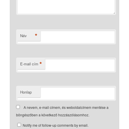
*
Név
*
E-mail cím
Honlap
A nevem, e-mail címem, és weboldalcímem mentése a
böngészőben a következő hozzászólásomhoz.
Notify me of follow-up comments by email.