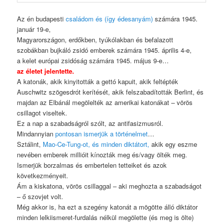
Az én budapesti
családom és (így édesanyám)
számára 1945.
január 19-e,
Magyarországon, erdőkben, tyúkólakban és befalazott
szobákban bujkáló zsidó emberek számára 1945. április 4-e,
a kelet európai zsidóság számára 1945. május 9-e…
az életet jelentette.
A katonák, akik kinyitották a gettó kapuit, akik feltépték
Auschwitz szögesdrót kerítését, akik felszabadították Berlint, és
majdan az Elbánál megölelték az amerikai katonákat – vörös
csillagot viseltek.
Ez a nap a szabadságról szólt, az antifasizmusról.
Mindannyian
pontosan ismerjük a történelmet
…
Sztálint,
Mao-Ce-Tung-ot, és minden diktátort,
akik egy eszme
nevében emberek millióit kínozták meg és/vagy ölték meg.
Ismerjük borzalmas és embertelen tetteiket és azok
következményeit.
Ám a kiskatona, vörös csillaggal – aki meghozta a szabadságot
– ő szovjet volt.
Még akkor is, ha ezt a szegény katonát a mögötte álló diktátor
minden lelkiismeret-furdalás nélkül megölette (és meg is ölte)