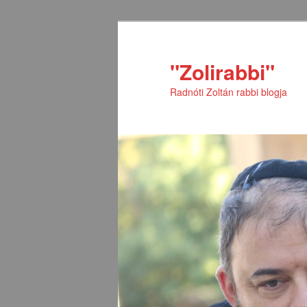
Tovább
az
elsődleges
"Zolirabbi"
tartalomra
Radnóti Zoltán rabbi blogja