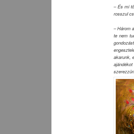
– És mi t
rosszul cs
– Három a
te nem tu
gondozást 
engesztelé
akarunk, e
ajándékot
szerezzün