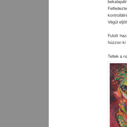
bekalapáln
Felfedez
kontrollál
Végül eljö
Futott ha
húzzon ki 
Teltek a n