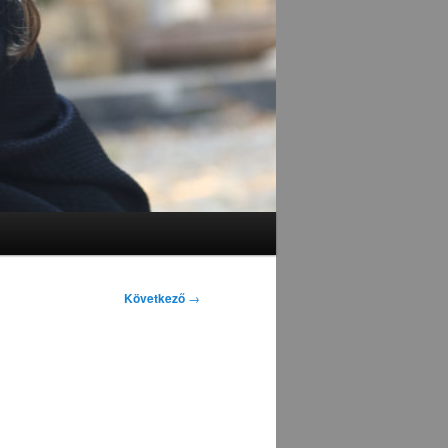
Következő
→