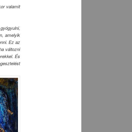
or valamit
gyógyulni,
n, amelyik
enni. Ez az
ha változni
erekkel. És
gesztelést