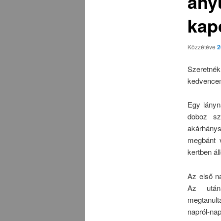
any
kap
Közzétéve
2
Szeretnék
kedvenc
Egy lányn
doboz sz
akárhány
megbánt v
kertben ál
Az első na
Az után
megtanulta
napról-n