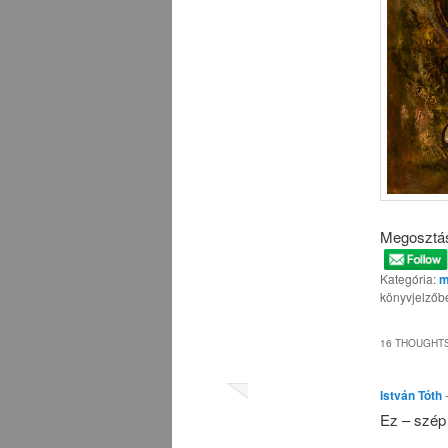
Megosztá
Kategória:
m
könyvjelzőb
16 THOUGHTS
István Tóth
Ez – szé