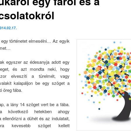
ukáról egy fáról és a
csolatokról
014.02.17.
 egy történetet elmesélni… Az egyik
emet…
ak egyszer az édesanyja adott egy
eget, és azt mondta neki, hogy
szor elveszíti a türelmét, vagy
alakit kalapáljon be egy szöget a
ló öreg fába.
p, a lány 14 szöget vert be a fába.
a következő hetekben ahogy
 ellenőrizni a dühét és az indulatait,
apra kevesebb szöget kellett