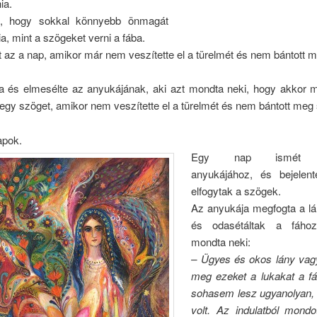
ia.
te, hogy sokkal könnyebb önmagát
nia, mint a szögeket verni a fába.
tt az a nap, amikor már nem veszítette el a türelmét és nem bántott m
za és elmesélte az anyukájának, aki azt mondta neki, hogy akkor 
egy szöget, amikor nem veszítette el a türelmét és nem bántott meg 
apok.
Egy nap ismét o
anyukájához, és bejelent
elfogytak a szögek.
Az anyukája megfogta a lá
és odasétáltak a fáho
mondta neki:
– Ügyes és okos lány vag
meg ezeket a lukakat a fá
sohasem lesz ugyanolyan, 
volt. Az indulatból mondo