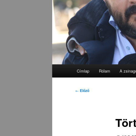
Fő
Címlap
Rólam
A zsinag
menü
Bejegyzés
←
Előző
navigáció
Tör