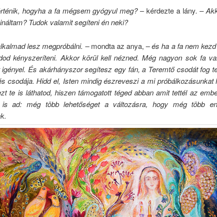
örténik, hogyha a fa mégsem gyógyul meg?
– kérdezte a lány.
– Akk
ináltam? Tudok valamit segíteni én neki?
lkalmad lesz megpróbálni. –
mondta az anya,
– és ha a fa nem kezd 
dod kényszeríteni. Akkor körül kell nézned. Még nagyon sok fa va
igényel. És akárhányszor segítesz egy fán, a Teremtő csodát fog t
s csodája. Hidd el, Isten mindig észreveszi a mi próbálkozásunkat 
zt te is láthatod, hiszen támogatott téged abban amit tettél az emb
 is ad: még több lehetőséget a változásra, hogy még több en
k.