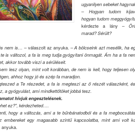
ugyanilyen sebeket hagyna
– Hogyan tudom kijaví
hogyan tudom meggyógyítan
kérdezte a lány –
Ör
marad? Sérült?
 és nem is…
– válaszolt az anyuka.
– A bölcseink azt mesélik, ha eg
 te is változol, a fa is meg tudja gyógyítani önmagát. Ám ha a fa nem
et, akkor tovább viszi a sérüléseit.
em lesz olyan, mint volt korábban, de nem is kell, hogy teljesen ol
régen, ahhoz hogy jó és szép fa maradjon.
teszed a Te részedet, a fa is megteszi az ő részét válaszként, és
z, a gyógyulást, ami mindkettőtöket jobbá tesz.
yamatot hívjuk engesztelésnek.
ehet ez?”, kérdezheted….
lenti, hogy a változás, ami a te bűnbánatodból és a fa megbocsátás
az embereket egy magasabb szintű kapcsolatba, mint ami volt k
 anyuka.