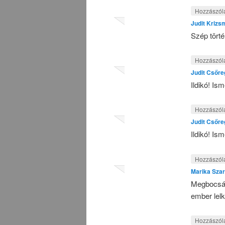
Hozzászól
Judit Krizs
Szép törté
Hozzászól
Judit Csőre
Ildikó! Is
Hozzászól
Judit Csőre
Ildikó! Is
Hozzászól
Marika Sza
Megbocsátá
ember lelk
Hozzászól