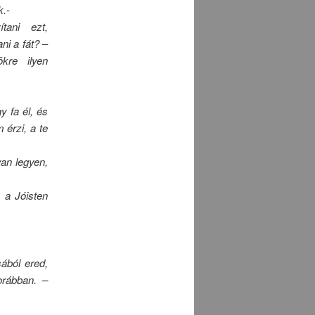
k.-
tani ezt,
i a fát?
–
ökre ilyen
y fa él, és
 érzi, a te
yan legyen,
 a Jóisten
ából ered,
orábban. –