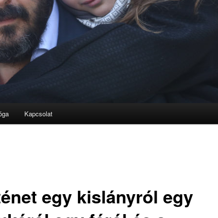
óga
Kapcsolat
ténet egy kislányról egy