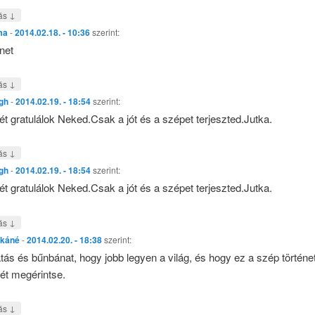
↓
ás
ma
-
2014.02.18. - 10:36
szerint:
net
↓
ás
gh
-
2014.02.19. - 18:54
szerint:
mét gratulálok Neked.Csak a jót és a szépet terjeszted.Jutka.
↓
ás
gh
-
2014.02.19. - 18:54
szerint:
mét gratulálok Neked.Csak a jót és a szépet terjeszted.Jutka.
↓
ás
rkáné
-
2014.02.20. - 18:38
szerint:
s és bűnbánat, hogy jobb legyen a világ, és hogy ez a szép történe
ét megérintse.
↓
ás