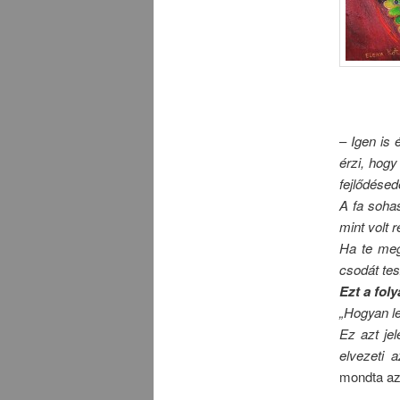
–
Igen is
érzi, hogy
fejlődésed
A fa sohas
mint volt 
Ha te meg
csodát tes
Ezt a fol
„Hogyan l
Ez azt je
elvezeti 
mondta az