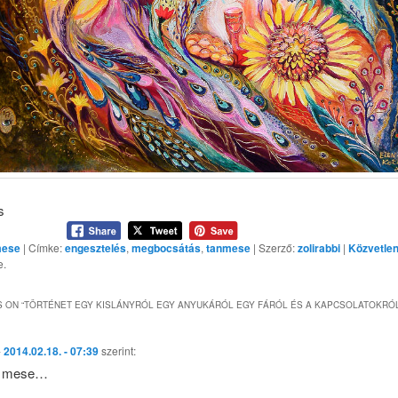
s
ese
| Címke:
engesztelés
,
megbocsátás
,
tanmese
| Szerző:
zolirabbi
|
Közvetlen
e.
 ON “
TÖRTÉNET EGY KISLÁNYRÓL EGY ANYUKÁRÓL EGY FÁRÓL ÉS A KAPCSOLATOKRÓ
-
2014.02.18. - 07:39
szerint:
p mese…