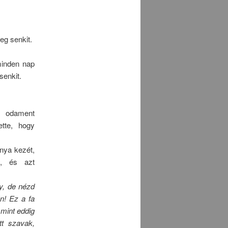
eg senkit.
minden nap
senkit.
dament
ette, hogy
nya kezét,
z, és azt
y, de nézd
n! Ez a fa
mint eddig
tt szavak,