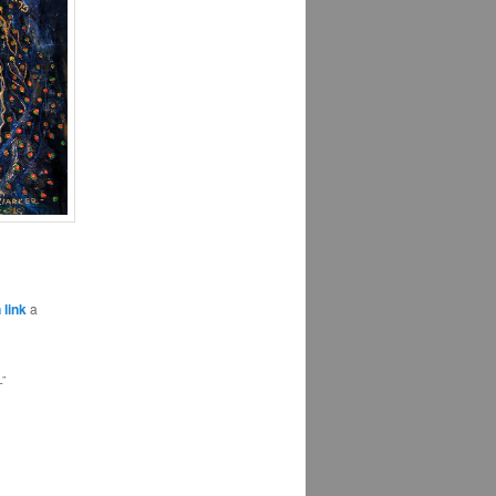
 link
a
L
”