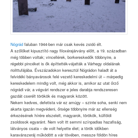
Nógrád
faluban 1944-ben már csak kevés zsidó élt.
A szőlőket kipusztító nagy filoxérajárvány előtt, a 19. században
még többen voltak; vincellérek, borkereskedők többnyire, a
régebbi pincéket is ők építtették-vájatták a Várhegy oldalának
riolittufájába. Évszázadokon keresztül Nógrádon haladt át a
felvidéki bányavárosok felé vezető kereskedelmi út – márpedig
kereskedelem mindig volt, még akkor is, amikor az utat őrző
nógrádi vár, a végvári rendszer e jeles darabja rendszeresen
gazdát cserélt törökök és magyarok között.
Nekem kedves, defetista vár ez amúgy – szinte soha, senki nem
akarta igazán megvédeni, őrsége többnyire már az ellenség
érkezésének hírére elszelelt, magyarok, törökök, külföldi
zsoldosok egyaránt. Nem volt itt semmi színpadias hazafiság,
látványos csata – de volt helyette élet; a török időkben
karavánszeráj működött a vár tövében, messze földön híres