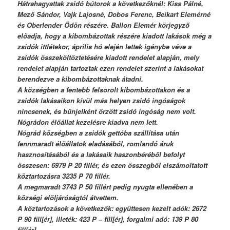
Hátrahagyattak zsidó bútorok a következőknél: Kiss Pálné,
Mező Sándor, Vajk Lajosné, Dobos Ferenc, Beikart Elemérné
és Oberlender Ödön részére. Ballon Elemér körjegyző
előadja, hogy a kibombázottak részére kiadott lakások még a
zsidók ittlétekor, április hó elején lettek igénybe véve a
zsidók összeköltöztetésére kiadott rendelet alapján, mely
rendelet alapján tartoztak ezen rendelet szerint a lakásokat
berendezve a kibombázottaknak átadni.
A községben a fentebb felsorolt kibombázottakon és a
zsidók lakásaikon kívül más helyen zsidó ingóságok
nincsenek, és bűnjelként őrzött zsidó ingóság nem volt.
Nógrádon élőállat kezelésre kiadva nem lett.
Nógrád községben a zsidók gettóba szállítása után
fennmaradt élőállatok eladásából, romlandó áruk
hasznosításából és a lakásaik haszonbéréből befolyt
összesen: 6979 P 20 fillér, és ezen összegből elszámoltatott
köztartozásra 3235 P 70 fillér.
A megmaradt 3743 P 50 fillért pedig nyugta ellenében a
községi elöljáróságtól átvettem.
A köztartozások a következők: együttesen kezelt adók: 2672
P 90 fill[ér], illeték: 423 P – fill[ér], forgalmi adó: 139 P 80
fill[ér].