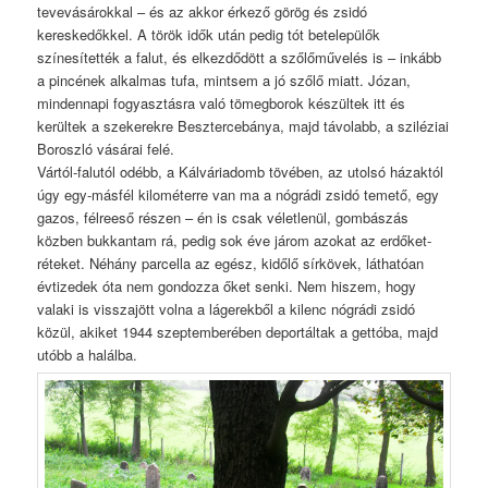
tevevásárokkal – és az akkor érkező görög és zsidó
kereskedőkkel. A török idők után pedig tót betelepülők
színesítették a falut, és elkezdődött a szőlőművelés is – inkább
a pincének alkalmas tufa, mintsem a jó szőlő miatt. Józan,
mindennapi fogyasztásra való tömegborok készültek itt és
kerültek a szekerekre Besztercebánya, majd távolabb, a sziléziai
Boroszló vásárai felé.
Vártól-falutól odébb, a Kálváriadomb tövében, az utolsó házaktól
úgy egy-másfél kilométerre van ma a nógrádi zsidó temető, egy
gazos, félreeső részen – én is csak véletlenül, gombászás
közben bukkantam rá, pedig sok éve járom azokat az erdőket-
réteket. Néhány parcella az egész, kidőlő sírkövek, láthatóan
évtizedek óta nem gondozza őket senki. Nem hiszem, hogy
valaki is visszajött volna a lágerekből a kilenc nógrádi zsidó
közül, akiket 1944 szeptemberében deportáltak a gettóba, majd
utóbb a halálba.