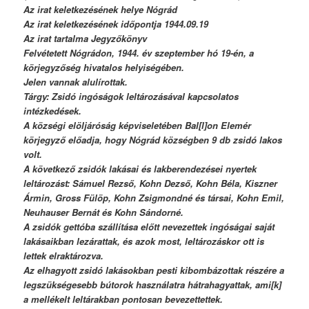
Az irat keletkezésének helye Nógrád
Az irat keletkezésének időpontja 1944.09.19
Az irat tartalma Jegyzőkönyv
Felvétetett Nógrádon, 1944. év szeptember hó 19-én, a
körjegyzőség hivatalos helyiségében.
Jelen vannak alulírottak.
Tárgy: Zsidó ingóságok leltározásával kapcsolatos
intézkedések.
A községi elöljáróság képviseletében Bal[l]on Elemér
körjegyző előadja, hogy Nógrád községben 9 db zsidó lakos
volt.
A következő zsidók lakásai és lakberendezései nyertek
leltározást: Sámuel Rezső, Kohn Dezső, Kohn Béla, Kiszner
Ármin, Gross Fülöp, Kohn Zsigmondné és társai, Kohn Emil,
Neuhauser Bernát és Kohn Sándorné.
A zsidók gettóba szállítása előtt nevezettek ingóságai saját
lakásaikban lezárattak, és azok most, leltározáskor ott is
lettek elraktározva.
Az elhagyott zsidó lakásokban pesti kibombázottak részére a
legszükségesebb bútorok használatra hátrahagyattak, ami[k]
a mellékelt leltárakban pontosan bevezettettek.