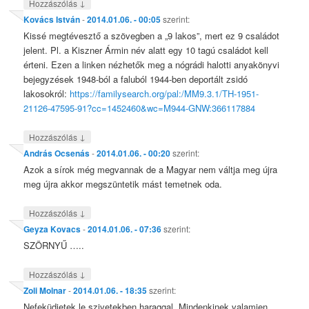
↓
Hozzászólás
Kovács István
-
2014.01.06. - 00:05
szerint:
Kissé megtévesztő a szövegben a „9 lakos”, mert ez 9 családot
jelent. Pl. a Kiszner Ármin név alatt egy 10 tagú családot kell
érteni. Ezen a linken nézhetők meg a nógrádi halotti anyakönyvi
bejegyzések 1948-ból a faluból 1944-ben deportált zsidó
lakosokról:
https://familysearch.org/pal:/MM9.3.1/TH-1951-
21126-47595-91?cc=1452460&wc=M944-GNW:366117884
↓
Hozzászólás
András Ocsenás
-
2014.01.06. - 00:20
szerint:
Azok a sírok még megvannak de a Magyar nem váltja meg újra
meg újra akkor megszüntetik mást temetnek oda.
↓
Hozzászólás
Geyza Kovacs
-
2014.01.06. - 07:36
szerint:
SZÖRNYŰ …..
↓
Hozzászólás
Zoli Molnar
-
2014.01.06. - 18:35
szerint:
Nefeküdjetek le szivetekben haraggal. Mindenkinek valamien