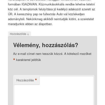
formában IGAZAVAN. Küzmunkásokkalis rendbe lehetne tetetni
köz cél. A templomok felulyítása jó kedélyü adakozót szereti az
ÚR. A keresztény pap ne fullextrás Aubi val közlekedjen
adományból. Nekünkmeg akikből nemtudják kiölni, a szeretetet
maradjunkis ebben az álapotban.
↓
Hozzászólás
Vélemény, hozzászólás?
Az e-mail címet nem tesszük közzé.
A kötelező mezőket
*
karakterrel jelöltük
*
Hozzászólás