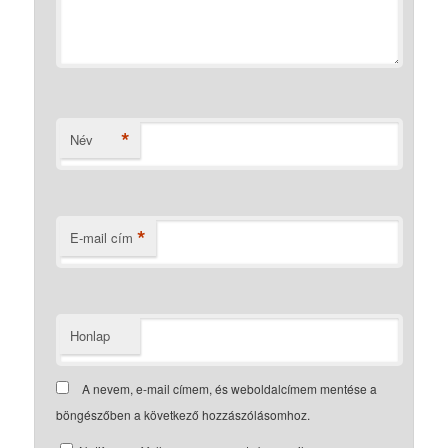
*
Név
*
E-mail cím
Honlap
A nevem, e-mail címem, és weboldalcímem mentése a
böngészőben a következő hozzászólásomhoz.