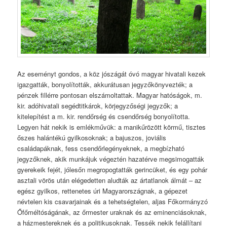
Az eseményt gondos, a köz jószágát óvó magyar hivatali kezek
igazgatták, bonyolították, akkurátusan jegyzőkönyvezték; a
pénzek fillérre pontosan elszámoltattak. Magyar hatóságok, m.
kir. adóhivatali segédtitkárok, körjegyzőségi jegyzők; a
kitelepítést a m. kir. rendőrség és csendőrség bonyolította.
Legyen hát nekik is emlékművük: a manikűrözött körmű, tisztes
őszes halántékú gyilkosoknak; a bajuszos, joviális
családapáknak, fess csendőrlegényeknek, a megbízható
jegyzőknek, akik munkájuk végeztén hazatérve megsimogatták
gyerekeik fejét, jólesőn megropogtatták gerincüket, és egy pohár
asztali vörös után elégedetten aludták az ártatlanok álmát – az
egész gyilkos, rettenetes úri Magyarországnak, a gépezet
névtelen kis csavarjainak és a tehetségtelen, aljas Főkormányzó
Őfőméltóságának, az őrmester uraknak és az eminenciásoknak,
a házmestereknek és a politikusoknak. Tessék nekik felállítani