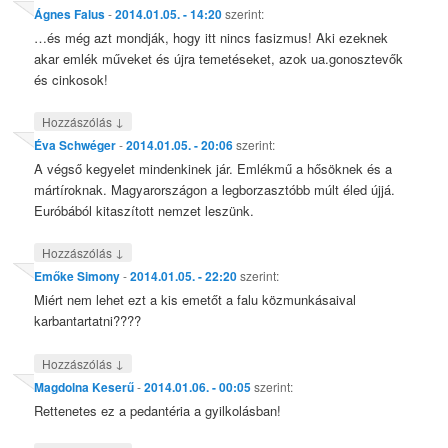
Ágnes Falus
-
2014.01.05. - 14:20
szerint:
…és még azt mondják, hogy itt nincs fasizmus! Aki ezeknek
akar emlék műveket és újra temetéseket, azok ua.gonosztevők
és cinkosok!
↓
Hozzászólás
Éva Schwéger
-
2014.01.05. - 20:06
szerint:
A végső kegyelet mindenkinek jár. Emlékmű a hősöknek és a
mártíroknak. Magyarországon a legborzasztóbb múlt éled újjá.
Euróbából kitaszított nemzet leszünk.
↓
Hozzászólás
Emőke Simony
-
2014.01.05. - 22:20
szerint:
Miért nem lehet ezt a kis emetőt a falu közmunkásaival
karbantartatni????
↓
Hozzászólás
Magdolna Keserű
-
2014.01.06. - 00:05
szerint:
Rettenetes ez a pedantéria a gyilkolásban!