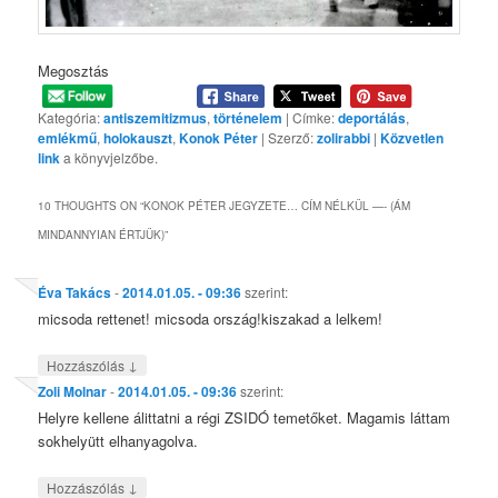
Megosztás
Kategória:
antiszemitizmus
,
történelem
| Címke:
deportálás
,
emlékmű
,
holokauszt
,
Konok Péter
| Szerző:
zolirabbi
|
Közvetlen
link
a könyvjelzőbe.
10 THOUGHTS ON “
KONOK PÉTER JEGYZETE… CÍM NÉLKÜL —- (ÁM
MINDANNYIAN ÉRTJÜK)
”
Éva Takács
-
2014.01.05. - 09:36
szerint:
micsoda rettenet! micsoda ország!kiszakad a lelkem!
↓
Hozzászólás
Zoli Molnar
-
2014.01.05. - 09:36
szerint:
Helyre kellene álittatni a régi ZSIDÓ temetőket. Magamis láttam
sokhelyütt elhanyagolva.
↓
Hozzászólás