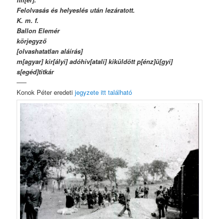
Felolvasás és helyeslés után lezáratott.
K. m. f.
Ballon Elemér
körjegyző
[olvashatatlan aláírás]
m[agyar] kir[ályi] adóhiv[atali] kiküldött p[énz]ü[gyi]
s[egéd]titkár
—–
Konok Péter eredeti
jegyzete itt található