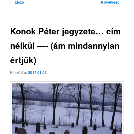
Bejegyzés
←
Előző
Következő
→
navigáció
Konok Péter jegyzete… cím
nélkül —- (ám mindannyian
értjük)
Közzétéve
2014.01.05.