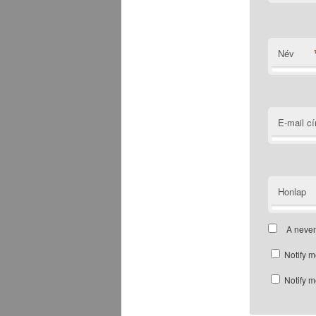
Név
E-mail c
Honlap
A neve
Notify m
Notify m