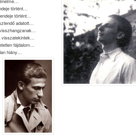
rténelme…
ndeje történt…
tendeje történt…
sztendő adatott…
 visszhangzanak…
a visszatekintek…
etetlen fájdalom…
tlan hiány…