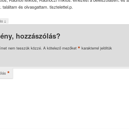
 találtam és olvasgattam. tisztelettel.p.
↓
ás
ény, hozzászólás?
*
címet nem tesszük közzé.
A kötelező mezőket
karakterrel jelöltük
*
ólás