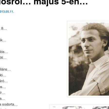
lósról… május 5-én…
013.05.11.
a 8…
tik…
klós…
óti…
iláns…
adó…
áró…
kus…
ír…
ta…
a sodorta…