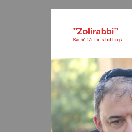
Tovább
az
elsődleges
"Zolirabbi"
tartalomra
Radnóti Zoltán rabbi blogja