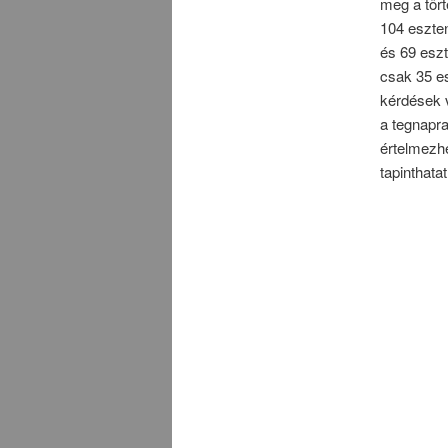
meg a tö
104 eszte
és 69 esz
csak 35 e
kérdések
a tegnapr
értelmezh
tapinthata