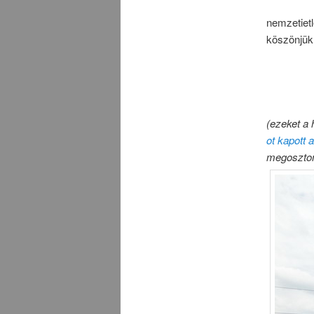
nemzetiet
köszönjük
(ezeket a 
ot kapott 
megoszto