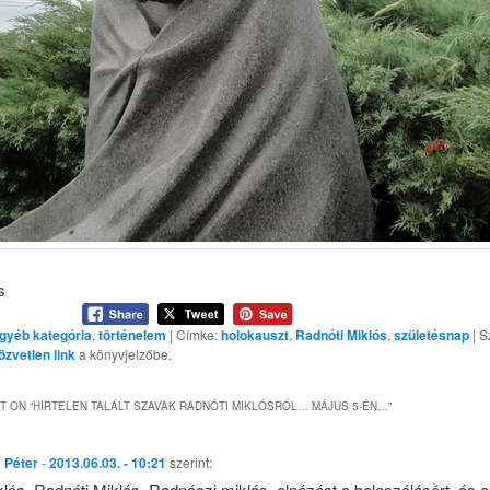
s
gyéb kategória
,
történelem
| Címke:
holokauszt
,
Radnóti Miklós
,
születésnap
| S
özvetlen link
a könyvjelzőbe.
 ON “
HIRTELEN TALÁLT SZAVAK RADNÓTI MIKLÓSRÓL… MÁJUS 5-ÉN…
”
 Péter
-
2013.06.03. - 10:21
szerint:
klós, Radnóti Miklós, Radnóczi miklós. elnézést a beleszólásért. és a