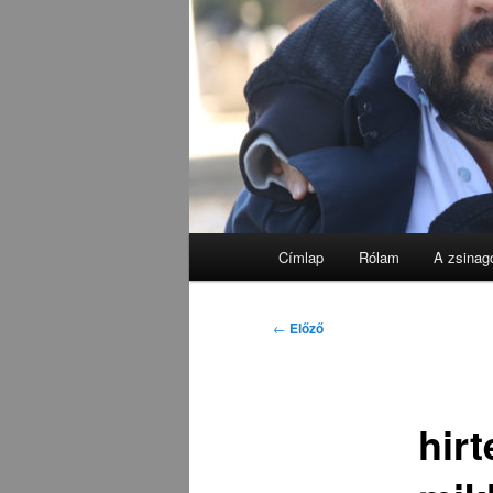
Fő
Címlap
Rólam
A zsinag
menü
Bejegyzés
←
Előző
navigáció
hirt