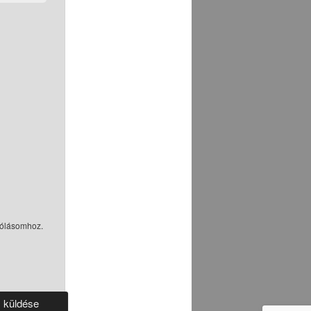
zólásomhoz.