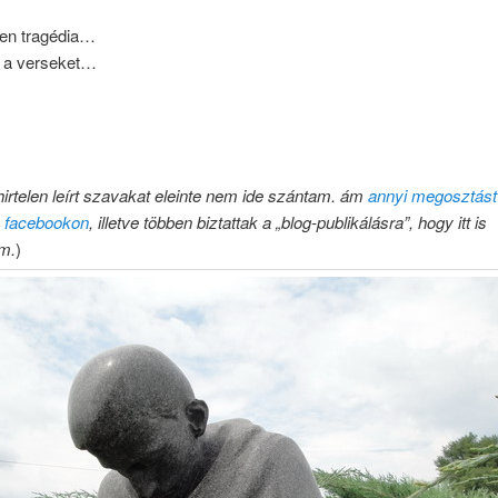
len tragédia…
 a verseket…
hirtelen leírt szavakat eleinte nem ide szántam. ám
annyi megosztást 
a facebookon
, illetve többen biztattak a „blog-publikálásra”, hogy itt is
m.
)