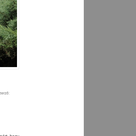
zerző:
zért, hogy