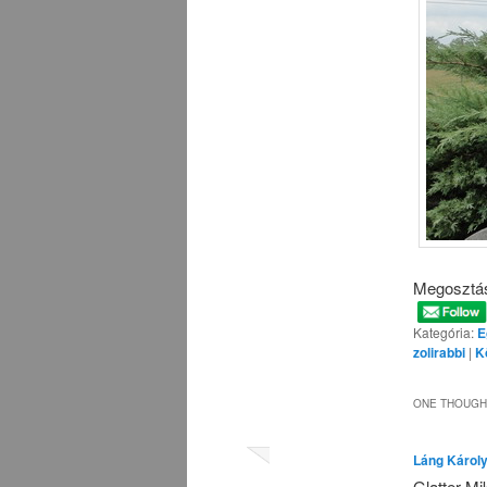
Megosztá
Kategória:
E
zolirabbi
|
K
ONE THOUGHT
Láng Károly
Glatter Mi