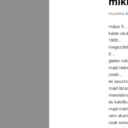
mik
Közzétéve
2
május 5…
kádár utc
1909…
megszüle
ő…
glatter mi
majd radn
zsidó…
és asszim
majd láz
messiásv
és katoli
majd márt
nem akar
csak sors