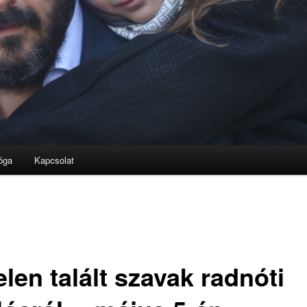
óga
Kapcsolat
elen talált szavak radnóti