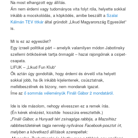
Na most elhangzott egy állítás.
Ám nem érdemi vagy tudományos vita folyt róla, helyette sokkal
inkább a mocskolódás, a köpködés, amibe beszállt a
Szalai
Kálmán TEV titkár
által gründolt „Likud Magyarország Egyesület”
is.
Mi is ez az egyesület?
Egy izraeli politikai párt – amelyik
valamilyen módon Jabotinsky
szellemi örökösének tartja önmagát –
hazai rajongóinak a csipet-
csapata.
LIFUK – „Likud Fun Klub”
Ők aztán úgy gondolták, hogy érdemi és érvelő vita helyett
sokkal jobb, ha ők inkább kijelentenek, csúsztatnak,
mellébeszélnek és bizony, nem mondanak igazat.
Íme az
ő sommás véleményük Fináli Gábor 2 mondatáról.
Ide is ide másolom, nehogy elvesszen ez a remek írás.
(Én kérek elnézést, kicsitde hosszúra eresztették.)
„Fináli Gábor, a Hunyadi téri zsinagóga rabbija, a Mazsihisz
rabbitestületének tagja nemrég nyilvános Facebook-posztot írt,
melyben a következő állítások szerepeltek: