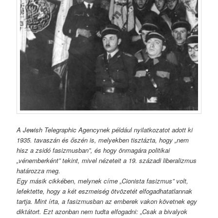
A Jewish Telegraphic Agencynek például nyilatkozatot adott ki
1935. tavaszán és őszén is, melyekben tisztázta, hogy „nem
hisz a zsidó fasizmusban”, és hogy önmagára politikai
„vénemberként” tekint, mivel nézeteit a 19. századi liberalizmus
határozza meg.
Egy másik cikkében, melynek címe „Cionista fasizmus” volt,
lefektette, hogy a két eszmeiség ötvözetét elfogadhatatlannak
tartja. Mint írta, a fasizmusban az emberek vakon követnek egy
diktátort. Ezt azonban nem tudta elfogadni: „Csak a bivalyok