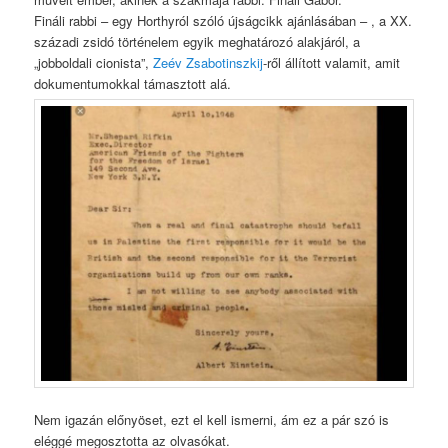
Fináli rabbi – egy Horthyról szóló újságcikk ajánlásában – , a XX.
századi zsidó történelem egyik meghatározó alakjáról, a
„jobboldali cionista”,
Zeév Zsabotinszkij
-ről állított valamit, amit
dokumentumokkal támasztott alá.
Nem igazán előnyöset, ezt el kell ismerni, ám ez a pár szó is
eléggé megosztotta az olvasókat.