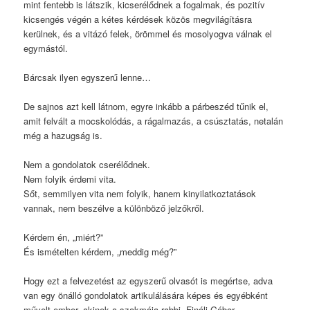
mint fentebb is látszik, kicserélődnek a fogalmak, és pozitív
kicsengés végén a kétes kérdések közös megvilágításra
kerülnek, és a vitázó felek, örömmel és mosolyogva válnak el
egymástól.
Bárcsak ilyen egyszerű lenne…
De sajnos azt kell látnom, egyre inkább a párbeszéd tűnik el,
amit felvált a mocskolódás, a rágalmazás, a csúsztatás, netalán
még a hazugság is.
Nem a gondolatok cserélődnek.
Nem folyik érdemi vita.
Sőt, semmilyen vita nem folyik, hanem kinyilatkoztatások
vannak, nem beszélve a különböző jelzőkről.
Kérdem én, „miért?”
És ismételten kérdem, „meddig még?”
Hogy ezt a felvezetést az egyszerű olvasót is megértse, adva
van egy önálló gondolatok artikulálására képes és egyébként
művelt ember, akinek a szakmája rabbi. Fináli Gábor.