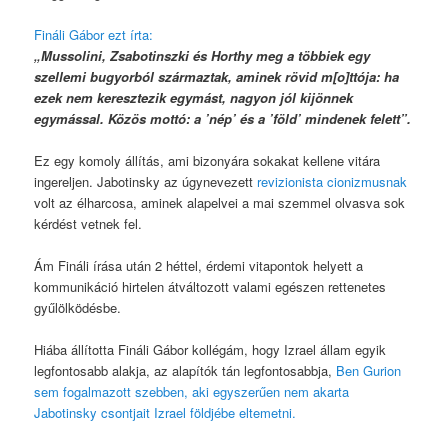
Fináli Gábor ezt írta:
„Mussolini, Zsabotinszki és Horthy meg a többiek egy
szellemi bugyorból származtak, aminek rövid m[o]ttója: ha
ezek nem keresztezik egymást, nagyon jól kijönnek
egymással. Közös mottó: a ’nép’ és a ’föld’ mindenek felett”.
Ez egy komoly állítás, ami bizonyára sokakat kellene vitára
ingereljen. Jabotinsky az úgynevezett
revizionista cionizmusnak
volt az élharcosa, aminek alapelvei a mai szemmel olvasva sok
kérdést vetnek fel.
Ám Fináli írása után 2 héttel, érdemi vitapontok helyett a
kommunikáció hirtelen átváltozott valami egészen rettenetes
gyűlölködésbe.
Hiába állította Fináli Gábor kollégám, hogy Izrael állam egyik
legfontosabb alakja, az alapítók tán legfontosabbja,
Ben Gurion
sem fogalmazott szebben, aki egyszerűen nem akarta
Jabotinsky csontjait Izrael földjébe eltemetni.