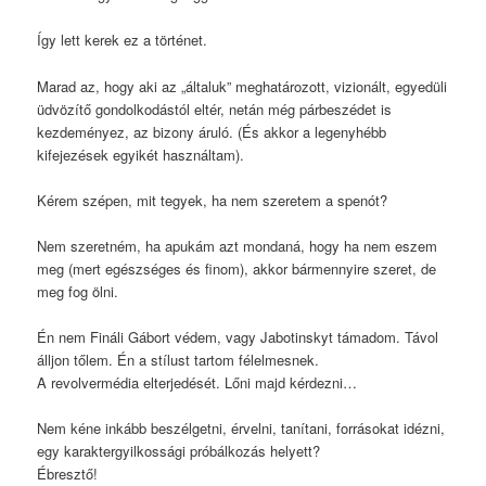
Így lett kerek ez a történet.
Marad az, hogy aki az „általuk” meghatározott, vizionált, egyedüli
üdvözítő gondolkodástól eltér, netán még párbeszédet is
kezdeményez, az bizony áruló. (És akkor a legenyhébb
kifejezések egyikét használtam).
Kérem szépen, mit tegyek, ha nem szeretem a spenót?
Nem szeretném, ha apukám azt mondaná, hogy ha nem eszem
meg (mert egészséges és finom), akkor bármennyire szeret, de
meg fog ölni.
Én nem Fináli Gábort védem, vagy Jabotinskyt támadom. Távol
álljon tőlem. Én a stílust tartom félelmesnek.
A revolvermédia elterjedését. Lőni majd kérdezni…
Nem kéne inkább beszélgetni, érvelni, tanítani, forrásokat idézni,
egy karaktergyilkossági próbálkozás helyett?
Ébresztő!