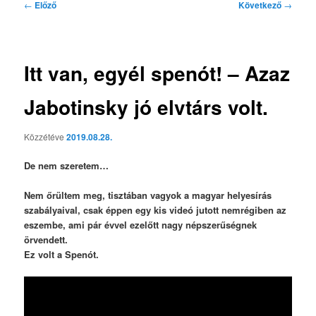
Bejegyzés
←
Előző
Következő
→
navigáció
Itt van, egyél spenót! – Azaz
Jabotinsky jó elvtárs volt.
Közzétéve
2019.08.28.
De nem szeretem…
Nem őrültem meg, tisztában vagyok a magyar helyesírás
szabályaival, csak éppen egy kis videó jutott nemrégiben az
eszembe, ami pár évvel ezelőtt nagy népszerűségnek
örvendett.
Ez volt a
Spenót
.