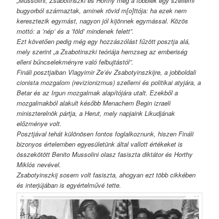
„Mussolini, Zsabotinszki és Horthy meg a többiek egy szellemi
bugyorból származtak, aminek rövid m[o]ttója: ha ezek nem
keresztezik egymást, nagyon jól kijönnek egymással. Közös
mottó: a ’nép’ és a ’föld’ mindenek felett”.
Ezt követő
en pedig még egy hozzászólást fűzött posztja alá,
mely szerint „a Zsabotinszki teóriája hemzseg az emberiség
elleni bűncselekményre való felbujtástól”.
Fináli posztjaiban Vlagyimir Ze’év Zsabotyinszkijre, a jobboldali
cionista mozgalom (revizionizmus) szellemi és politikai atyjára, a
Betar és az Irgun mozgalmak alapítójára utalt. Ezekből a
mozgalmakból alakult később Menachem Begin izraeli
miniszterelnök pártja, a Herut, mely napjaink Likudjának
előzménye volt.
Posztjával tehát különösen fontos foglalkoznunk, hiszen Fináli
bizonyos értelemben egyesületünk által vallott értékeket is
összekötött Benito Mussolini olasz fasiszta diktátor és Horthy
Miklós nevével.
Zsabotyinszkij sosem volt fasiszta, ahogyan ezt több cikkében
és interjújában is egyértelművé tette.