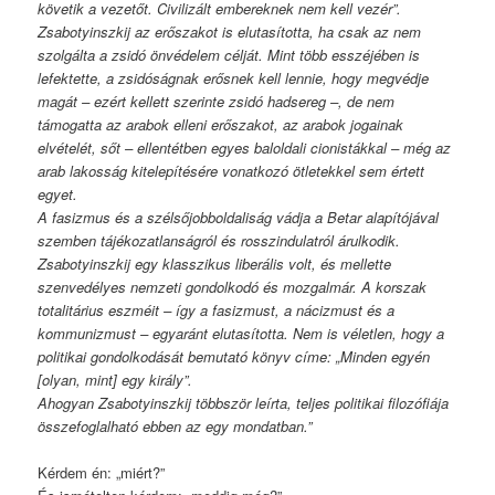
követik a vezetőt. Civilizált embereknek nem kell vezér”.
Zsabotyinszkij az erőszakot is elutasította, ha csak az nem
szolgálta a zsidó önvédelem célját. Mint több esszéjében is
lefektette, a zsidóságnak erősnek kell lennie, hogy megvédje
magát – ezért kellett szerinte zsidó hadsereg –, de nem
támogatta az arabok elleni erőszakot, az arabok jogainak
elvételét, sőt – ellentétben egyes baloldali cionistákkal – még az
arab lakosság kitelepítésére vonatkozó ötletekkel sem értett
egyet.
A fasizmus és a szélsőjobboldaliság vádja a Betar alapítójával
szemben tájékozatlanságról és rosszindulatról árulkodik.
Zsabotyinszkij egy klasszikus liberális volt, és mellette
szenvedélyes nemzeti gondolkodó és mozgalmár. A korszak
totalitárius eszméit – így a fasizmust, a nácizmust és a
kommunizmust – egyaránt elutasította. Nem is véletlen, hogy a
politikai gondolkodását bemutató könyv címe: „Minden egyén
[olyan, mint] egy király”.
Ahogyan Zsabotyinszkij többször leírta, teljes politikai filozófiája
összefoglalható ebben az egy mondatban.”
Kérdem én: „miért?”