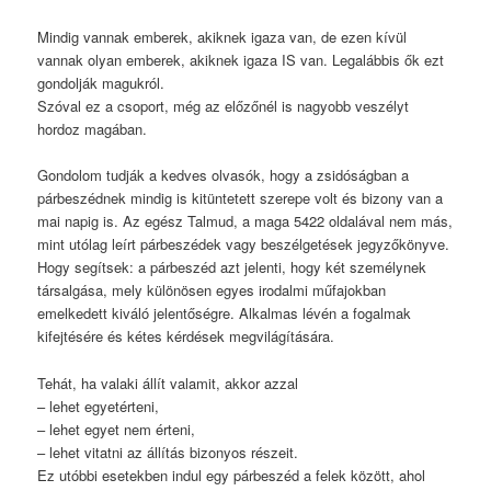
Mindig vannak emberek, akiknek igaza van, de ezen kívül
vannak olyan emberek, akiknek igaza IS van. Legalábbis ők ezt
gondolják magukról.
Szóval ez a csoport, még az előzőnél is nagyobb veszélyt
hordoz magában.
Gondolom tudják a kedves olvasók, hogy a zsidóságban a
párbeszédnek mindig is kitüntetett szerepe volt és bizony van a
mai napig is. Az egész Talmud, a maga 5422 oldalával nem más,
mint utólag leírt párbeszédek vagy beszélgetések jegyzőkönyve.
Hogy segítsek: a párbeszéd azt jelenti, hogy két személynek
társalgása, mely különösen egyes irodalmi műfajokban
emelkedett kiváló jelentőségre. Alkalmas lévén a fogalmak
kifejtésére és kétes kérdések megvilágítására.
Tehát, ha valaki állít valamit, akkor azzal
– lehet egyetérteni,
– lehet egyet nem érteni,
– lehet vitatni az állítás bizonyos részeit.
Ez utóbbi esetekben indul egy párbeszéd a felek között, ahol