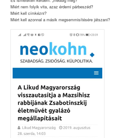
És ismételten kérdem: „meddig még?”
Miért nem folyik vita, azaz érdemi párbeszéd?
Miért kell címkézni?
Miért kell azonnal a másik megsemmisítésére játszani?