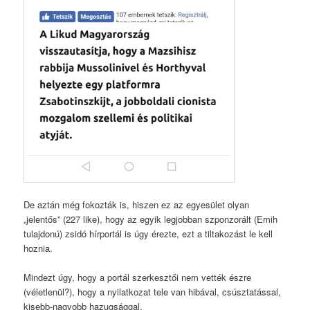
De aztán még fokozták is, hiszen ez az egyesület olyan
„jelentős” (227 like), hogy az egyik legjobban szponzorált (Emih
tulajdonú) zsidó hírportál is úgy érezte, ezt a tiltakozást le kell
hoznia.
Mindezt úgy, hogy a portál szerkesztői nem vették észre
(véletlenül?), hogy a nyilatkozat tele van hibával, csúsztatással,
kisebb-nagyobb hazugsággal.